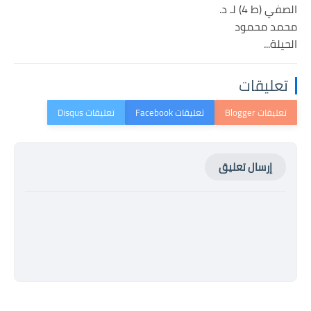
الصفي (ط 4) لـ د.
محمد محمود
الحيلة...
تعليقات
إرسال تعليق