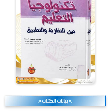
.▫️ بيانات الكتـاب ▫️.