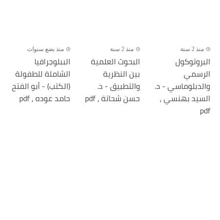
منذ 2 سنة
منذ 2 سنة
منذ بضع سنوات
البروتوكول
البحوث العلمية
الببلوجرافيا
الرسمي
بين النظرية
الشاملة للطفولة
والدبلوماسي - د.
والتطبيق - د.
(الكتب) - أبو الفتح
السيد بهنسي ،
حسن شحاتة ، pdf
حامد عوده ، pdf
pdf