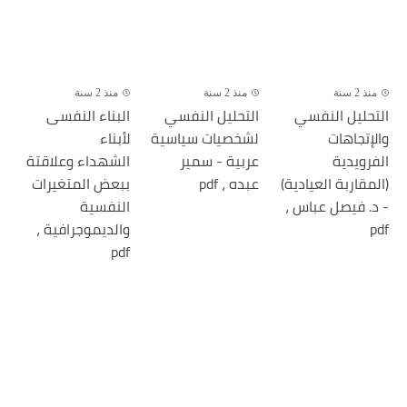
منذ 2 سنة
منذ 2 سنة
منذ 2 سنة
التحليل النفسي
التحليل النفسي
البناء النفسى
والإتجاهات
لشخصيات سياسية
لأبناء
الفرويدية
عربية - سمير
الشهداء وعلاقتة
(المقاربة العيادية)
عبده ، pdf
ببعض المتغيرات
- د. فيصل عباس ،
النفسية
pdf
والديموجرافية ،
pdf