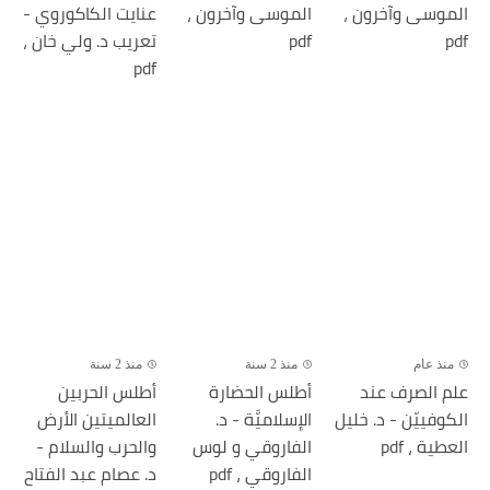
الموسى وآخرون ،
الموسى وآخرون ،
عنايت الكاكوروي -
pdf
pdf
تعريب د. ولي خان ،
pdf
منذ عام
منذ 2 سنة
منذ 2 سنة
علم الصرف عند
أطلس الحضارة
أطلس الحربين
الكوفييّن - د. خليل
الإسلاميَّة - د.
العالميتين الأرض
العطية ، pdf
الفاروقي و لوس
والحرب والسلام -
الفاروقي ، pdf
د. عصام عبد الفتاح