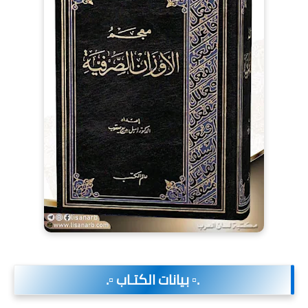
.▫️ بيانات الكتـاب ▫️.