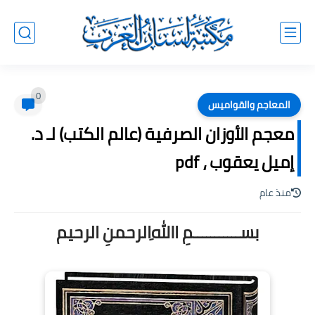
0
المعاجم والقواميس
معجم الأوزان الصرفية (عالم الكتب) لـ د.
إميل يعقوب ، pdf
منذ عام
بســـــــــــمِ اﷲِالرحمنِ الرحيم