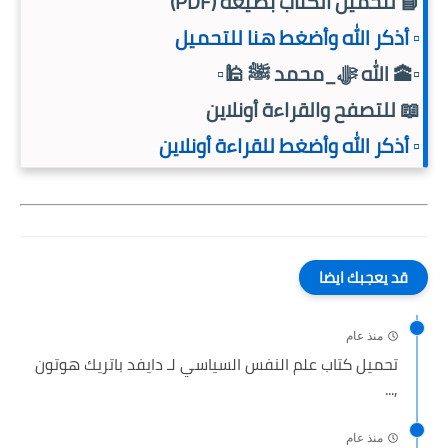
📘 لتحميل الكتاب بصيغة (PDF)
▫️ أذكر الله وأضغط هنا للتحميل
▫️🕋 الله ﷻ_محمد ﷺ 🕌▫️
📖 للتصفح والقراءة أونلاين
▫️ أذكر الله وأضغط للقراءة أونلاين
قد يعجبك ايضا
منذ عام
تحميل كتاب علم النفس السياسي لـ دايفد باتريك هوتون
,...
منذ عام