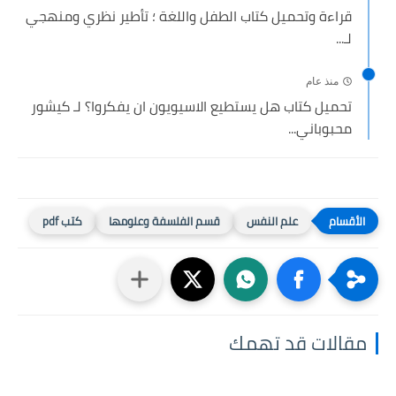
قراءة وتحميل كتاب الطفل واللغة ؛ تأطير نظري ومنهجي
لـ...
منذ عام
تحميل كتاب ھل يستطيع الاسيويون ان يفكروا؟ لـ كيشور
محبوباني...
علم النفس
قسم الفلسفة وعلومها
كتب pdf
مقالات قد تهمك