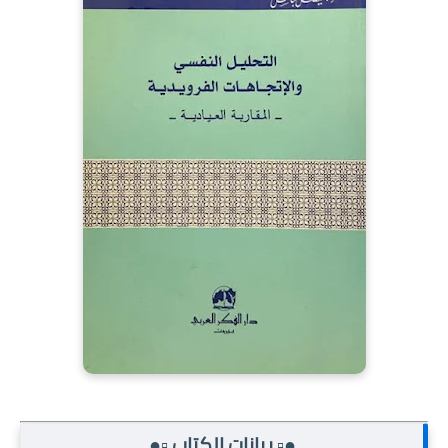
●▫️ بيانات الكتاب ▫️●