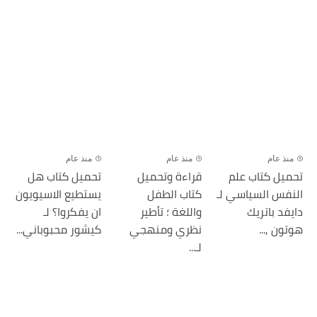
منذ عام
منذ عام
منذ عام
تحميل كتاب علم
قراءة وتحميل
تحميل كتاب ھل
النفس السياسي لـ
كتاب الطفل
يستطيع الاسيويون
دايفد باتريك
واللغة ؛ تأطير
ان يفكروا؟ لـ
هوتون ,...
نظري ومنهجي
كيشور محبوباني...
لـ...