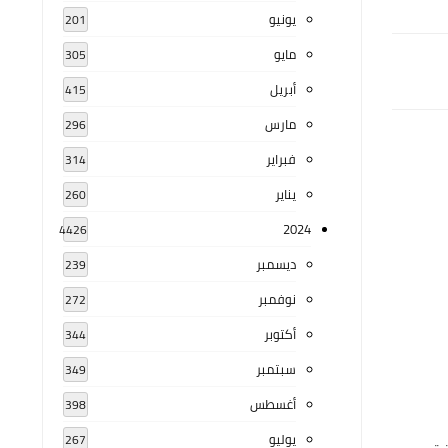
يونيو
201
مايو
305
أبريل
415
مارس
296
فبراير
314
يناير
260
2024
4426
ديسمبر
239
نوفمبر
272
أكتوبر
344
سبتمبر
349
أغسطس
398
يوليو
267