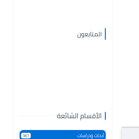
المتابعون
الأقسام الشائعة
أبحاث ودراسات
361