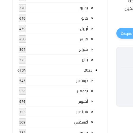
خة
دين
يونيو
320
مايو
618
أبريل
439
مارس
458
فبراير
397
يناير
325
2023
6784
ديسمبر
543
نوفمبر
534
أكتوبر
976
سبتمبر
755
أغسطس
509
يوليو
237