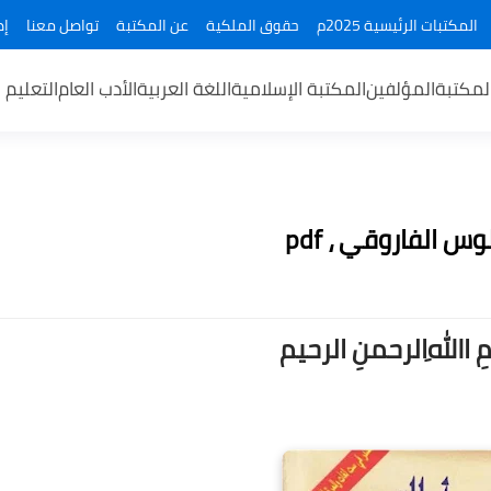
المكتبات الرئيسية 2025م
حقوق الملكية
عن المكتبة
تواصل معنا
إض
لمكتبة
المؤلفين
المكتبة الإسلامية
اللغة العربية
الأدب العام
التعليم 
س الفاروقي ، pdf
ــمِ اﷲِالرحمنِ الرحيم