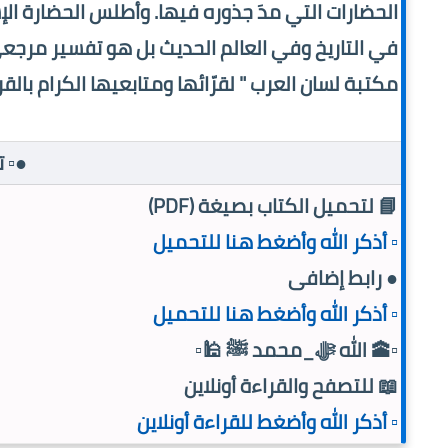
الحضارات التي مدَ جذوره فيها. وأطلس الحضارة ال
في التاريخ وفي العالم الحديث بل هو تفسير مرجعي م
مكتبة لسان العرب " لقرّائها ومتابعيها الكرام بالق
●▫️ 
📘 لتحميل الكتاب بصيغة (PDF)
▫️ أذكر الله وأضغط هنا للتحميل
● رابط إضافى
▫️ أذكر الله وأضغط هنا للتحميل
▫️🕋 الله ﷻ_محمد ﷺ 🕌▫️
📖 للتصفح والقراءة أونلاين
▫️ أذكر الله وأضغط للقراءة أونلاين