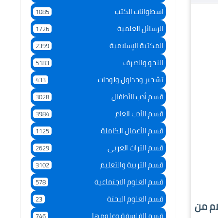
اسطوانات الكتب
1085
الرسائل العلمية
1726
المكتبة الإسلامية
2399
النحو والصرف
5183
تشجير وجداول ولوحات
433
قسم أدب الأطفال
3028
قسم الأدب العام
3984
قسم الأعمال الكاملة
1125
قسم التراث العربى
2629
قسم التربية والتعليم
3102
قسم العلوم الاجتماعية
578
قسم العلوم البحتة
23
ام من
قسم الفلسفة وعلومها
746