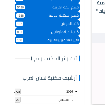
امية
قسم اللغة العربية
5496
ات "
قسم المكتبة العامة
1688
كتب الحواش
182
كتب للقراءة أونلاين
853
لغير الناطقين بالعربية
168
أنت زائر المكتبة رقم ⬇️
أرشيف مكتبة لسان العرب
2026
2728
أغسطس
25