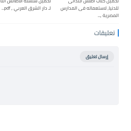
تحميل كتاب أطلس ابتدائى
تحميل سلسلة الأطالس التار
للدنيا, لاستعماله فى المدارس
لـ دار الشرق العربي , pdf...
المصرية ,...
تعليقات
إرسال تعليق