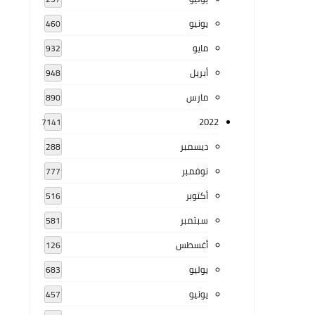
يونيو
460
مايو
932
أبريل
948
مارس
890
2022
7141
ديسمبر
288
نوفمبر
777
أكتوبر
516
سبتمبر
581
أغسطس
126
يوليو
683
يونيو
457