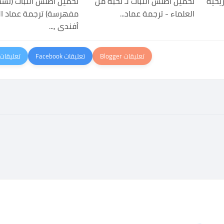
يخية
تحميل أطلس النبات لـ نحبة من
تحميل أطلس النبات (نس
العلماء - ترجمة عماد...
مفهرسة) ترجمة عماد ال
أفندى ,...