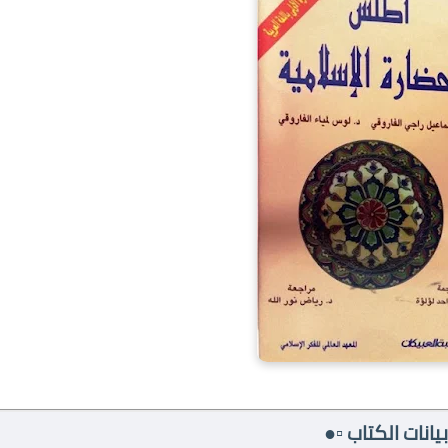
بيانات الكتاب ▫️●