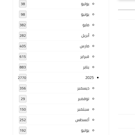
يوليو
38
يونيو
98
مايو
382
أبريل
282
مارس
405
فبراير
615
يناير
883
2025
2770
ديسمبر
356
نوفمبر
29
سبتمبر
150
أغسطس
252
يوليو
192