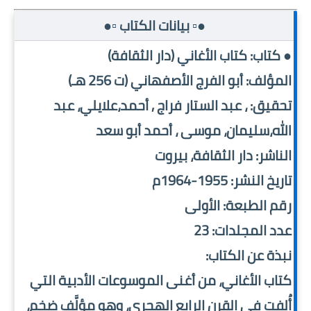
●▫️ بيانات الكتاب ▫️●
● كتاب: كتاب الأغاني (دار الثقافة)
المؤلف: أبو الفرج الأصفهاني (ت 256 هـ)
تحقيق: ، عبد الستار فراج , أحمد،علايلي، عبد
الله،سليمان، موسى ، أحمد أبو سعد
الناشر: دار الثقافة، بيروت
تاريخ النشر: 1955-1964م
رقم الطبعة: الأولى
عدد المجلدات: 23
نبذة عن الكتاب:
كتاب الأغاني، من أغنى الموسوعات الأدبية التي
أُلفت في القرن الرابع الهجري، وهو مؤلَّف ضخم،