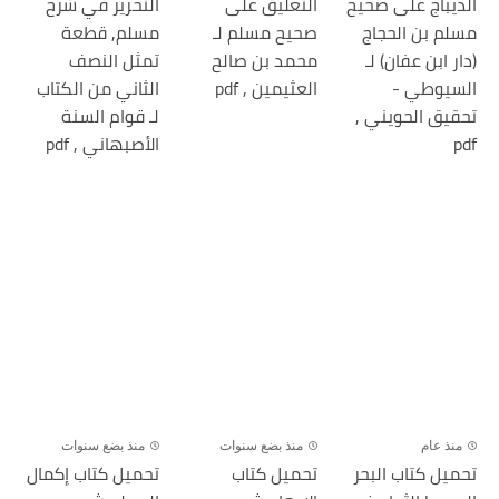
الديباج على صحيح
التعليق على
التحرير في شرح
مسلم بن الحجاج
صحيح مسلم لـ
مسلم, قطعة
(دار ابن عفان) لـ
محمد بن صالح
تمثل النصف
السيوطي -
العثيمين , pdf
الثاني من الكتاب
تحقيق الحويني ,
لـ قوام السنة
pdf
الأصبهاني , pdf
منذ عام
منذ بضع سنوات
منذ بضع سنوات
تحميل كتاب البحر
تحميل كتاب
تحميل كتاب إكمال