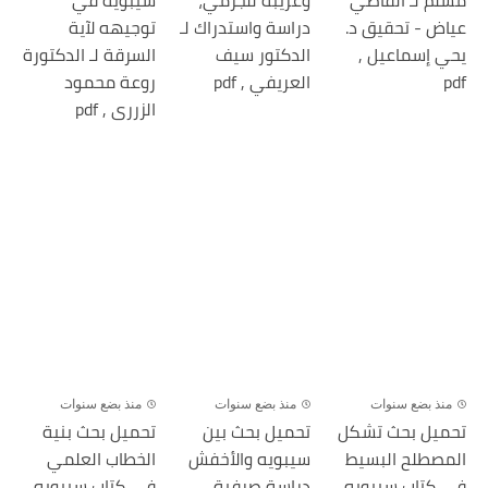
مسلم لـ القاضي
وغريبه للجرمي،
سيبويه في
عياض - تحقيق د.
دراسة واستدراك لـ
توجيهه لآية
يحي إسماعيل ,
الدكتور سيف
السرقة لـ الدكتورة
pdf
العريفي , pdf
روعة محمود
الزررى , pdf
منذ بضع سنوات
منذ بضع سنوات
منذ بضع سنوات
تحميل بحث تشكل
تحميل بحث بين
تحميل بحث بنية
المصطلح البسيط
سيبويه والأخفش
الخطاب العلمي
في كتاب سيبويه
دراسة صرفية
في كتاب سيبويه,