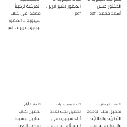
الدكتور حسن
الدكتور بشير ابرير ,
المركبة تركيباً
أسعد محمد , pdf
pdf
معقداً فى كتاب
سيبويه لـ الدكتور
توفيق قريرة , pdf
منذ بضع سنوات
منذ بضع سنوات
منذ 1 أيام
تحميل بحث الوجوه
تحميل بحث تعدد
تحميل كتاب
النّظريّة والدّلاليّة
آراء سيبويه في
تمارين تبسيط
والجماليّة لوصف
المسألة الواحدة لـ
قواعد اللغة