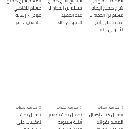
المحيط الثجاج في
الإبهاج شرح صحيح
المعلم شرح صحيح
شرح صحيح الإمام
مسلم بن الحجاج لـ
مسلم للقاضي
مسلم بن الحجاج لـ
عبد الحميد
عياض - رسالة
محمد علي آدم
الحجورى , pdf
ماجستير , pdf
الأثيوبي , pdf
منذ بضع سنوات
منذ بضع سنوات
منذ بضع سنوات
تحميل كتاب إكمال
تحميل بحث تفسير
تحميل بحث
المعلم بفوائد
أبنية سيبويه
تعقيبات على