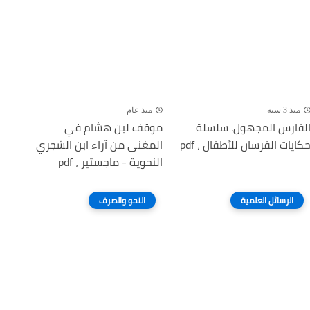
منذ 3 سنة
منذ عام
لفارس المجهول. سلسلة
موقف لبن هشام في
كايات الفرسان للأطفال ، pdf
المغنى من آراء ابن الشجري
النحوية - ماجستير ، pdf
الرسائل العلمية
النحو والصرف