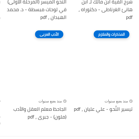
شرح ألفية ابن مالك لـ ابن
النّحو الميسر (المرحلة الأولى)
ق
هانئ الغرناطى - دكتوراه ،
في لوحات مبسطة - د. محمد
ل
pdf
الهبدان ، pdf
م
المذكرات والملازم
الأدب العربى
منذ بضع سنوات
منذ بضع سنوات
تيسير النَّحو - علي عليان ، pdf
الجاحظ معلم العقل والأدب
ا
(ملون) - جبرى ، pdf
(
f