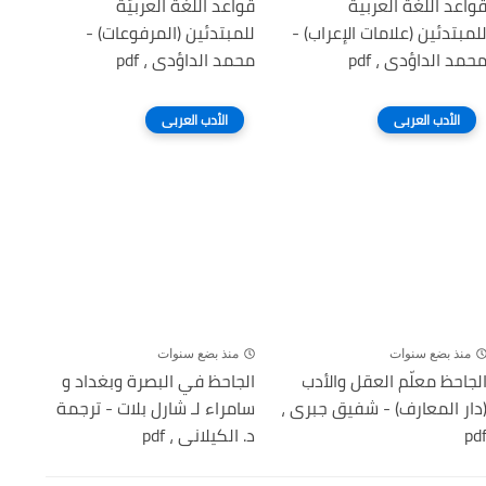
واعد اللَّغة العربية
قواعد اللغة العربيَّة
لمبتدئين (علامات الإعراب) -
للمبتدئين (المرفوعات) -
حمد الداؤدى ، pdf
محمد الداؤدى ، pdf
الأدب العربى
الأدب العربى
منذ بضع سنوات
منذ بضع سنوات
لجاحظ معلّم العقل والأدب
الجاحظ في البصرة وبغداد و
دار المعارف) - شفيق جبرى ،
سامراء لـ شارل بلات - ترجمة
pd
د. الكيلانى ، pdf