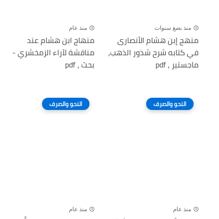
منذ بضع سنوات
منذ عام
منهج إبن هشام الأنصارى
منهاج ابن هشام عند
في كتابه شرح شذور الذهب،
مناقشة لآراء الزمخشري -
ماجستير ، pdf
بحث ، pdf
النحو والصرف
النحو والصرف
منذ عام
منذ عام