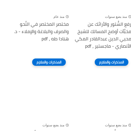
منذ بضع سنوات
منذ عام
فع السُّتور والأرائك عن
مختصر المختصر في النَّحو
خبَّآت أوضح المسالك للشيخ
والصرف والبلاغة والإملاء - د.
حيي الدين عبدالقادر المكي
هنادا طه ، pdf
لأنصاري - ماجستير ، pdf
المذكرات والملازم
المذكرات والملازم
منذ بضع سنوات
منذ بضع سنوات