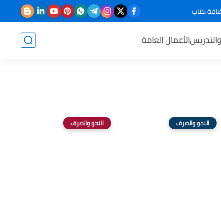
افة كتاب
والتدريس
الأعمال العامة
النحو والصرف
النحو والصرف