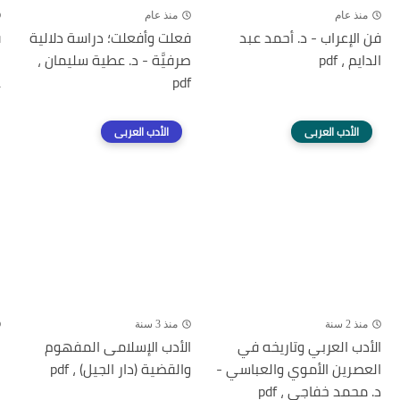
منذ عام
منذ عام
فن الإعراب - د. أحمد عبد
فعلت وأفعلت؛ دراسة دلالية
ف
الدايم ، pdf
صرفيَّة - د. عطية سليمان ،
ا
pdf
ع
الأدب العربى
الأدب العربى
منذ 2 سنة
منذ 3 سنة
الأدب العربي وتاريخه في
الأدب الإسلامى المفهوم
ا
العصرين الأموي والعباسي -
والقضية (دار الجيل) ، pdf
ا
د. محمد خفاجي ، pdf
خ