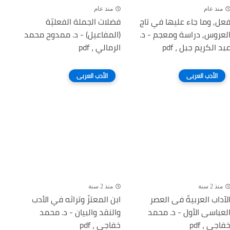
منذ عام
منذ عام
عل, وما جاء عليها في تاج
فضلات الجملة الفعليّة
لعروس, دراسة ومعجم - د.
(المفاعيل) - د. ممدوح محمد
بد الكريم جبل ، pdf
الرمالي ، pdf
الأدب العربى
الأدب العربى
منذ 2 سنة
منذ 2 سنة
لآداب العربيةّ فى العصر
ابن المعتزّ وتراثه في الأدب
لعباسى الأول - د. محمد
والنقد والبيان - د. محمد
فاجي ، pdf
خفاجي ، pdf