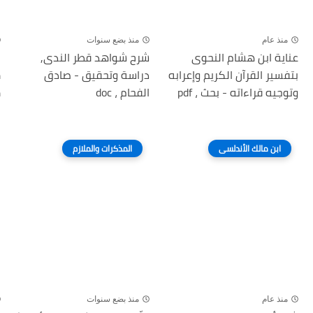
منذ عام
منذ بضع سنوات
عناية ابن هشام النحوى
شرح شواهد قطر الندى,
ر
بتفسير القرآن الكريم وإعرابه
دراسة وتحقيق - صادق
م
وتوجيه قراءاته - بحث ، pdf
الفحام ، doc
م
ا
ابن مالك الأندلسى
المذكرات والملازم
منذ عام
منذ بضع سنوات