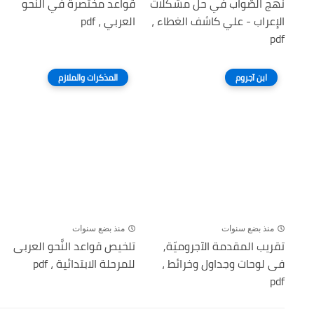
نهج الصَّواب في حل مشكلات
قواعد مختصرة في النَّحو
الإعراب - علي كاشف الغطاء ،
العربي ، pdf
pdf
ابن آجروم
المذكرات والملازم
منذ بضع سنوات
منذ بضع سنوات
تقريب المقدمة الآجروميّة,
تلخيص قواعد النَّحو العربى
فى لوحات وجداول وخرائط ،
للمرحلة الابتدائية ، pdf
pdf