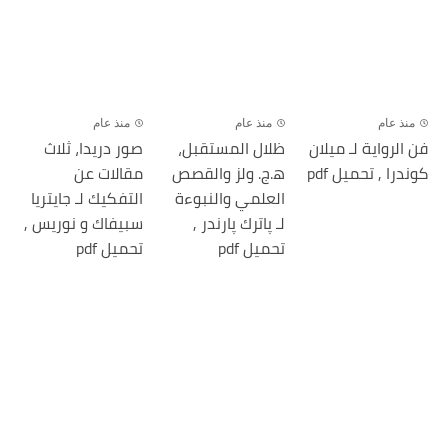
منذ عام
منذ عام
منذ عام
فن الرواية لـ میلان
ظلال المستقبل،
صور دريدا، ثلاث
كوندرا , تحميل pdf
ھ.ج. ولز والقصص
مقالات عن
العلمي والنبوءة
التفكيك لـ جايتريا
لـ پاترك پارندر ,
سبيفاك و نوریس ,
تحميل pdf
تحميل pdf