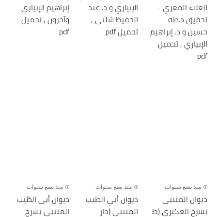
العلاء المعري -
الإبياري و د. عبد
إبراهيم الإبياري
تحقيق د.طه
الحفيظ شلبى ,
وآخرون , تحميل
حسين و د. إبراهيم
تحميل pdf
pdf
الإبياري , تحميل
pdf
منذ بضع سنوات
منذ بضع سنوات
منذ بضع سنوات
ديوان المتنبي
ديوان أبي الطيب
ديوان أبى الطّيب
بشرح العكبري (ط
المتنبي (دار
المتنبي بشرح