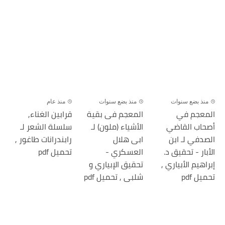
منذ بضع سنوات
منذ بضع سنوات
منذ عام
المعجم في
المعجم فى بقية
قرابين الغناء,
أصحاب القاضي
الأشياء (ملون) لـ
سلسلة الشعر لـ
الصدفي لـ ابن
ابى هلال
رابندرانات طاغور ,
الأبار - تحقيق د.
العسكري -
تحميل pdf
إبراهيم الأبياري ,
تحقيق الإبياري و
تحميل pdf
شلبى , تحميل pdf