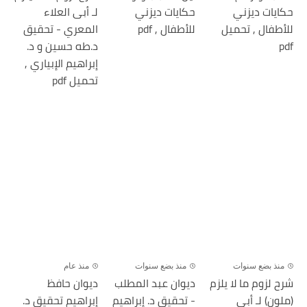
حكايات ديزني
حكايات ديزني
لـ أبى العلاء
للأطفال , تحميل
للأطفال , pdf
المعري - تحقيق
pdf
د.طه حسين و د.
إبراهيم الإبياري ,
تحميل pdf
منذ بضع سنوات
منذ بضع سنوات
منذ عام
شرح لزوم ما لا يلزم
ديوان عبد المطلب
ديوان حافظ
(ملون) لـ أبى
- تحقيق د. إبراهيم
إبراهيم تحقيق د.