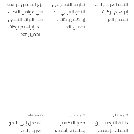
النّحو العربي لـ د.
نظرية التمام في
نزع الخافض دراسة
إبراهيم بركات ,
النحو العربي لـ د.
في عوامل النصب
تحميل pdf
إبراهيم بركات ,
في التراث النحوي
تحميل pdf
لـ د. إبراهيم بركات
, تحميل pdf
منذ عام
منذ عام
منذ عام
دلالة التركيب بين
جمع التكسير
المدخل إلى النحو
الجملة الإسمية
وعلاقته بأسماء
العربى لـ د.