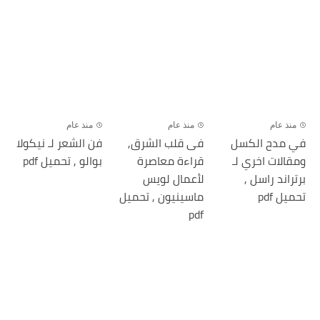
منذ عام
منذ عام
منذ عام
في مدح الكسل
فی قلب الشرق,
فن الشعر لـ نيكولا
ومقالات اخري لـ
قراءة معاصرة
بوالو , تحميل pdf
برتراند راسل ,
لأعمال لويس
تحميل pdf
ماسينيون , تحميل
pdf