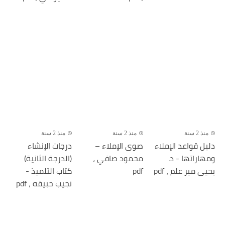
منذ 2 سنة
منذ 2 سنة
منذ 2 سنة
دليل قواعد الإملاء
صوى الإملاء –
درجات الإنشاء
ومهاراتها - د.
محمود صافي ،
(الدرجة الثانية)
يحيى مير علم ، pdf
pdf
كتاب التلميذ -
نجيب حبيقه ، pdf