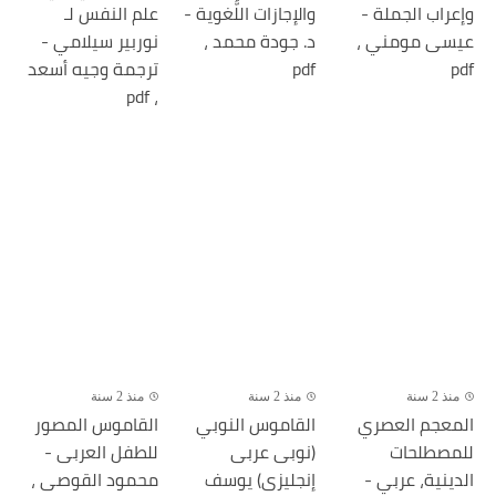
وإعراب الجملة -
والإجازات اللُّغوية -
علم النفس لـ
عيسى مومني ،
د. جودة محمد ،
نوربير سيلامي -
pdf
pdf
ترجمة وجيه أسعد
، pdf
منذ 2 سنة
منذ 2 سنة
منذ 2 سنة
المعجم العصري
القاموس النوبي
القاموس المصور
للمصطلحات
(نوبى عربى
للطفل العربى -
الدينية، عربي -
إنجليزى) يوسف
محمود القوصى ،