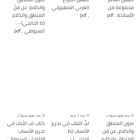
مجموعة من
العربي الصهيوني
والكلام؛ عن فنّ
الأساتذة ، pdf
، pdf
المنطق والكلام
(ط الخانجي) -
السيوطي ، pdf
منذ بضع سنوات
منذ 3 سنة
منذ بضع سنوات
صون المنطق
لبُّ اللباب في تحرير
كتاب لب اللّباب في
والكلام, عن فن
الأنساب (ط
تحرير الأنساب
المنطق والكلام
المثنى) -
(ملون) - السيوطى