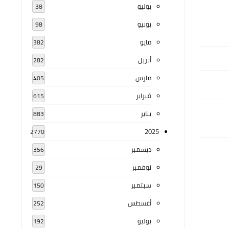
يوليو
38
يونيو
98
مايو
382
أبريل
282
مارس
405
فبراير
615
يناير
883
2025
2770
ديسمبر
356
نوفمبر
29
سبتمبر
150
أغسطس
252
يوليو
192