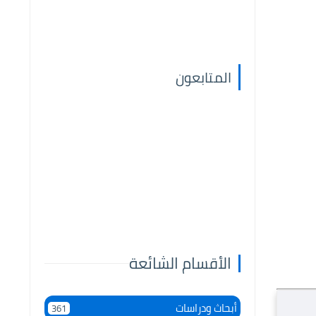
المتابعون
الأقسام الشائعة
أبحاث ودراسات
361