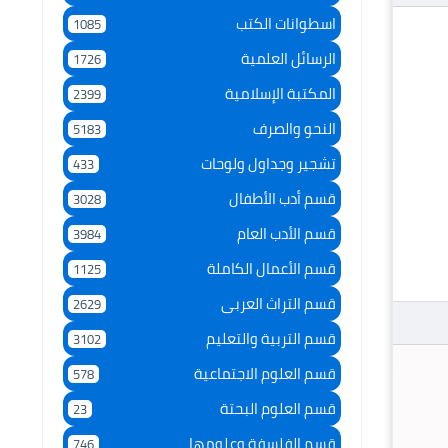
اسطوانات الكتب
1085
الرسائل العلمية
1726
المكتبة الإسلامية
2399
النحو والصرف
5183
تشجير وجداول ولوحات
433
قسم أدب الأطفال
3028
قسم الأدب العام
3984
قسم الأعمال الكاملة
1125
قسم التراث العربى
2629
قسم التربية والتعليم
3102
قسم العلوم الاجتماعية
578
قسم العلوم البحتة
23
قسم الفلسفة وعلومها
746