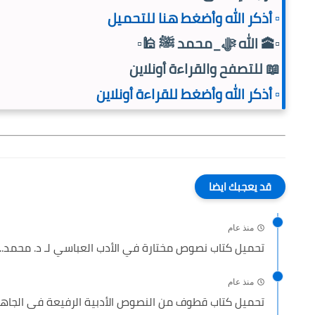
▫️ أذكر الله وأضغط هنا للتحميل
▫️🕋 الله ﷻ_محمد ﷺ 🕌▫️
📖 للتصفح والقراءة أونلاين
▫️ أذكر الله وأضغط للقراءة أونلاين
قد يعجبك ايضا
منذ عام
تحميل كتاب نصوص مختارة في الأدب العباسي لـ د. محمد...
منذ عام
تحميل كتاب قطوف من النصوص الأدبية الرفيعة فى الجاهلي