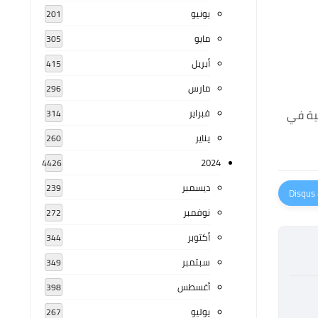
يونيو
201
مايو
305
أبريل
415
مارس
296
بية في
فبراير
314
يناير
260
2024
4426
ديسمبر
239
نوفمبر
272
أكتوبر
344
سبتمبر
349
أغسطس
398
يوليو
267