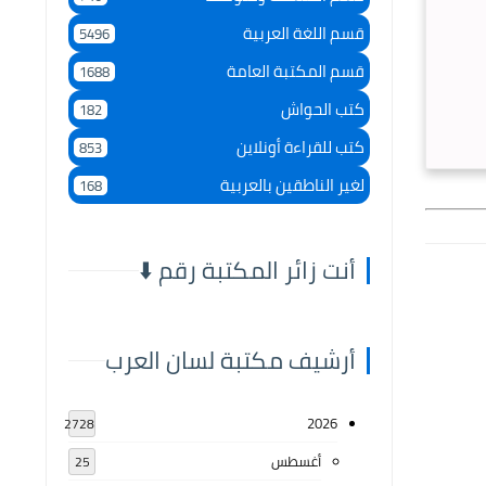
قسم اللغة العربية
5496
قسم المكتبة العامة
1688
كتب الحواش
182
كتب للقراءة أونلاين
853
لغير الناطقين بالعربية
168
أنت زائر المكتبة رقم ⬇️
أرشيف مكتبة لسان العرب
2026
2728
أغسطس
25