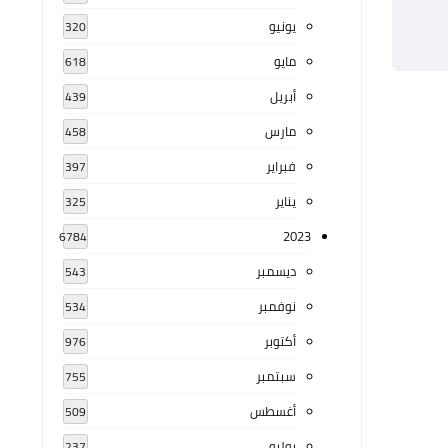
يونيو
320
مايو
618
أبريل
439
مارس
458
فبراير
397
يناير
325
2023
6784
ديسمبر
543
نوفمبر
534
أكتوبر
976
سبتمبر
755
أغسطس
509
يوليو
237