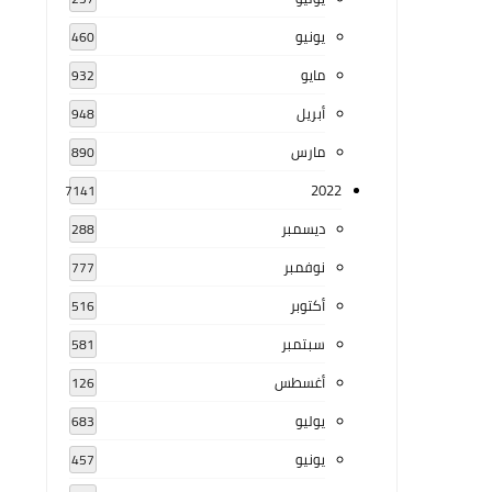
يونيو
460
مايو
932
أبريل
948
مارس
890
2022
7141
ديسمبر
288
نوفمبر
777
أكتوبر
516
سبتمبر
581
أغسطس
126
يوليو
683
يونيو
457