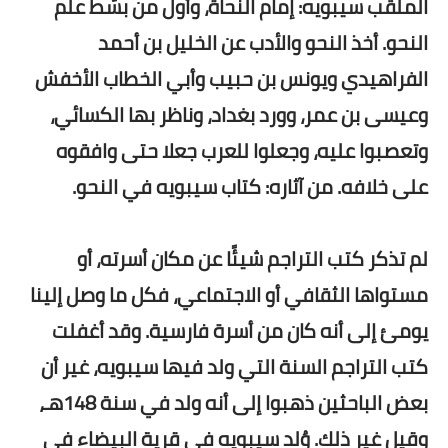
الملقب سيبويه: إمام النحاة، وأول من بسّط علم
النحو. أخذ النحو والأدب عن الخليل بن أحمد
الفراهيدي ويونس بن حبيب وأبي الخطاب الأخفش
وعيسى بن عمر، وورد بغداد،
وناظر بها الكسائي،
وتعصبوا عليه، وجعلوا للعرب جعلا حتى وافقوه
على خلافه. من آثاره: كتاب سيبويه في النحو.
لم تذكر كتب التراجم شيئًا عن مكان أسرته، أو
مستواها الثقافي أو الاجتماعي، فكل ما وصل إلينا
يومئ إلى أنه كان من أسرة فارسية. وقد أغفلت
كتب التراجم السنة التي ولد فيها سيبويه، غير أن
بعض الباحثين ذهبوا إلى أنه ولد في سنة 148هـ،
وقيل غير ذلك. وُلد سيبويه في قرية البيضاء في