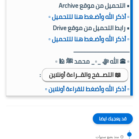
• التحميل من موقع Archive
▫️ أذكر الله وأضـغط هنا للتحميل ▫️
• رابط التحميل من موقع Drive
▫️ أذكر الله وأضـغط هنا للتحميل ▫️
ــــــــــــــــــــــــــــــــــــ
▫️ 🕋 الله ﷻ _▫️_ محمد ﷺ 🕌 ▫️
📖 التصــفح والقــراءة أونلاين
:
▫️ أذكر الله وأضغط للقراءة أونلاين ▫️
قد يعجبك ايضا
منذ بضع سنوات