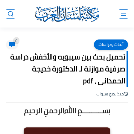
0
أبحاث ودراسات
تحميل بحث بين سيبويه والأخفش دراسة
صرفية موازنة لـ الدكتورة خديجة
الحمدانى , pdf
منذ بضع سنوات
بســـــــــــمِ اﷲِالرحمنِ الرحيم