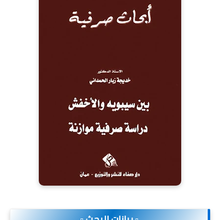
.▫️ بيانات البحث ▫️.