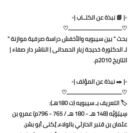
▫️| 📘 نبذة عن الكتــاب |▫️
♡ــــــــــــــــــــــــــــــــــــ♡
بحث " بين سيبويه والأخفش دراسة صرفية موازنة "
لـ الدكتورة خديجة زبار الحمدانى | الناشر دار صفاء |
التاريخ 2010م.
▫️| ✒️ نبذة عن المؤلف |▫️
♡ـــــــــــــــــــــــــــــــــــــ♡
🏷️ التعريف بـ سيبويه (ت 180هـ):
سِيبَوَيْه (148 هـ - 180 هـ / 765 - 796م) عمرو بن
عثمان بن قنبر الحارثي بالولاء، يُكنى أبو بشر،