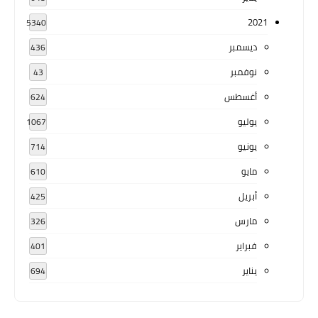
2021
5340
ديسمبر
436
نوفمبر
43
أغسطس
624
يوليو
1067
يونيو
714
مايو
610
أبريل
425
مارس
326
فبراير
401
يناير
694