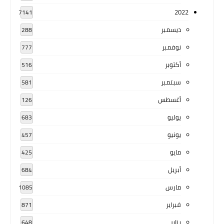
2022
7141
ديسمبر
288
نوفمبر
777
أكتوبر
516
سبتمبر
581
أغسطس
126
يوليو
683
يونيو
457
مايو
425
أبريل
684
مارس
1085
فبراير
871
يناير
648