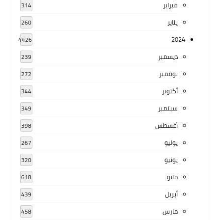
فبراير
314
يناير
260
2024
4426
ديسمبر
239
نوفمبر
272
أكتوبر
344
سبتمبر
349
أغسطس
398
يوليو
267
يونيو
320
مايو
618
أبريل
439
مارس
458