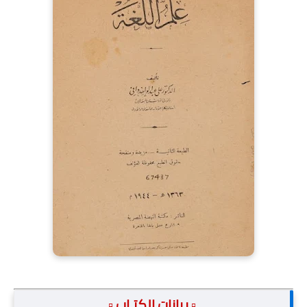
.▫️ بيانات الكتـاب ▫️.