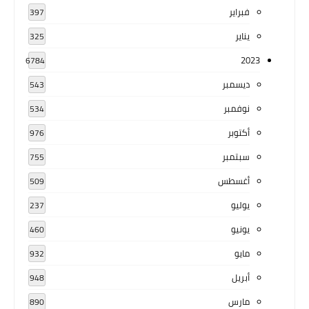
فبراير
397
يناير
325
2023
6784
ديسمبر
543
نوفمبر
534
أكتوبر
976
سبتمبر
755
أغسطس
509
يوليو
237
يونيو
460
مايو
932
أبريل
948
مارس
890