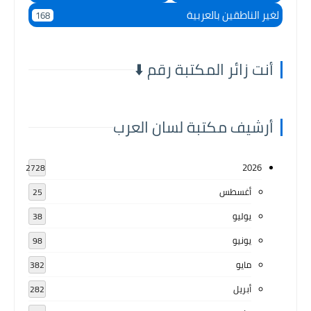
لغير الناطقين بالعربية
168
أنت زائر المكتبة رقم ⬇️
أرشيف مكتبة لسان العرب
2026
2728
أغسطس
25
يوليو
38
يونيو
98
مايو
382
أبريل
282