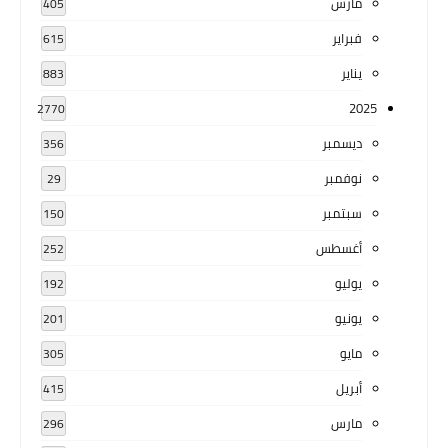
مارس
405
فبراير
615
يناير
883
2025
2770
ديسمبر
356
نوفمبر
29
سبتمبر
150
أغسطس
252
يوليو
192
يونيو
201
مايو
305
أبريل
415
مارس
296