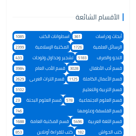
الأقسام الشائعة
أبحاث ودراسات
اسطوانات الكتب
1085
361
الرسائل العلمية
المكتبة الإسلامية
2399
1726
النحو والصرف
تشجير وجداول ولوحات
433
5183
قسم أدب الأطفال
قسم الأدب العام
3984
3028
قسم الأعمال الكاملة
قسم التراث العربى
2629
1125
قسم التربية والتعليم
3102
قسم العلوم الاجتماعية
قسم العلوم البحتة
23
578
قسم الفلسفة وعلومها
746
قسم اللغة العربية
قسم المكتبة العامة
1688
5496
كتب الحواش
كتب للقراءة أونلاين
853
182