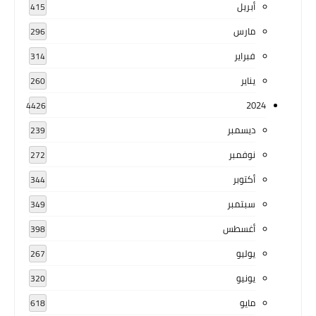
أبريل
415
مارس
296
فبراير
314
يناير
260
2024
4426
ديسمبر
239
نوفمبر
272
أكتوبر
344
سبتمبر
349
أغسطس
398
يوليو
267
يونيو
320
مايو
618