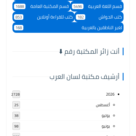
قسم اللغة العربية
قسم المكتبة العامة
1688
5496
كتب الحواش
كتب للقراءة أونلاين
853
182
لغير الناطقين بالعربية
168
أنت زائر المكتبة رقم ⬇️
أرشيف مكتبة لسان العرب
2026
2728
أغسطس
25
يوليو
38
يونيو
98