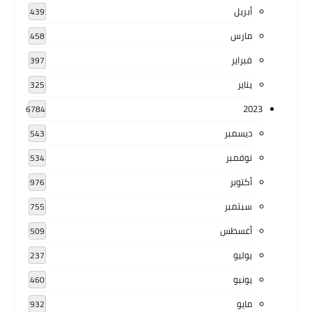
أبريل
439
مارس
458
فبراير
397
يناير
325
2023
6784
ديسمبر
543
نوفمبر
534
أكتوبر
976
سبتمبر
755
أغسطس
509
يوليو
237
يونيو
460
مايو
932