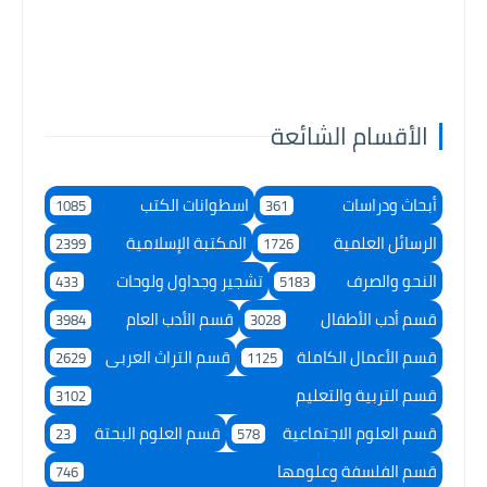
الأقسام الشائعة
أبحاث ودراسات
اسطوانات الكتب
1085
361
الرسائل العلمية
المكتبة الإسلامية
2399
1726
النحو والصرف
تشجير وجداول ولوحات
433
5183
قسم أدب الأطفال
قسم الأدب العام
3984
3028
قسم الأعمال الكاملة
قسم التراث العربى
2629
1125
قسم التربية والتعليم
3102
قسم العلوم الاجتماعية
قسم العلوم البحتة
23
578
قسم الفلسفة وعلومها
746