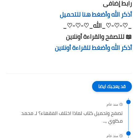
رابط إضافى
أذكر الله وأضغط هنا للتحميل
_♡-♡-♡_الله_♡-♡-♡_
📖 للتصفح والقراءة أونلاين
أذكر الله وأضغط للقراءة أونلاين
قد يعجبك ايضا
منذ عام
تصفح وتحميل كتاب لماذا اختلف الفقهاء؟ لـ محمد
مكاوي ,...
منذ عام