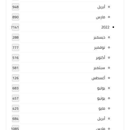
أبريل
948
مارس
890
2022
7141
ديسمبر
288
نوفمبر
777
أكتوبر
516
سبتمبر
581
أغسطس
126
يوليو
683
يونيو
457
مايو
425
أبريل
684
مارس
1085