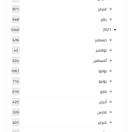
فبراير
871
يناير
648
2021
5340
ديسمبر
436
نوفمبر
43
أغسطس
624
يوليو
1067
يونيو
714
مايو
610
أبريل
425
مارس
326
فبراير
401