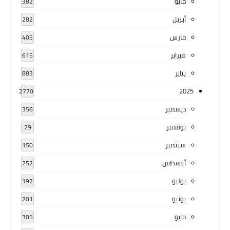
مايو
382
أبريل
282
مارس
405
فبراير
615
يناير
883
2025
2770
ديسمبر
356
نوفمبر
29
سبتمبر
150
أغسطس
252
يوليو
192
يونيو
201
مايو
305