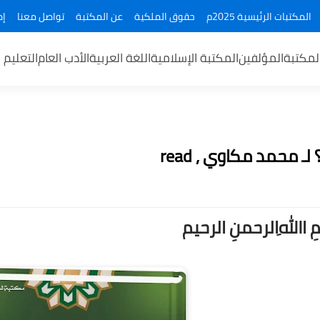
المكتبات الرئيسية 2025م
حقوق الملكية
عن المكتبة
تواصل معنا
إض
لمكتبة
المؤلفين
المكتبة الإسلامية
اللغة العربية
الأدب العام
التعليم 
 محمد مكاوي , read
ــمِ اﷲِالرحمنِ الرحيم