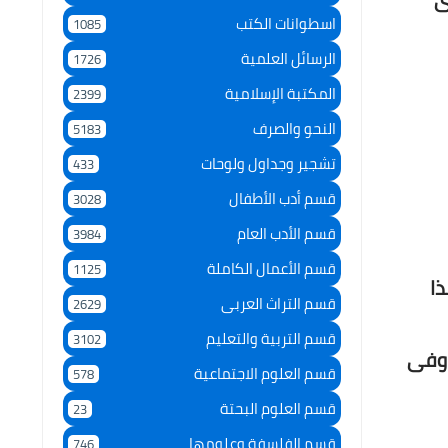
اسطوانات الكتب
1085
الرسائل العلمية
1726
المكتبة الإسلامية
2399
النحو والصرف
5183
تشجير وجداول ولوحات
433
قسم أدب الأطفال
3028
قسم الأدب العام
3984
قسم الأعمال الكاملة
1125
ذا
قسم التراث العربى
2629
قسم التربية والتعليم
3102
 وفى
قسم العلوم الاجتماعية
578
قسم العلوم البحتة
23
قسم الفلسفة وعلومها
746