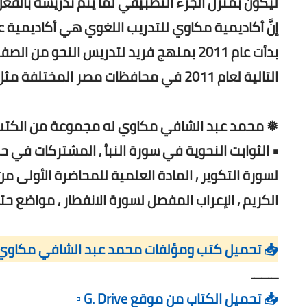
يكون بمنزل الجزء التطبيقي لما يتم تدريسه بالفعل.
يس النحو وبقية العلوم اللغوية كما لم تره من قبل.
 في القاهرة .. وتوسع نشاطها في السنوات
التالية لعام 2011 في محافظات مصر المختلفة مثل الإسكندرية والمنصورة وبورسعيد.
ي مكاوي له مجموعة من الكتب والمؤلفات أبرزها:
, شرح أنواع (لا) في النحو العربي , الإعراب المفصل
 أنواع الجمل , شرح سباعية الفعل الماضي في القرآن
 في القرآن الكريم , الإعراب المفصل لسورة القيامة.
 تحميل كتب ومؤلفات محمد عبد الشافي مكاوي (PDF)
ــــــــ
📥 تحميل الكتاب من موقع G. Drive ▫️