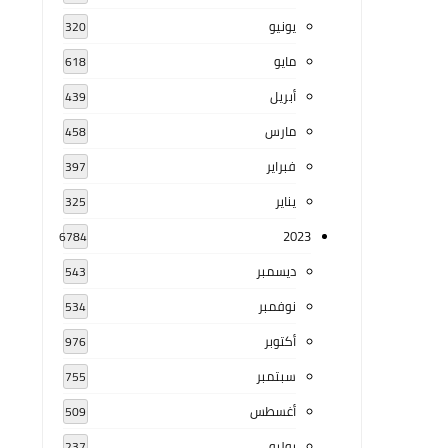
يونيو
320
مايو
618
أبريل
439
مارس
458
فبراير
397
يناير
325
2023
6784
ديسمبر
543
نوفمبر
534
أكتوبر
976
سبتمبر
755
أغسطس
509
يوليو
237