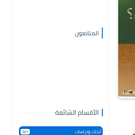
المتابعون
الأقسام الشائعة
أبحاث ودراسات
361
ى