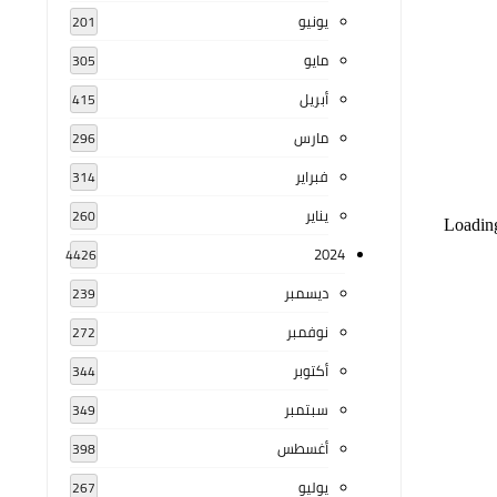
يونيو
201
مايو
305
أبريل
415
مارس
296
فبراير
314
يناير
260
2024
4426
ديسمبر
239
نوفمبر
272
أكتوبر
344
سبتمبر
349
أغسطس
398
يوليو
267