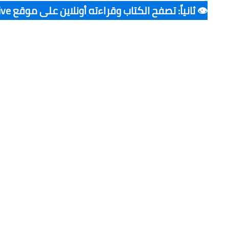
👁️ ثانياً: تصفح الكتاب وقراءته أونلاين على موقع Archive ▪️