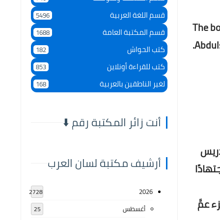
قسم اللغة العربية
5496
The bo
قسم المكتبة العامة
1688
Abdul
كتب الحواش
182
كتب للقراءة أونلاين
853
لغير الناطقين بالعربية
168
أنت زائر المكتبة رقم ⬇️
لتدريس
أرشيف مكتبة لسان العرب
هادًا
2026
2728
ل لجزء عمَّ
أغسطس
25