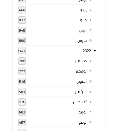
يونيو
460
مايو
932
أبريل
948
مارس
890
2022
7141
ديسمبر
288
نوفمبر
777
أكتوبر
516
سبتمبر
581
أغسطس
126
يوليو
683
يونيو
457