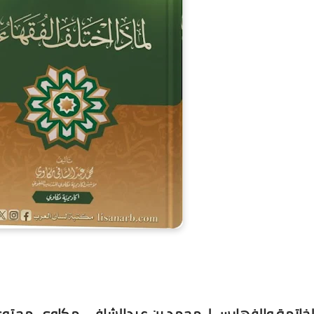
والخاتمة والفهارس لـ محمد بن عبدالشافي مكاوي، محتو