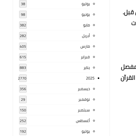
يوليو
38
 قبل.
يونيو
98
ات
مايو
382
أبريل
282
مارس
405
فبراير
615
المفصل
يناير
883
لقرآن
2025
2770
ديسمبر
356
نوفمبر
29
سبتمبر
150
أغسطس
252
يوليو
192