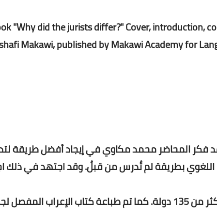
ok "Why did the jurists differ?" Cover, introduction
shafi Makawi, published by Makawi Academy for Langu
وي، خلال 10 سنوات مضت قد فكر المحاضر محمد مكاوي في إيجاد أفضل طريقة 
اللغوي بطريقة لم تُدرس من قبلُ. وقد اجتهد في ذلك اجت
وقام بتدريب 145 دفعة نحوية تطبيقية لطلاب من أكثر من 135 دولة. كما تم طباعة كتاب الإعراب المفص