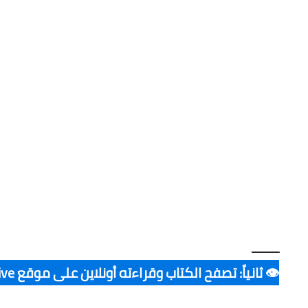
ــــــــ
👁️ ثانياً: تصفح الكتاب وقراءته أونلاين على موقع Archive ▪️