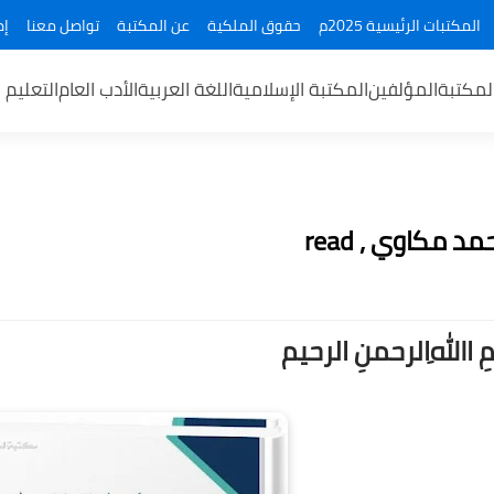
المكتبات الرئيسية 2025م
حقوق الملكية
عن المكتبة
تواصل معنا
إض
لمكتبة
المؤلفين
المكتبة الإسلامية
اللغة العربية
الأدب العام
التعليم 
مكاوي , read
ــمِ اﷲِالرحمنِ الرحيم