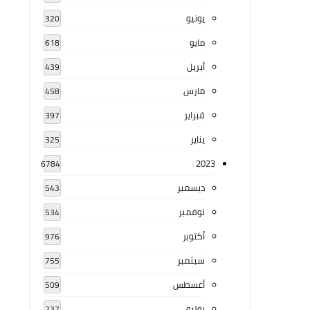
يونيو
320
مايو
618
أبريل
439
مارس
458
فبراير
397
يناير
325
2023
6784
ديسمبر
543
نوفمبر
534
أكتوبر
976
سبتمبر
755
أغسطس
509
يوليو
237