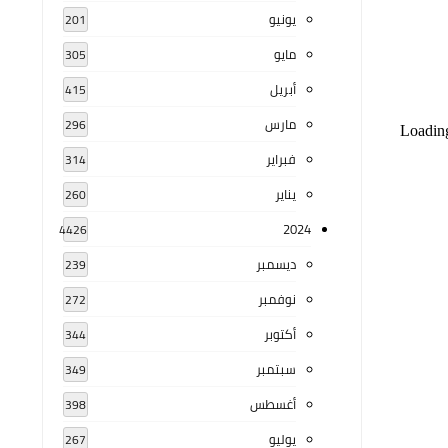
يونيو
201
مايو
305
أبريل
415
مارس
296
فبراير
314
يناير
260
2024
4426
ديسمبر
239
نوفمبر
272
أكتوبر
344
سبتمبر
349
أغسطس
398
يوليو
267