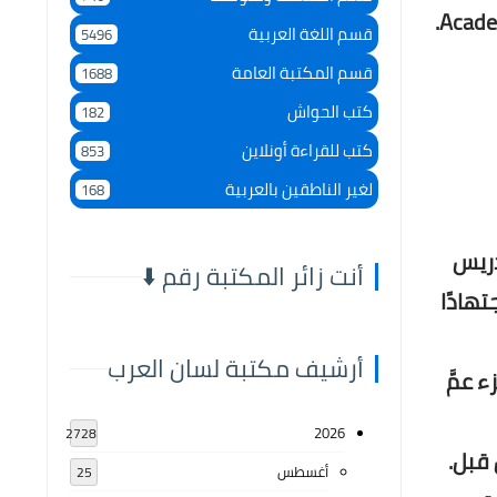
Acade
قسم اللغة العربية
5496
قسم المكتبة العامة
1688
كتب الحواش
182
كتب للقراءة أونلاين
853
لغير الناطقين بالعربية
168
لتدريس
أنت زائر المكتبة رقم ⬇️
هادًا
أرشيف مكتبة لسان العرب
ل لجزء عمَّ
2026
2728
 قبل.
أغسطس
25