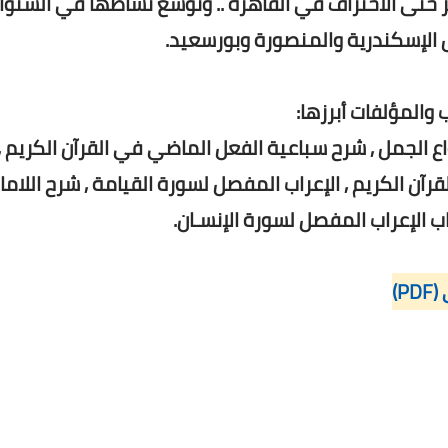
أت عام 2011 بمنهج فريد لتدريس النحو من الصفر حتى الاحتراف
❅ محمد عبد الشاف
• المادة العلمية للمحاضرة الأولى من دورة شرح أنواع ال
اب المفصل لسورة الانفطار , مواضع حتى في القرآن الكريم
القرآن الكريم , كتاب الاستثناء في
