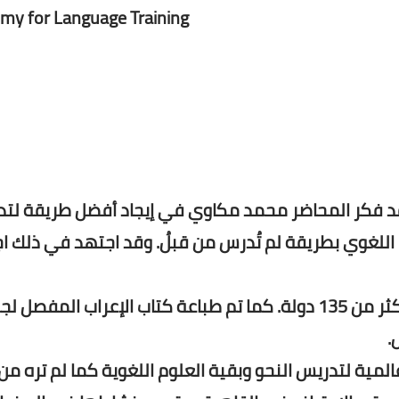
my for Language Training.
وي، خلال 10 سنوات مضت قد فكر المحاضر محمد مكاوي في إيجاد أفضل طريقة 
اللغوي بطريقة لم تُدرس من قبلُ. وقد اجتهد في ذلك اجت
وقام بتدريب 145 دفعة نحوية تطبيقية لطلاب من أكثر من 135 دولة. كما تم طباعة كتاب الإعراب المفص
.
المية لتدريس النحو وبقية العلوم اللغوية كما لم تره من