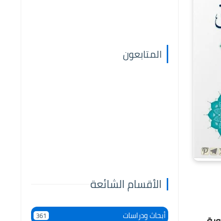
المتابعون
الأقسام الشائعة
أبحاث ودراسات
361
ورة