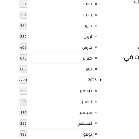
ات
يوليو
38
يونيو
98
مايو
382
أبريل
282
مارس
405
ات في
فبراير
615
يناير
883
2025
2770
ديسمبر
356
نوفمبر
29
سبتمبر
150
أغسطس
252
يوليو
192