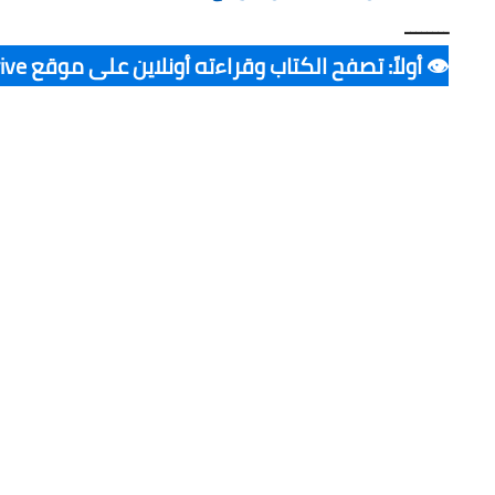
ــــــــ
👁️ أولاً: تصفح الكتاب وقراءته أونلاين على موقع G. Drive ▪️