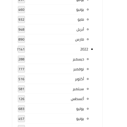
يونيو
460
مايو
932
أبريل
948
مارس
890
2022
7141
ديسمبر
288
نوفمبر
777
أكتوبر
516
سبتمبر
581
أغسطس
126
يوليو
683
يونيو
457