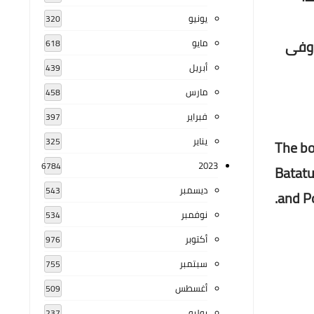
يونيو
320
 وفى
مايو
618
أبريل
439
مارس
458
فبراير
397
يناير
325
The bo
2023
6784
Batatu
ديسمبر
543
and Po
نوفمبر
534
أكتوبر
976
سبتمبر
755
أغسطس
509
يوليو
237