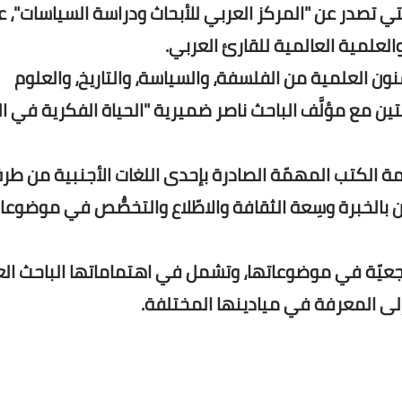
لة "ترجمان"، التي تصدر عن "المركز العربي للأبحاث ودراسة السياسات"،
العلمية العالمية للقارئ العربي.
ون العلمية من الفلسفة، والسياسة، والتاريخ، والعلوم
ئتين مع مؤلَّف الباحث ناصر ضميرية "الحياة الفكرية في ال
مة الكتب المهمّة الصادرة بإحدى اللغات الأجنبية من طر
بالخبرة وسِعة الثقافة والاطّلاع والتخصُّص في موضوعا
مرجعيّة في موضوعاتها، وتشمل في اهتماماتها الباحث ال
 إلى المعرفة في ميادينها المختلفة.