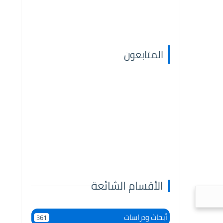
المتابعون
الأقسام الشائعة
أبحاث ودراسات
361