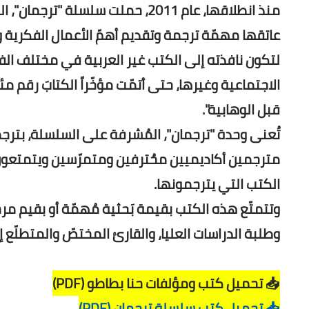
منذ انطلاقها، عام 2011، حملت سلس
عاتقها مهمّة ترجمة وتقديم أهمّ الأعمال الفكرية و
لتكون نافذته إلى الكتب غير العربية في مختلف الفن
الاجتماعية وغيرها، حتى أتمّت مؤخّراً الكتابَ رقم م
قبل الوهابية".
تُعنى وحدة "ترجمان"، المُشرفة على السلسلة، بترج
مترجمين أكاديميين محُترفين ومتمرّسين ويتمتعون 
الكتب التي يترجمونها.
وتتمتّع هذه الكتب بقيمة بَحثية مُهمّة أو بقيم 
وطلبة الدراسات العليا، والقارئ المختصّ والمتطلّع
📥 تحميل كتب ومؤلفات حنا بطاطو (PDF)
📥 تحميل كتب سلسلة ترجمان (PDF)