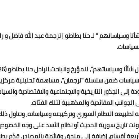
أنا وسياساتهم " لـ حنا بطاطو | ترجمة عبد الله فاضل و را
لسياسات.
اسة السياسات ضمن سلسلة "ترجمان"، مساهمة تحليلية مركزي
 إلى الجذور التاريخية والاجتماعية والاقتصادية والسيا
الجوانب العقائدية والمذهبية لتلك الفئات.
 لطبيعة النظام السوري وتركيبته وسياساته، وتناول ذلك
ولت تاريخ سورية الحديث أو نظام الأسد على وجه الخصوص
عة أقسام، إضافة إلى ملحق وقائمة بالمصادر. قدّم بط