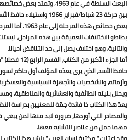
بعض خصائص هذه ا
بطاطو الاختلافات العميقة بين هذه المراحل، ليستنت
والثانية، وهو اختلاف يصل إلى حد التناقض أحيانا.
أما الجزء الأ
حافظ الأسد، الذي يرى يعدّه المؤلف أول حاكم لسور
وأزماته، والشخصيات والأجهزة السياسية والعسكرية 
ويحلل بنيته الطائفية والعشائرية والمناطقية، ومس
يعدّ هذا الكتاب ذا فائدة جمّة للمعنيين بدراسة الن
والمصادر التي أوردها، ضرورة لابد منها لمن يبغي 
مهما حمل من عناصر التشابه معها.
وقد اعتنت " مكتبة لسان العرب " بنشر هذا الكتاب