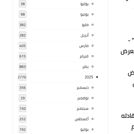
يوليو
38
يونيو
98
مايو
382
أبريل
282
" -
مارس
405
سلوكهم السياسي قبل تسلم حزب البعث السلطة في عام 1963، فيعرض
فبراير
615
يناير
883
رض
2025
2770
ديسمبر
356
نوفمبر
29
سبتمبر
150
ادته
أغسطس
252
م
يوليو
192