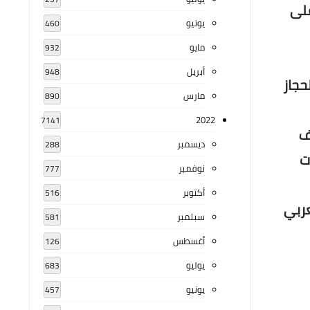
 على
يونيو
460
مايو
932
أبريل
948
حجاز
مارس
890
2022
7141
ف
ديسمبر
288
ت
نوفمبر
777
أكتوبر
516
عربي
سبتمبر
581
أغسطس
126
يوليو
683
يونيو
457