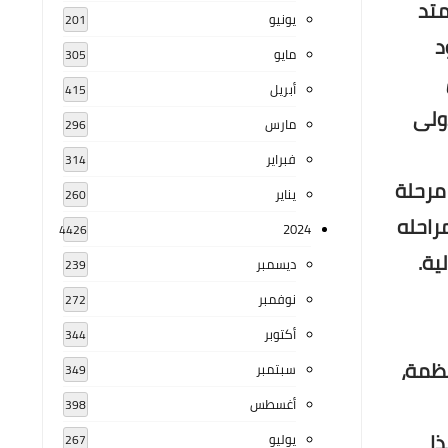
لية تمتد
يونيو
201
اني/نوفمبر 1970، وتعود
مايو
305
أبريل
415
أولى
مارس
296
فبراير
314
ناول مرحلة
يناير
260
راحله
2024
4426
ية.
ديسمبر
239
نوفمبر
272
أكتوبر
344
نظمة،
سبتمبر
349
أغسطس
398
ذا
يوليو
267