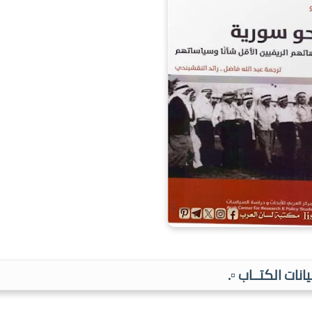
بيانات الكتــاب ▫️.