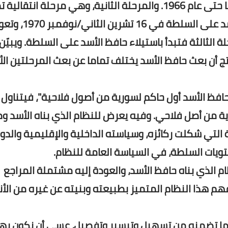
البعث السلطة في عام 1963، وتمتد بعض خصائصها حتى عام 1966. والمرحلة الثانية، وهي مرحلة انتقا
بين حركة 23 شباط/فبراير 1966 واستيلاء حافظ الأسد على السلطة في 16 تشرين الث
لمرحلة إلى عام 1963. أما المرحلة الثالثة فتبدأ باستيلاء حافظ الأسد على السلطة. ويبيّن
ج أن بعث حافظ الأسد يختلف تماما عن بعث المرحلتين ال
كبر من الكتاب، القسم الرابع (12 فصلا) "حافظ الأسد أول حاكم لسورية من أصول فلاحية"، فيت
ية من أصل فلاحي. وفيه يعرض للنظام الذي بناه الأسد وم
التي شكلت ركائزه، وسياسته الداخلية والإقليمية والدول
تويات السلطة، في السياسة العامة للنظام.
ظام الذي بناه حافظ الأسد، والعودة إليه مشتملة المراجع
فهم هذا النظام المتميز بطبيعته وبنيته عن غيره من الأ
 لما تضمنه من تسهيل وتيسير وتفصيل، عسى أن نكون به