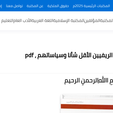
المكتبات الرئيسية 2025م
حقوق الملكية
عن المكتبة
تواصل معنا
إض
لمكتبة
المؤلفين
المكتبة الإسلامية
اللغة العربية
الأدب العام
التعليم 
يفيين الأقل شأنا وسياساتهم , pdf
ــمِ اﷲِالرحمنِ الرحيم