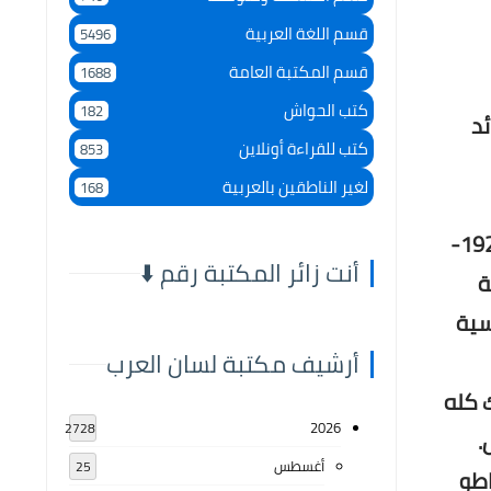
قسم اللغة العربية
5496
قسم المكتبة العامة
1688
كتب الحواش
182
ئد
كتب للقراءة أونلاين
853
لغير الناطقين بالعربية
168
يعد كتاب "فلاحو سوريا: أبناءُ وجهائهم الريفيين الأقل شأنًا وسياساتهم"، للمؤرخ والباحث الراحل حنا بطاطو (1926-
أنت زائر المكتبة رقم ⬇️
ة
سية
أرشيف مكتبة لسان العرب
 كله
2026
2728
.
أغسطس
25
اطو