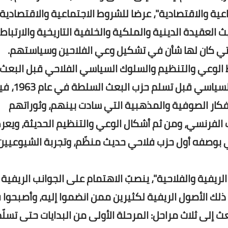
حين الاجتماعية والاقتصادية"، عرضا للشروط الاجتماعية والاقتصادية
العقيدة الدينية والملكية والخلفية التاريخية والارتباط
 التي كان لها شأن في تشكيل وعي الفلاحين وسياستهم.
 الثاني (6 فصول) - "أنماط الوعي والتنظيم والسلوك السياسي الفلاحي قبل البعث
عرضا لأنماط وعي الفلاحين وتنظيمهم و
أفكار الصوفية والمذهبية التي سادت بينهم، وثوراتهم
 الفرنسي، ومن ثم أشكال الوعي والتنظيم الحديثة، ويع
ني بوصفه أول حزب فلاحي حديث منظّم، وتجربة الشيوعيين
 في جوانبها الريفية والفلاحية"، ينصبّ الاهتمام على الجوانب الريفية
لك الأصول الريفية لكثيرين ممن انضموا إليه، وأصبحوا ق
عث إلى ثلاث مراحل: المرحلة الأولى من البدايات حتى تسلّ