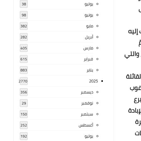
يوليو
38
يونيو
98
مايو
382
إليه
أبريل
282
مارس
405
، والتي
فبراير
615
يناير
883
قائلة
2025
2770
رغوب
ديسمبر
356
رع
نوفمبر
29
بادة
سبتمبر
150
رة
أغسطس
252
ات
يوليو
192