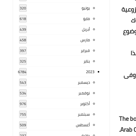
زوعية
يونيو
320
ك
مايو
618
موضوع
أبريل
439
مارس
458
فبراير
397
ذا
يناير
325
2023
6784
 وفى
ديسمبر
543
نوفمبر
534
أكتوبر
976
سبتمبر
755
The bo
أغسطس
509
Arab C
يوليو
237