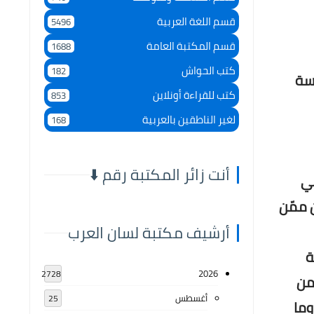
قسم اللغة العربية
5496
قسم المكتبة العامة
1688
كتب الحواش
182
اسة
كتب للقراءة أونلاين
853
لغير الناطقين بالعربية
168
أنت زائر المكتبة رقم ⬇️
مي
ن ممّن
أرشيف مكتبة لسان العرب
ة
2026
2728
من
أغسطس
25
وما