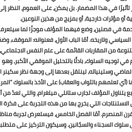
تأثيرًا في هذا المضمار. بل يمكن، على العموم، النظر إلى
أو مؤثرات خارجية، أو بمزيج من هذين النوعين.
قدمة في فصلين، وضع فيهما المؤلف موجزًا لما سيتعرف 
سياسي وتاريخه. أمّا الباب الأول، فعنوانه: الموقف، وضمّ
ف مناحيَ متنوعة من المقاربات القائمة على علم النفس الاجتماعي
ي توجيه السلوك، بادئًا بالتحليل الموقفي الأكبر، وهو
ماضي وستينياته، لينتقل بعدها إلى وجهة نظر سكينر ال
ا (أي تعلمهم بالثواب والعقاب) على الأخذ بالسلوك "الم
ع يتناول المؤلف تجارب ستانلي ميلغرام، والتي تعدّ من أب
الاستنتاجات التي يخرج بها من هذه التجربة على فكرة الإ
قرن المنصرم. أمّا الفصل الخامس، فيستعرض تجربة مناظ
 سلوك السجناء والسجّانين. وسيكون التركيز على متطلب