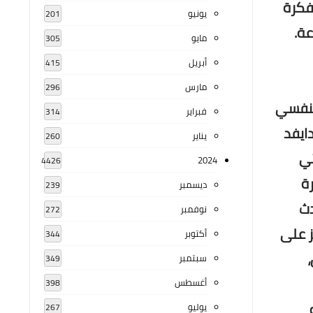
فكرة
يونيو
201
عة.
مايو
305
أبريل
415
مارس
296
النفسي
فبراير
314
ايفد
يناير
260
تي
2024
4426
ة
ديسمبر
239
دث
نوفمبر
272
ز على
أكتوبر
344
سبتمبر
349
أغسطس
398
ّه
يوليو
267