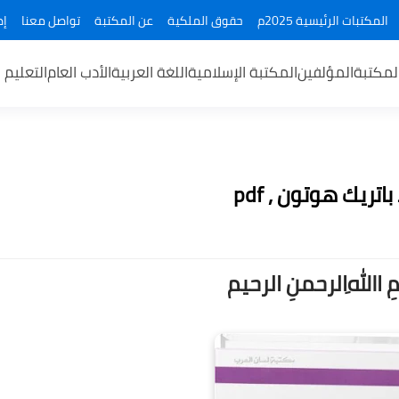
المكتبات الرئيسية 2025م
حقوق الملكية
عن المكتبة
تواصل معنا
إض
لمكتبة
المؤلفين
المكتبة الإسلامية
اللغة العربية
الأدب العام
التعليم 
ريك هوتون , pdf
ــمِ اﷲِالرحمنِ الرحيم