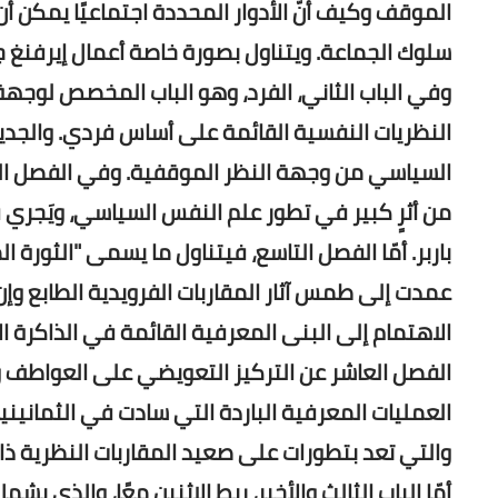
الموقف وكيف أنّ الأدوار المحددة اجتماعيًا يمكن 
سلوك الجماعة. ويتناول بصورة خاصة أعمال إيرفنغ ج
النظريات النفسية القائمة على أساس فردي. والجدير 
السياسي من وجهة النظر الموقفية. وفي الفصل السا
من أثرٍ كبير في تطور علم النفس السياسي، ويَجري
باربر. أمّا الفصل التاسع، فيتناول ما يسمى "الثورة 
عمدت إلى طمس آثار المقاربات الفرويدية الطابع و
الاهتمام إلى البنى المعرفية القائمة في الذاكرة 
الفصل العاشر عن التركيز التعويضي على العواطف وا
العمليات المعرفية الباردة التي سادت في الثمانينيا
والتي تعد بتطورات على صعيد المقاربات النظرية ذات