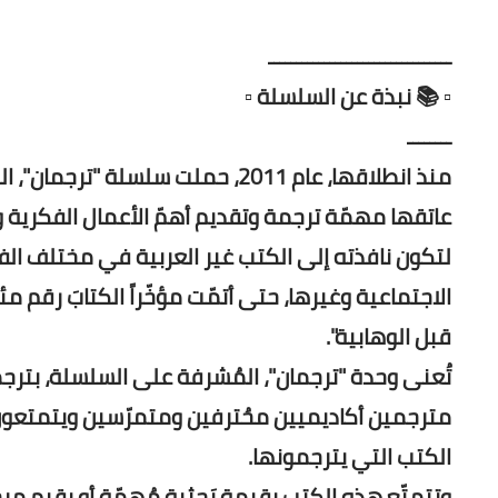
ـــــــــــــــــــــــــــــــــ
▫️ 📚 نبذة عن السلسلة ▫️
ــــــــ
منذ انطلاقها، عام 2011، حملت سلس
عاتقها مهمّة ترجمة وتقديم أهمّ الأعمال الفكرية و
لتكون نافذته إلى الكتب غير العربية في مختلف الفن
الاجتماعية وغيرها، حتى أتمّت مؤخّراً الكتابَ رقم م
قبل الوهابية".
تُعنى وحدة "ترجمان"، المُشرفة على السلسلة، بترج
مترجمين أكاديميين محُترفين ومتمرّسين ويتمتعون 
الكتب التي يترجمونها.
وتتمتّع هذه الكتب بقيمة بَحثية مُهمّة أو بقيم 