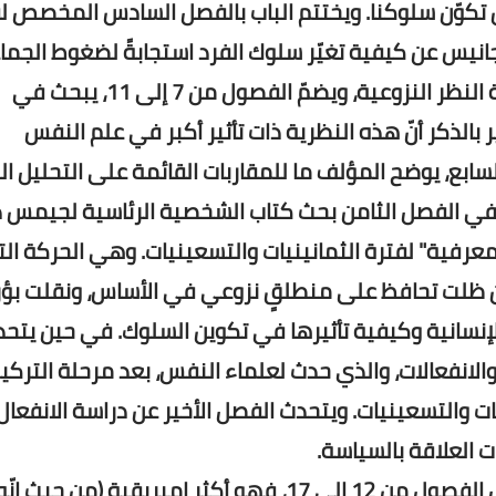
أن تكوّن سلوكنا. ويختتم الباب بالفصل السادس المخصص ل
انيس عن كيفية تغيّر سلوك الفرد استجابةً لضغوط الجما
وفي الباب الثاني، الفرد، وهو الباب المخصص لوجهة النظر النزوعية، ويضمّ الفصول من 7 إلى 11، يبحث في
بالذكر أنّ هذه النظرية ذات تأثير أكبر في علم النفس
بع، يوضح المؤلف ما للمقاربات القائمة على التحليل 
 في الفصل الثامن بحث كتاب الشخصية الرئاسية لجيمس د
المعرفية" لفترة الثمانينيات والتسعينيات. وهي الحركة ال
إن ظلت تحافظ على منطلقٍ نزوعي في الأساس، ونقلت بؤر
الإنسانية وكيفية تأثيرها في تكوين السلوك. في حين يتح
لانفعالات، والذي حدث لعلماء النفس، بعد مرحلة التركي
ت والتسعينيات. ويتحدث الفصل الأخير عن دراسة الانفعال،
 العلاقة بالسياسة.
أمّا الباب الثالث والأخير، ربط الاثنين معًا، والذي يشمل الفصول من 12 إلى 17، فهو أكثر إمبريقية (من حيث إن