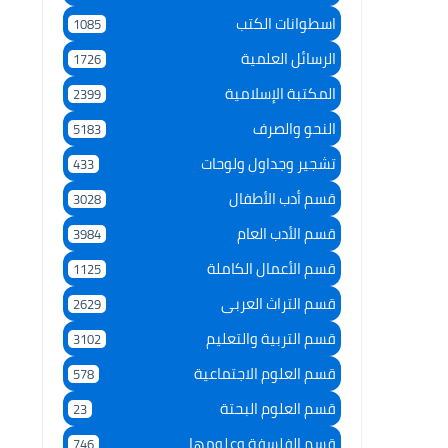
اسطوانات الكتب
1085
الرسائل العلمية
1726
المكتبة الإسلامية
2399
النحو والصرف
5183
تشجير وجداول ولوحات
433
قسم أدب الأطفال
3028
قسم الأدب العام
3984
قسم الأعمال الكاملة
1125
قسم التراث العربى
2629
قسم التربية والتعليم
3102
قسم العلوم الاجتماعية
578
قسم العلوم البحتة
23
قسم الفلسفة وعلومها
746