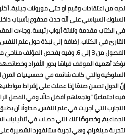
لديه من اعتقادات وقيم أو حتى موروثات جينية، أكثر 
السلوك السياسي على أنّه حدث مدفوع بأسباب داخلية 
في الكتاب مقدمة وثلاثة أبواب رئيسة. وجاءت الم
القارئ في الكتاب، إضافة إلى نبذة حول علم النفس ال
الفصول من 3 إلى 6. وفيه يفحص المؤل
تؤكد أهمية الموقف قياسًا بدور الأفراد وخصائصهم ف
السلوكية والتي كانت شائعة في خمسينيات القرن ال
إنّ الدول تحسن صنعًا إذا عملت على إشراط مواطنيه
فيه اجتماعيًا" وتجعلهم أفضل حالًا. وفي الفصل الراب
التجارب التي أجريت في علم النفس، محاولًا أن يطبق 
الجماعية، وخصوصًا تلك التي حصلت في ثلاثينيات ال
لتجربة ميلغرام، وهي تجربة ستانفورد الشهيرة على