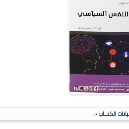
بيانات الكتــاب ▫️.