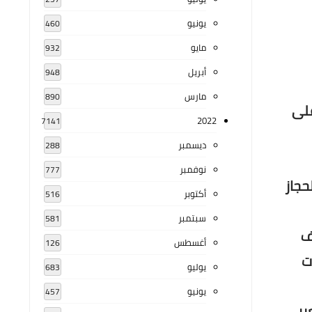
يونيو
460
مايو
932
أبريل
948
مارس
890
 على
2022
7141
ديسمبر
288
نوفمبر
777
حجاز
أكتوبر
516
سبتمبر
581
ف
أغسطس
126
ت
يوليو
683
يونيو
457
عربي