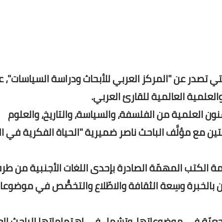
لة "ترجمان"، التي تصدر عن "المركز العربي للأبحاث ودراسة السياسات"،
العلمية العالمية للقارئ العربي.
ون العلمية من الفلسفة، والسياسة، والتاريخ، والعلوم
ئتين مع مؤلَّف الباحث ناصر ضميرية "الحياة الفكرية في ال
مة الكتب المهمّة الصادرة بإحدى اللغات الأجنبية من طر
بالخبرة وسِعة الثقافة والاطّلاع والتخصُّص في موضوعا
مرجعيّة في موضوعاتها، وتشمل في اهتماماتها الباحث ال