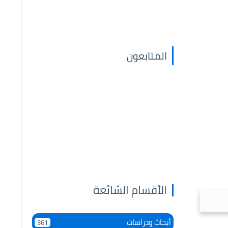
المتابعون
الأقسام الشائعة
أبحاث ودراسات
361