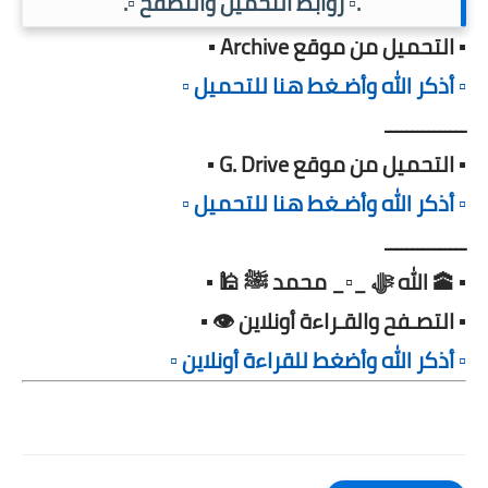
.▫️ روابط التحميل والتصفح ▫️.
▪️ التحميل من موقع Archive ▪️
▫️ أذكر الله وأضـغط هنا للتحميل ▫️
ـــــــــــــــ
▪️ التحميل من موقع G. Drive ▪️
▫️ أذكر الله وأضـغط هنا للتحميل ▫️
ـــــــــــــــ
▪️ 🕋 الله ﷻ _▫️_ محمد ﷺ 🕌 ▪️
▪️ التصـفح والقـراءة أونلاين 👁️ ▪️
▫️ أذكر الله وأضغط للقراءة أونلاين ▫️