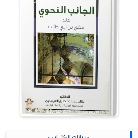
.▫️ بيانات الكتــاب ▫️.