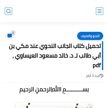
0
النحو والصرف
تحميل كتاب الجانب النحوي عند مكي بن
أبي طالب لـ د. خالد مسعود العيساوي ,
pdf
منذ 3 أيام
بســـــــــــمِ اﷲِالرحمنِ الرحيم