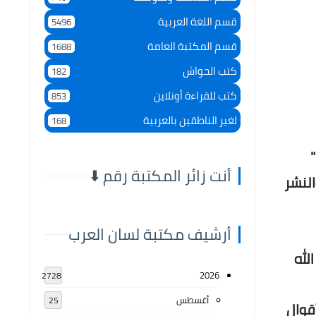
قسم اللغة العربية
5496
قسم المكتبة العامة
1688
كتب الحواش
182
كتب للقراءة أونلاين
853
لغير الناطقين بالعربية
168
أنت زائر المكتبة رقم ⬇️
النشر
أرشيف مكتبة لسان العرب
لله
2026
2728
أغسطس
25
قوال