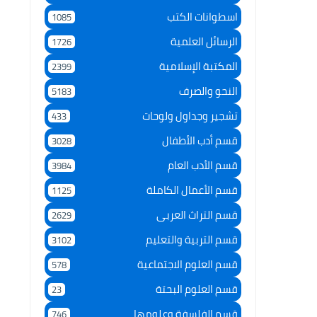
اسطوانات الكتب
1085
الرسائل العلمية
1726
المكتبة الإسلامية
2399
النحو والصرف
5183
تشجير وجداول ولوحات
433
قسم أدب الأطفال
3028
قسم الأدب العام
3984
قسم الأعمال الكاملة
1125
قسم التراث العربى
2629
قسم التربية والتعليم
3102
قسم العلوم الاجتماعية
578
قسم العلوم البحتة
23
قسم الفلسفة وعلومها
746