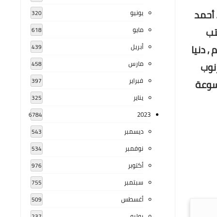
 أحمد
يونيو
320
لمكتب
مايو
618
م , دنيا
أبريل
439
مارس
رنوب
458
فبراير
397
وسوعة
يناير
325
2023
6784
ديسمبر
543
نوفمبر
534
أكتوبر
976
سبتمبر
755
أغسطس
509
يوليو
237