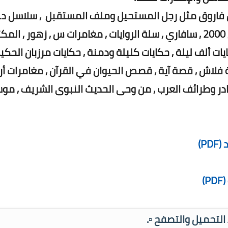
لق عليه روايات مصرية للجيب كسلاسل د. نبيل فاروق م
توفيق مثل ما وراء الطبيعة - فانتازيا , كوكتيل 2000 , سافاري , سلة الروايات , مغامرات س , زهور , المكتب
 المكتب رقم 17 , الفتوحات الإسلامية , حكايات ألف ليلة , حكايات كليلة ود
فال , رحلة سندباد الثامنة , زوجات النبي , سلسلة فلاش 
ب , مغامرات كتاكيتو , من نوادر أشعب , من نوادر وطرا
📥

.▫️ روابط التحميل وال