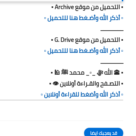
▪️ التحميل من موقع Archive ▪️
▫️ أذكر الله وأضـغط هنا للتحميل ▫️
ـــــــــــــــ
▪️ التحميل من موقع G. Drive ▪️
▫️ أذكر الله وأضـغط هنا للتحميل ▫️
ـــــــــــــــ
▪️ 🕋 الله ﷻ _▫️_ محمد ﷺ 🕌 ▪️
▪️ التصـفح والقـراءة أونلاين 👁️ ▪️
▫️ أذكر الله وأضغط للقراءة أونلاين ▫️
قد يعجبك ايضا