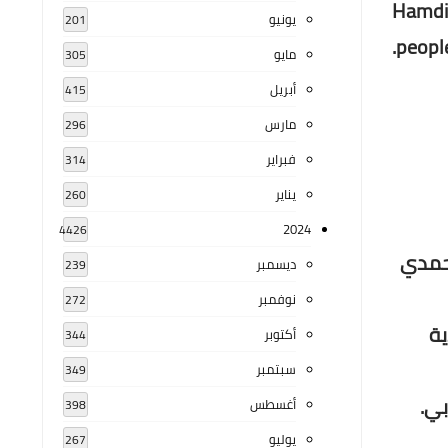
Hamdi 
يونيو
201
people
مايو
305
أبريل
415
مارس
296
فبراير
314
يناير
260
2024
4426
196، صاحبها ومديرها حمدي
ديسمبر
239
نوفمبر
272
ية
أكتوبر
344
سبتمبر
349
بي.
أغسطس
398
يوليو
267