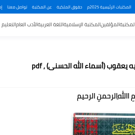
المكتبات الرئيسية 2025م
حقوق الملكية
عن المكتبة
تواصل معنا
إض
لمكتبة
المؤلفين
المكتبة الإسلامية
اللغة العربية
الأدب العام
التعليم 
يعقوب (أسماء الله الحسنى) , pdf
ــمِ اﷲِالرحمنِ الرحيم