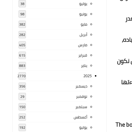
يوليو
38
يونيو
98
در
مايو
382
أبريل
282
ده،
مارس
405
فبراير
615
 نكون
يناير
883
2025
2770
ءتها
ديسمبر
356
نوفمبر
29
سبتمبر
150
أغسطس
252
The bo
يوليو
192