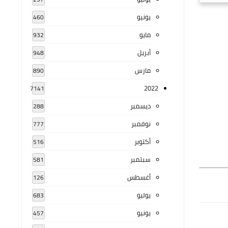
يونيو
460
مايو
932
أبريل
948
مارس
890
2022
7141
ديسمبر
288
نوفمبر
777
أكتوبر
516
سبتمبر
581
أغسطس
126
يوليو
683
يونيو
457