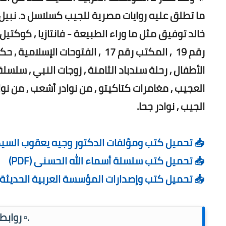
ثل رجل المستحيل وملف المستقبل , سلاسل د. أحمد
منة , حكايات مرزبان الحكيم , دنيا
, قصة آية , قصص الحيوان في القرآن , مغامرات أرنوب
ئف العرب , من وحى الحديث النبوى الشريف , موسوعة
الجيب , نوادر جحا.
 تحميل كتب ومؤلفات الدكتور وجيه يعقوب السيد (PDF)
📥 تحميل كتب سلسلة أسماء الله الحسنى (PDF)
 تحميل كتب وإصدارات المؤسسة العربية الحديثة (PDF)
تصفح ▫️.