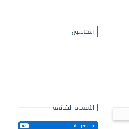
المتابعون
الأقسام الشائعة
أبحاث ودراسات
361