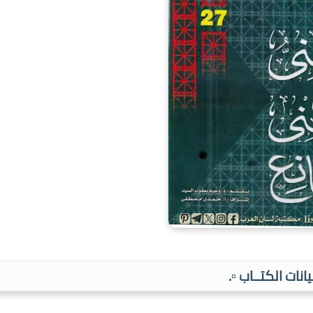
بيانات الكتــاب ▫️.