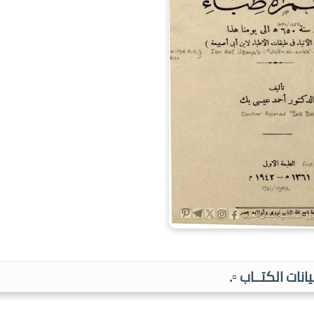
بيانات الكتــاب ▫️.