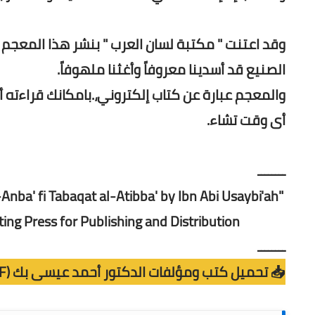
وقد اعتنت " مكتبة لسان العرب " بنشر هذا المعج
الصنيع قد أسدينا معروفاً وأغثنا ملهوفاً.
والمعجم عبارة عن كتاب إلكتروني،.بامكانك قراءته أو
أى وقت تشاء.
ــــــــ
nba' fi Tabaqat al-Atibba' by Ibn Abi Usaybi'ah"
ting Press for Publishing and Distribution.
ــــــــ
📥 تحميل كتب ومؤلفات الدكتور أحمد عيسى بك (PDF)