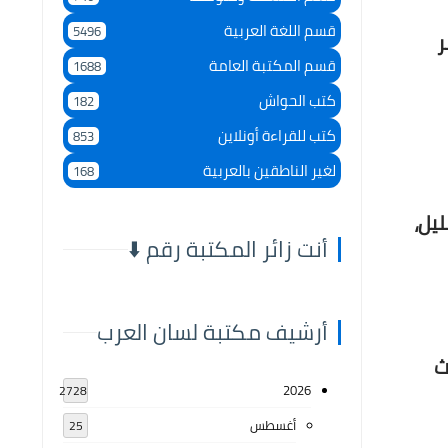
قسم اللغة العربية
5496
ر
قسم المكتبة العامة
1688
كتب الحواش
182
كتب للقراءة أونلاين
853
لغير الناطقين بالعربية
168
يل،
أنت زائر المكتبة رقم ⬇️
أرشيف مكتبة لسان العرب
ث
2026
2728
أغسطس
25