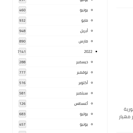
يونيو
460
مايو
932
أبريل
948
مارس
890
2022
7141
ديسمبر
288
نوفمبر
777
أكتوبر
516
سبتمبر
581
أغسطس
126
ورية
يوليو
683
دكتور مهيار
يونيو
457