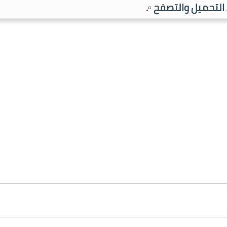
ط التحميل والتصفح ▫️.