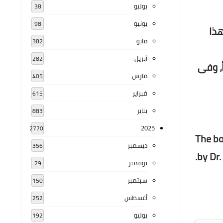
يوليو
38
يونيو
98
هذا
مايو
382
أبريل
282
ً، وفى
مارس
405
فبراير
615
يناير
883
2025
2770
The bo
ديسمبر
356
by Dr.
نوفمبر
29
سبتمبر
150
أغسطس
252
يوليو
192