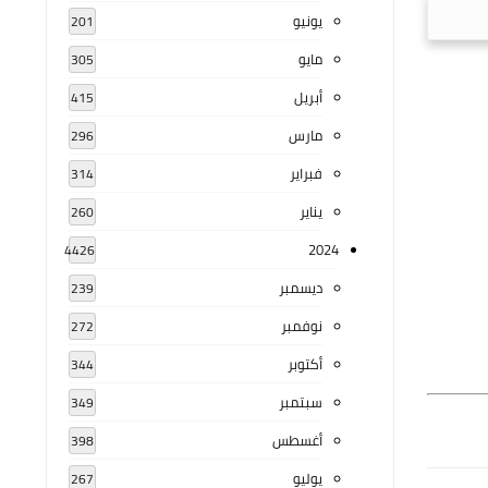
يونيو
201
مايو
305
أبريل
415
مارس
296
فبراير
314
يناير
260
2024
4426
ديسمبر
239
نوفمبر
272
أكتوبر
344
سبتمبر
349
أغسطس
398
يوليو
267