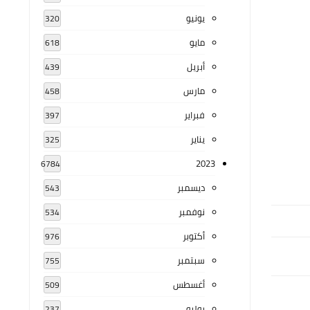
يونيو
320
مايو
618
أبريل
439
مارس
458
فبراير
397
يناير
325
2023
6784
ديسمبر
543
نوفمبر
534
أكتوبر
976
سبتمبر
755
أغسطس
509
يوليو
237