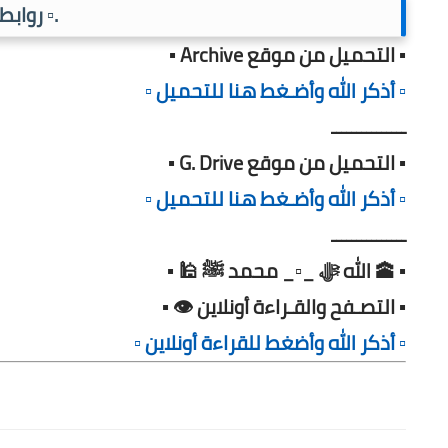
.▫️ رواب
▪️ التحميل من موقع Archive ▪️
▫️ أذكر الله وأضـغط هنا للتحميل ▫️
ـــــــــــــــ
▪️ التحميل من موقع G. Drive ▪️
▫️ أذكر الله وأضـغط هنا للتحميل ▫️
ـــــــــــــــ
▪️ 🕋 الله ﷻ _▫️_ محمد ﷺ 🕌 ▪️
▪️ التصـفح والقـراءة أونلاين 👁️ ▪️
▫️ أذكر الله وأضغط للقراءة أونلاين ▫️