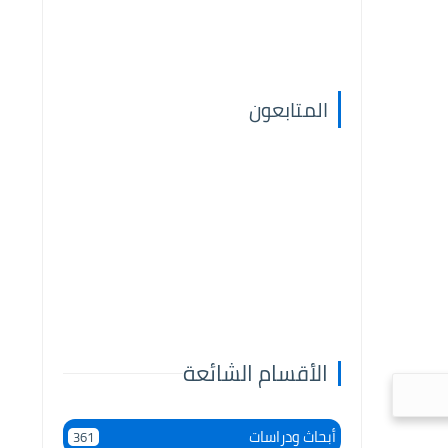
المتابعون
الأقسام الشائعة
أبحاث ودراسات
361