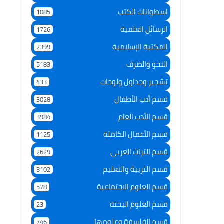
اسطوانات الكتب
1085
الرسائل العلمية
1726
المكتبة الإسلامية
2399
النحو والصرف
5183
تشجير وجداول ولوحات
433
قسم أدب الأطفال
3028
قسم الأدب العام
3984
قسم الأعمال الكاملة
1125
قسم التراث العربى
2629
قسم التربية والتعليم
3102
قسم العلوم الاجتماعية
578
قسم العلوم البحتة
23
قسم الفلسفة وعلومها
746