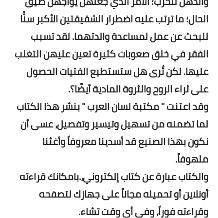
والدهن للحرب؛ الأمر الذي جعلهن يواجهن ضيق
الحال؛ ما ترتب عليه اضطرار الشقيقتين الأكبر سنًّا
للبحث عن عمل لمساعدة والدتهما. لقد تسبب
الفقر في خلق صعوبات كثيرة تعين عليهن التغلب
عليها. لكن تُرى هل ستستطيع الفتيات الحصول
على ثراء الروح والثروة المادية أيضًا؟.
وقد اعتنت " مكتبة لسان العرب " بنشر هذا الكتاب
لما تضمنه من تسهيل وتيسير وتفصيل، عسى أن
نكون بهذا الصنيع قد أسدينا معروفاً وأغثنا
ملهوفاً.
والكتاب عبارة عن كتاب إلكتروني،.بامكانك قراءته
أونلاين أو تحميله مجاناً على جهازك لتصفحه
وقراءته فوراً، وفى أى وقت تشاء.