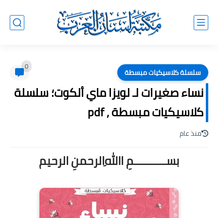
0
سلسلة كلاسيكيات مبسطة
نساء صغيرات لـ لويزا ماي ألكوت؛ سلسلة
كلاسيكيات مبسطة , pdf
منذ عام
بســـــــــــمِ اﷲِالرحمنِ الرحيم