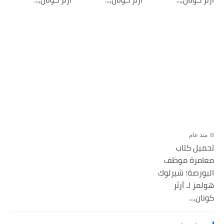
منذ عام
تحميل كتاب
مغامرة موظف
البورصة؛ شيرلوك
هولمز لـ آرثر
كونان,...