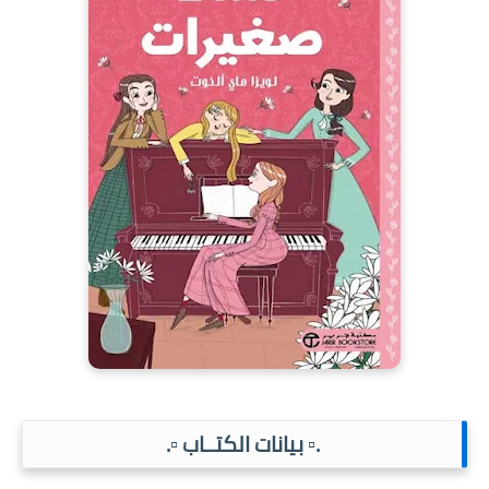
.▫️ بيانات الكتــاب ▫️.