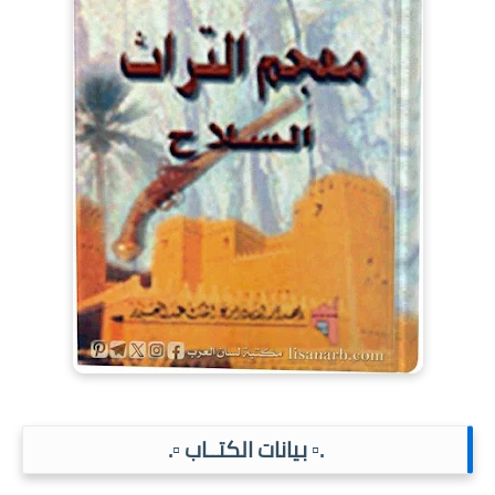
.▫️ بيانات الكتــاب ▫️.