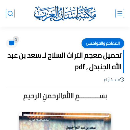
0
المعاجم والقواميس
تحميل معجم التراث السلاح لـ سعد بن عبد
الله الجنبدل , pdf
منذ 4 أيام
بســـــــــــمِ اﷲِالرحمنِ الرحيم