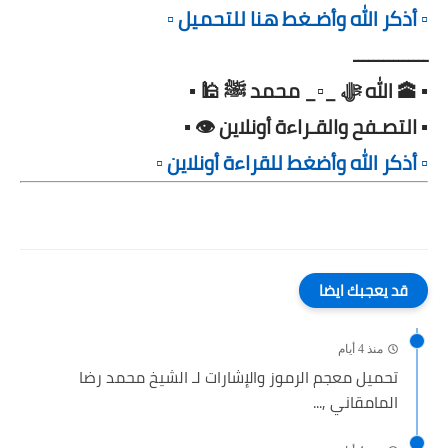
▫️ أذكر الله وأضـغط هنا للتحميل ▫️
ـــــــــــــــ
▪️ 🕋 الله ﷻ _▫️_ محمد ﷺ 🕌 ▪️
▪️ التصـفح والقـراءة أونلاين 👁️ ▪️
▫️ أذكر الله وأضغط للقراءة أونلاين ▫️
قد يعجبك ايضا
منذ 4 أيام
تحميل معجم الرموز والإشارات لـ الشيخ محمد رضا
المامقاني ,...