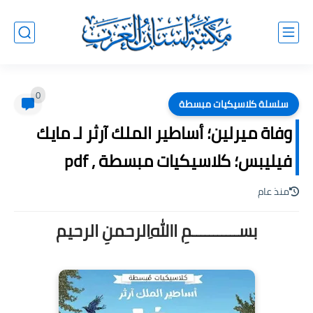
0
سلسلة كلاسيكيات مبسطة
وفاة ميرلين؛ أساطير الملك آرثر لـ مايك
فيليبس؛ كلاسيكيات مبسطة , pdf
منذ عام
بســـــــــــمِ اﷲِالرحمنِ الرحيم