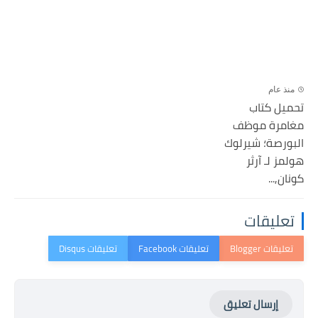
منذ عام
تحميل كتاب
مغامرة موظف
البورصة؛ شيرلوك
هولمز لـ آرثر
كونان,...
تعليقات
إرسال تعليق