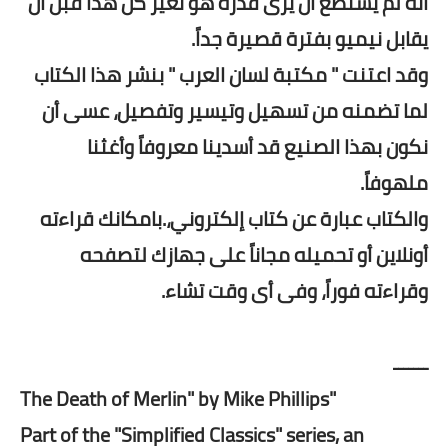
أنة لم يستطع أن يرى قدَره هو تغير كل هذا قبل أن
يقابل نيميو بفترة قصيرة جداً.
وقد اعتنت " مكتبة لسان العرب " بنشر هذا الكتاب
لما تضمنه من تسهيل وتيسير وتفصيل، عسى أن
نكون بهذا الصنيع قد أسدينا معروفاً وأغثنا
ملهوفاً.
والكتاب عبارة عن كتاب إلكتروني،.بامكانك قراءته
أونلاين أو تحميله مجاناً على جهازك لتصفحه
وقراءته فوراً، وفى أى وقت تشاء.
ـــــــ
"The Death of Merlin" by Mike Phillips
Part of the "Simplified Classics" series, an