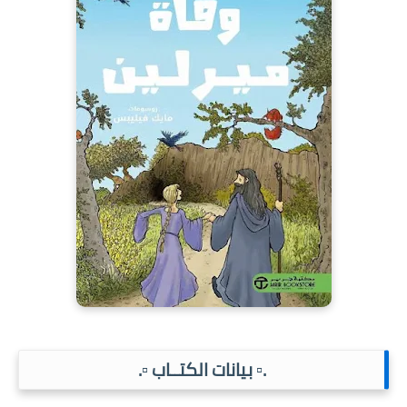
.▫️ بيانات الكتــاب ▫️.