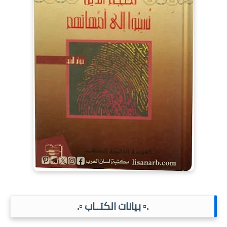
.▫️ بيانات الكتــاب ▫️.