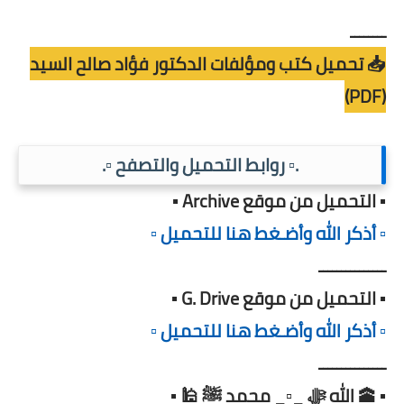
ــــــــ
📥 تحميل كتب ومؤلفات الدكتور فؤاد صالح السيد
(PDF)
.▫️ روابط التحميل والتصفح ▫️.
▪️ التحميل من موقع Archive ▪️
▫️ أذكر الله وأضـغط هنا للتحميل ▫️
ـــــــــــــــ
▪️ التحميل من موقع G. Drive ▪️
▫️ أذكر الله وأضـغط هنا للتحميل ▫️
ـــــــــــــــ
▪️ 🕋 الله ﷻ _▫️_ محمد ﷺ 🕌 ▪️