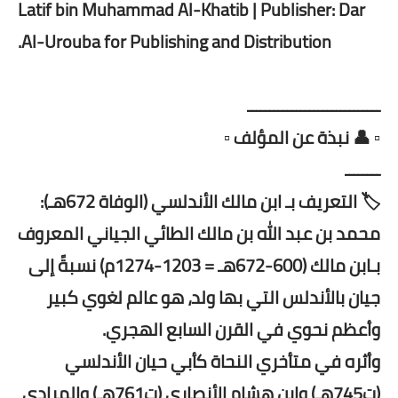
Latif bin Muhammad Al-Khatib | Publisher: Dar
Al-Urouba for Publishing and Distribution.
ــــــــــــــــــــــــــــــ
▫️ 👤 نبذة عن المؤلف ▫️
ــــــــ
🏷️ التعريف بـ ابن مالك الأندلسي (الوفاة 672هـ):
محمد بن عبد الله بن مالك الطائي الجياني المعروف
بـابن مالك (600-672هـ = 1203-1274م) نسبةً إلى
جيان بالأندلس التي بها ولد، هو عالم لغوي كبير
وأعظم نحوي في القرن السابع الهجري.
وأثره في متأخري النحاة كأبي حيان الأندلسي
(ت745هـ) وابن هشام الأنصاري (ت761هـ) والمرادي