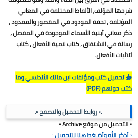
شرحها المؤلف, الألفاظ المختلفة في المعاني
المؤتلفة , تحفة المودود في المقصور والممدود ,
ذكر معاني أبنية الأسماء الموجودة في المفصل ,
رسالة في الاشتقاق , كتاب لامية الأفعال , كتاب
ثلاثيات الأفعال.
📥 تحميل كتب ومؤلفات ابن مالك الأندلسي وما
كتب حولهم (PDF)
.▫️ روابط التحميل والتصفح ▫️.
▪️ التحميل من موقع Archive ▪️
▫️ أذكر الله وأضـغط هنا للتحميل ▫️