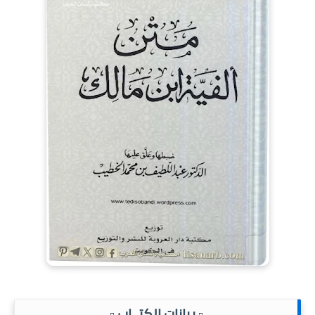
.▫️ بيانات الكتــاب ▫️.