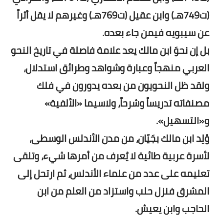
(ت749هـ) وابن عقيل (ت769هـ) وغيرهم لا يقل أثراً
عن سيبويه فيمن جاء بعده.
بل إن نحوَ ابن مالك يعد علامة فاصلة في تاريخ النحو
العربي منهجاً وعبارة وشواهد وطرائق استدلال،
ولقد ظل النحويون من بعده يدورون في فلك
مصنفاته تدريساً وشرحاً، ولاسيما «الألفية»
و«التسهيل».
وُلِد ابن مالك بجَيّان، من مدن الأندلس الوسطى،
لأسرة عربية طائية لا يُعرف من أمرها شيء، وتلقى
تعليمه على عدد من علماء الأندلس، ثم ارتحل إلى
المشرق فنزل حلب واستزاد من العلم من ابن
الحاجب وابن يعيش.