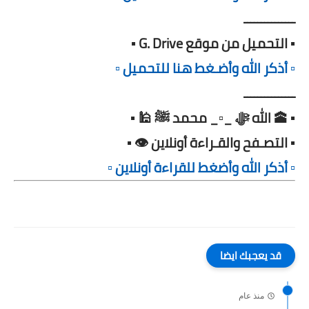
ـــــــــــــــ
▪️ التحميل من موقع G. Drive ▪️
▫️ أذكر الله وأضـغط هنا للتحميل ▫️
ـــــــــــــــ
▪️ 🕋 الله ﷻ _▫️_ محمد ﷺ 🕌 ▪️
▪️ التصـفح والقـراءة أونلاين 👁️ ▪️
▫️ أذكر الله وأضغط للقراءة أونلاين ▫️
قد يعجبك ايضا
منذ عام