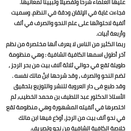
عليها العلماء شرحاً وتفصيلاً وتبييناً لمعانيها.
فجاءت غاية في الإتقان ودقة في النظم. وسميت
ألفية لاحتوائها على علم النحو والصرف في ألف
وأربعة أبيات.
ربما الكثير من الناس لا يعرف أنها مختصرة من نظم
آخر أطول اسمها الكافية الشافية : وهي منظومة
طويلة تقع في حوالي ثلاثة آلاف بيت من بحر الرجز ،
تضم النحو والصرف ، وقد شرحها ابنُ مالك نفسه .
وقد طبع فى دار العروبة للنشر والتوزيع بتحقيق
الأستاذ الدكتور عبد اللطيف بن محمد الخطيب،
ثم
اختصرها في ألفيته المشهورة وهي منظومة تقع
في نحو ألف بيت من الرجز، أودَع فيها ابن مالك
خلاصة الكافية الشافية من نحو وتصريف.