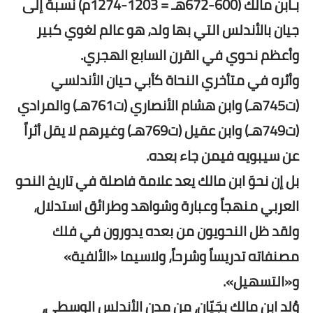
بـابن مالك (600-672هـ = 1203-1274م) نسبةً إلى
جيان بالأندلس التي بها ولد، هو عالم لغوي كبير
وأعظم نحوي في القرن السابع الهجري.
وأثره في متأخري النحاة كأبي حيان الأندلسي
(ت745هـ) وابن هشام الأنصاري (ت761هـ) والمرادي
(ت749هـ) وابن عقيل (ت769هـ) وغيرهم لا يقل أثراً
عن سيبويه فيمن جاء بعده.
بل إن نحوَ ابن مالك يعد علامة فاصلة في تاريخ النحو
العربي منهجاً وعبارة وشواهد وطرائق استدلال،
ولقد ظل النحويون من بعده يدورون في فلك
مصنفاته تدريساً وشرحاً، ولاسيما «الألفية»
و«التسهيل».
وُلِد ابن مالك بجَيّان، من مدن الأندلس الوسطى،