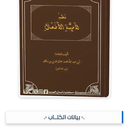
.▫️ بيانات الكتــاب ▫️.