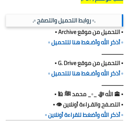
.▫️ روابط التحميل والتصفح ▫️.
▪️ التحميل من موقع Archive ▪️
▫️ أذكر الله وأضـغط هنا للتحميل ▫️
ـــــــــــــــ
▪️ التحميل من موقع G. Drive ▪️
▫️ أذكر الله وأضـغط هنا للتحميل ▫️
ـــــــــــــــ
▪️ 🕋 الله ﷻ _▫️_ محمد ﷺ 🕌 ▪️
▪️ التصـفح والقـراءة أونلاين 👁️ ▪️
▫️ أذكر الله وأضغط للقراءة أونلاين ▫️