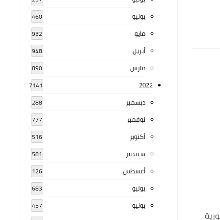
يونيو
460
مايو
932
أبريل
948
مارس
890
2022
7141
ديسمبر
288
نوفمبر
777
أكتوبر
516
سبتمبر
581
أغسطس
126
يوليو
683
يونيو
457
ورية