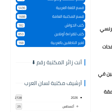
قسم اللغة العربية
5496
قسم المكتبة العامة
1688
كتب الحواش
182
فرنسي
كتب للقراءة أونلاين
853
لغير الناطقين بالعربية
168
فحات
أنت زائر المكتبة رقم ⬇️
ثين في
أرشيف مكتبة لسان العرب
مقة
2026
2728
أغسطس
25