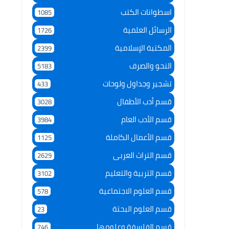
اسطوانات الكتب
1085
الرسائل العلمية
1726
المكتبة الإسلامية
2399
النحو والصرف
5183
تشجير وجداول ولوحات
433
قسم أدب الأطفال
3028
قسم الأدب العام
3984
قسم الأعمال الكاملة
1125
قسم التراث العربى
2629
قسم التربية والتعليم
3102
قسم العلوم الاجتماعية
578
قسم العلوم البحتة
23
قسم الفلسفة وعلومها
746