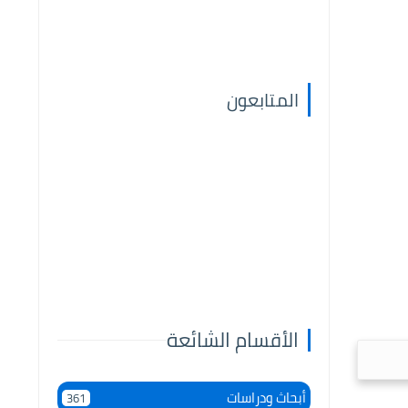
المتابعون
الأقسام الشائعة
أبحاث ودراسات
361