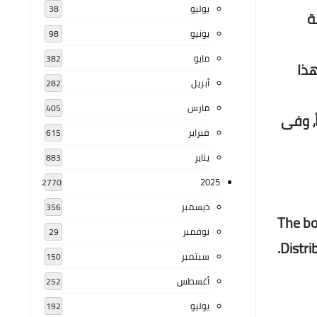
يوليو
38
ة
يونيو
98
مايو
382
هذا
أبريل
282
مارس
405
ً، وفى
فبراير
615
يناير
883
2025
2770
ديسمبر
356
The bo
نوفمبر
29
Distri
سبتمبر
150
أغسطس
252
يوليو
192