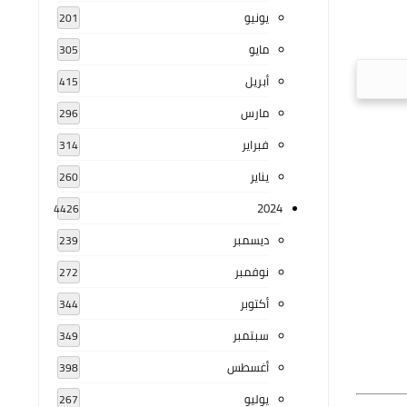
يونيو
201
مايو
305
أبريل
415
مارس
296
فبراير
314
يناير
260
2024
4426
ديسمبر
239
نوفمبر
272
أكتوبر
344
سبتمبر
349
أغسطس
398
يوليو
267