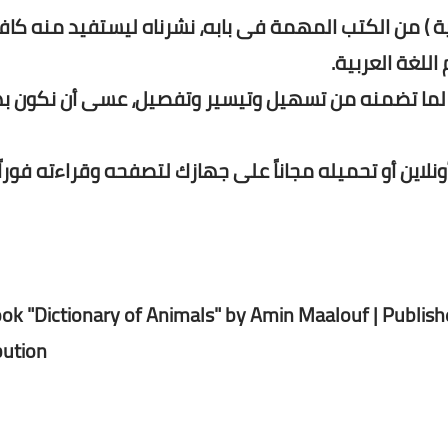
بية ) من الكتب المهمة فى بابه، نشرناه ليستفيد منه كاف
للغة العربية.
م لما تضمنه من تسهيل وتيسير وتفصيل، عسى أن نكون ب
نلاين أو تحميله مجاناً على جهازك لتصفحه وقراءته فورا
ok "Dictionary of Animals" by Amin Maalouf | Publishe
bution.