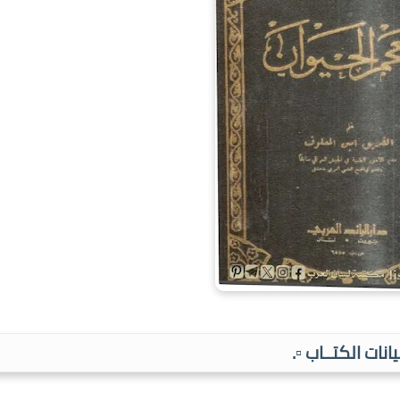
بيانات الكتــاب ▫️.