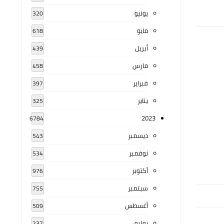
يونيو
320
مايو
618
أبريل
439
مارس
458
فبراير
397
يناير
325
2023
6784
ديسمبر
543
نوفمبر
534
أكتوبر
976
سبتمبر
755
أغسطس
509
يوليو
237