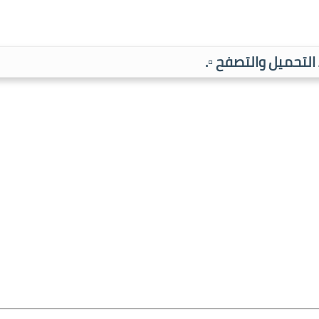
ط التحميل والتصفح ▫️.