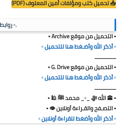
📥 تحميل كتب ومؤلفات أمين المعلوف (PDF)
.▫️ رواب
▪️ التحميل من موقع Archive ▪️
▫️ أذكر الله وأضـغط هنا للتحميل ▫️
ـــــــــــــــ
▪️ التحميل من موقع G. Drive ▪️
▫️ أذكر الله وأضـغط هنا للتحميل ▫️
ـــــــــــــــ
▪️ 🕋 الله ﷻ _▫️_ محمد ﷺ 🕌 ▪️
▪️ التصـفح والقـراءة أونلاين 👁️ ▪️
▫️ أذكر الله وأضغط للقراءة أونلاين ▫️