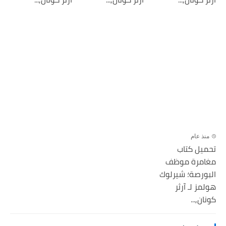
منذ عام
تحميل كتاب
مغامرة موظف
البورصة؛ شيرلوك
هولمز لـ آرثر
كونان,...