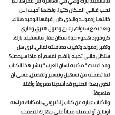
مانسفيلد بارك وهي في العاشرة من عمرها. لـم
تحـب فـانـي المـكان كثيرا، ولكنها أحبـت ابـن
خالتهـا إدمونـد والـذي كان رفيقها الوحيد هناك.
وبعد بضع سنوات، زعـزع وصول هنري وماري
كروفورد هـدوء حياة سكان عقار مانسفيلد بارك.
وتغير إدموند وتغيرت معاملته لفاني، ثرى هل
ستظل فانـي تحبـه بالقـدر نفسه، أم ماذا سيحدث؟
وقد اعتنت " مكتبة لسان العرب " بنشر هذا الكتاب
لما تضمنه من تسهيل وتيسير وتفصيل، عسى أن
نكون بهذا الصنيع قد أسدينا معروفاً وأغثنا
ملهوفاً.
والكتاب عبارة عن كتاب إلكتروني،.بامكانك قراءته
أونلاين أو تحميله مجاناً على جهازك لتصفحه