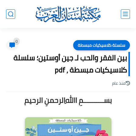
0
سلسلة كلاسيكيات مبسطة
بين الفقر والحب لـ جين أوستين؛ سلسلة
كلاسيكيات مبسطة , pdf
منذ عام
بســـــــــــمِ اﷲِالرحمنِ الرحيم