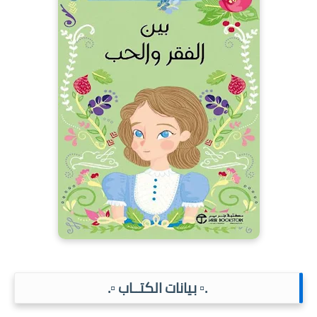
.▫️ بيانات الكتــاب ▫️.