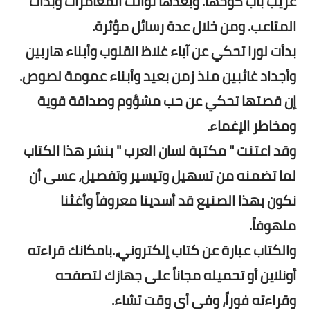
غريب باب كوخها. وبعدها توالت المغامرات وبدأت
المتاعب. ومن خلال عدة رسائل مؤثرة.
بدأت لورا تحكي عن آباء غلاظ القلوب وأبناء هاربين
وأجداد غائبين منذ زمن بعيد وأبناء عمومة لصوص.
إن قصتها تحكي عن حب مشؤوم وصداقة قوية
ومخاطر الإغماء.
وقد اعتنت " مكتبة لسان العرب " بنشر هذا الكتاب
لما تضمنه من تسهيل وتيسير وتفصيل، عسى أن
نكون بهذا الصنيع قد أسدينا معروفاً وأغثنا
ملهوفاً.
والكتاب عبارة عن كتاب إلكتروني،.بامكانك قراءته
أونلاين أو تحميله مجاناً على جهازك لتصفحه
وقراءته فوراً، وفى أى وقت تشاء.