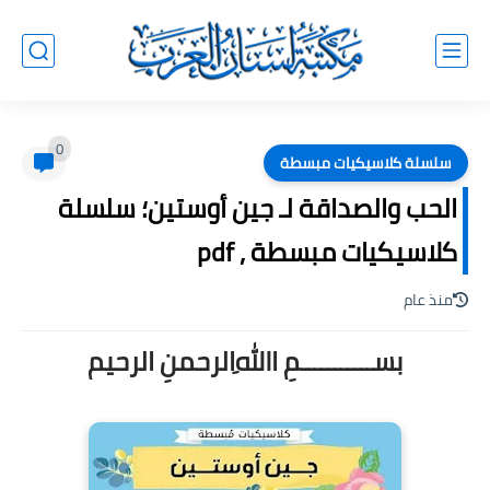
0
سلسلة كلاسيكيات مبسطة
الحب والصداقة لـ جين أوستين؛ سلسلة
كلاسيكيات مبسطة , pdf
منذ عام
بســـــــــــمِ اﷲِالرحمنِ الرحيم