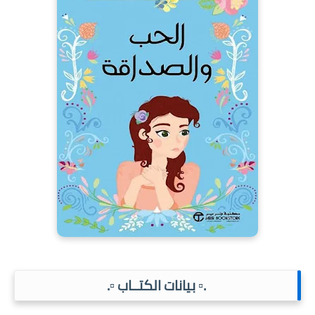
.▫️ بيانات الكتــاب ▫️.