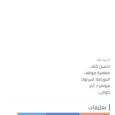
منذ عام
تحميل كتاب
مغامرة موظف
البورصة؛ شيرلوك
هولمز لـ آرثر
كونان,...
تعليقات