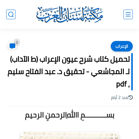
0
الإعراب
تحميل كتاب شرح عيون الإعراب (ط الآداب)
لـ المجاشعي - تحقيق د. عبد الفتاح سليم
, pdf
منذ 2 أيام
بســـــــــــمِ اﷲِالرحمنِ الرحيم