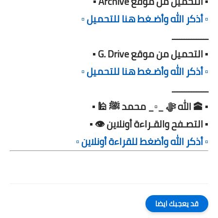
▪️ التحميل من موقع Archive ▪️
▫️ أذكر الله وأضـغط هنا للتحميل ▫️
ـــــــــــــــ
▪️ التحميل من موقع G. Drive ▪️
▫️ أذكر الله وأضـغط هنا للتحميل ▫️
ـــــــــــــــ
▪️ 🕋 الله ﷻ _▫️_ محمد ﷺ 🕌 ▪️
▪️ التصـفح والقـراءة أونلاين 👁️ ▪️
▫️ أذكر الله وأضغط للقراءة أونلاين ▫️
قد يعجبك ايضا