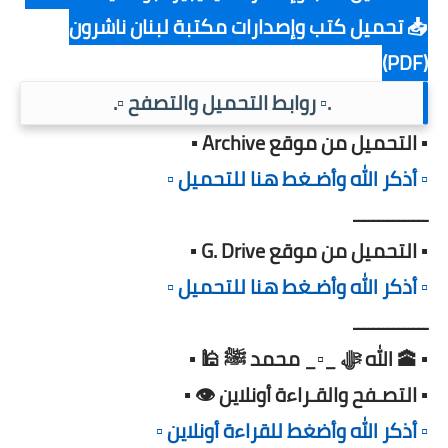
📥 تحميل كتب وإصدارات مكتبة لبنان ناشرون
(PDF)
.▫️ روابط التحميل والتصفح ▫️.
▪️ التحميل من موقع Archive ▪️
▫️ أذكر الله وأضـغط هنا للتحميل ▫️
ـــــــــــــــ
▪️ التحميل من موقع G. Drive ▪️
▫️ أذكر الله وأضـغط هنا للتحميل ▫️
ـــــــــــــــ
▪️ 🕋 الله ﷻ _▫️_ محمد ﷺ 🕌 ▪️
▪️ التصـفح والقـراءة أونلاين 👁️ ▪️
▫️ أذكر الله وأضغط للقراءة أونلاين ▫️