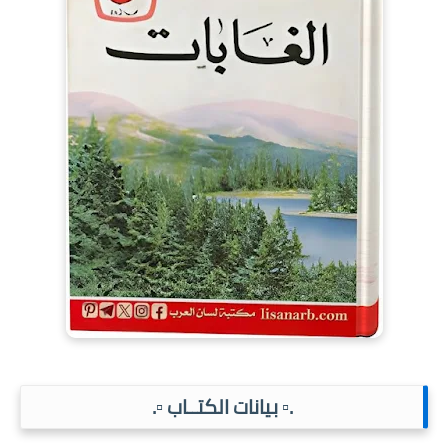
.▫️ بيانات الكتــاب ▫️.