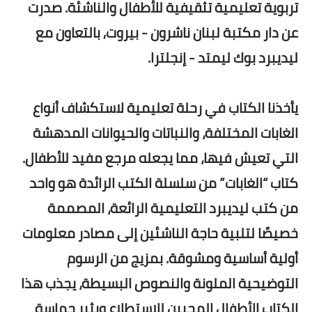
تربوية تعليمية تثقيفية للأطفال والناشئة. صدرت
عن دار مكتبة لبنان ناشرون - بيروت, بالتعاون مع
ليديبرد بوك ليمتد - إنجلترا.
يأخذنا الكتاب في رحلة تعليمية لاستكشاف أنواع
الغابات المختلفة، والنباتات والحيوانات المدهشة
التي تعيش فيها، مما يجعله مرجع مفيد للأطفال.
كتاب “الغابات” من سلسلة الكتب الرائدة هو واحد
من كتب ليديبرد التعليمية الرائعة، المصممة
خصيصًا لتلبية حاجة الناشئين إلى مصادر معلومات
أولية أساسية ومشوقة. بمزيج من الرسوم
التوضيحية الملونة والنصوص البسيطة، يجذب هذا
الكتاب الأطفال المحبين للاستطلاع ويثير حماسة