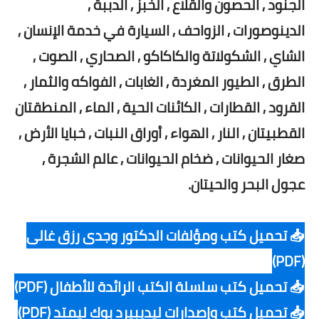
الجنود , الحصون والقلاع , الخبز , الدببة ,
الدينوصورات , الزواحف , السيارة في خدمة الإنسان ,
الشاي , الشكولاتة والكاكاكو , الصحاري , الصوت ,
الطرق , الطيور المغردة , الغابات , الفواكه والثمار ,
القرود , القطارات , الكائنات الحية , الماء , المنطقتان
القطبيتان , النار , الهواء , أوراق النبات , خبايا الأرض ,
صغار الحيوانات , ضخام الحيوانات , عالم الشجرة ,
عجول البحر والحيتان.
📥 تحميل كتب ومؤلفات الدكتور وجدى رزق غالى
(PDF)
📥 تحميل كتب سلسلة الكتب الرائدة للأطفال (PDF)
📥 تحميل كتب وإصدارات ليديبيرد بوك ليمتد (PDF)