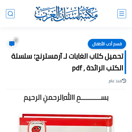
0
قسم أدب الأطفال
تحميل كتاب الغابات لـ آرمسترنج؛ سلسلة
الكتب الرائدة , pdf
منذ عام
بســـــــــــمِ اﷲِالرحمنِ الرحيم