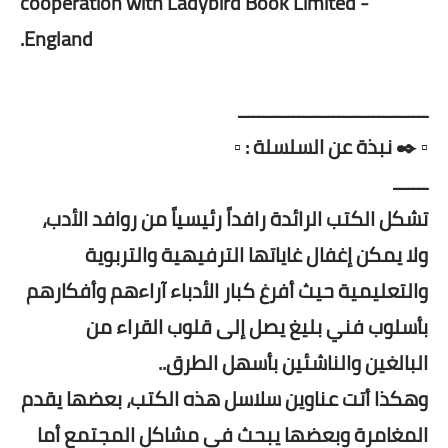
cooperation with Ladybird Book Limited -
England.
ــــــــــــــــــــــــــــــــــــــ
▫️ ✒️ نبذة عن السلسلة : ▫️
ـــــــ
تشكل الكتب الرائدة رافداً رئيسياً من روافد الأدب،
ولا يمكن إغفال غاياتها الترفيهية والتربوية
والتعليمية حيث أفرغ كبار الأدباء آراءهم وأفكارهم
بأسلوب فني بليغ يصل إلى قلوب القراء من
البالغين والناشئين بأسهل الطرق..
وهكذا أتت عناوين سلاسل هذه الكتب، بعضها يقدم
المغامرة وبعضها يبحث في مشاكل المجتمع أما