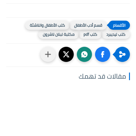
قسم أدب الأطفال
كتب الأطفال والناشئة
كتب ليديبرد
كتب pdf
مكتبة لبنان ناشرون
مقالات قد تهمك