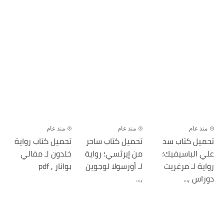
منذ عام
منذ عام
منذ عام
تحميل كتاب سد
تحميل كتاب ساحر
تحميل كتاب رواية
علي الباسيفيك؛
من إيرثسي؛ رواية
خلدون لـ مفالي
رواية لـ مرغريت
لـ أورسولا لوجوين
بوانار , pdf
دوراس ,...
,...