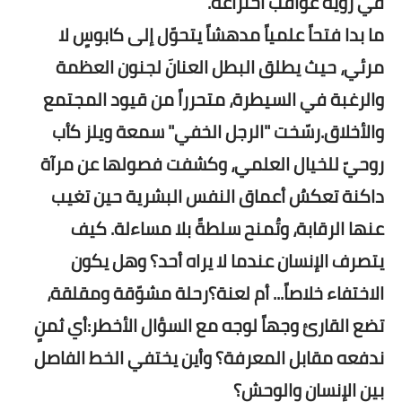
في رؤية عواقب اختراعه.
ما بدا فتحاً علمياً مدهشاً يتحوّل إلى كابوسٍ لا
مرئي، حيث يطلق البطل العنانَ لجنون العظمة
والرغبة في السيطرة، متحرراً من قيود المجتمع
والأخلاق.رسّخت "الرجل الخفي" سمعة ويلز كأب
روحيّ للخيال العلمي، وكشفت فصولها عن مرآة
داكنة تعكسُ أعماق النفس البشرية حين تغيب
عنها الرقابة، وتُمنح سلطةً بلا مساءلة. كيف
يتصرف الإنسان عندما لا يراه أحد؟ وهل يكون
الاختفاء خلاصاً... أم لعنة؟رحلة مشوّقة ومقلقة،
تضع القارئ وجهاً لوجه مع السؤال الأخطر:أي ثمنٍ
ندفعه مقابل المعرفة؟ وأين يختفي الخط الفاصل
بين الإنسان والوحش؟