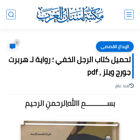
0
الإبداع القصصى
تحميل كتاب الرجل الخفي ؛ رواية لـ هربرت
جورج ويلز , pdf
منذ عام
بســـــــــــمِ اﷲِالرحمنِ الرحيم