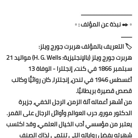
ـــــــــــــــــــــــــــــــــ
▫️ ✒️ نبذة عن المؤلف : ▫️
ـــــــ
🏷️ التعريف بالمؤلف هربرت جورج ويلز:
هربرت جورج ويلز (بالإنجليزية: H. G. Wells)‏ مواليد 21
سبتمبر 1866 في كنت، إنجلترا - الوفاة 13
أغسطس 1946 في لندن، إنجلترا، كان روائيًّا وكاتب
قصص قصيرة بريطانيَّا.
من أشهر أعماله آلة الزمن، الرجل الخفي، جزيرة
الدكتور مورو، حرب العوالم وأوائل الرجال على القمر.
يعتبر من مؤسسي أدب الخيال العلمي، وقد اكتسب
شهرته بفضل رواياته التي تنتمي لذاك الصنف