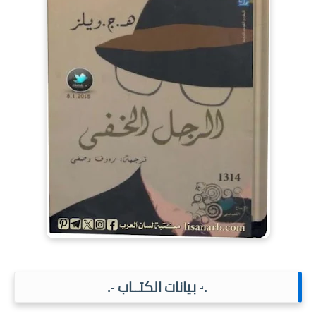
.▫️ بيانات الكتــاب ▫️.