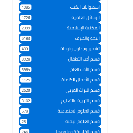
اسطوانات الكتب
1085
الرسائل العلمية
1726
المكتبة الإسلامية
2399
النحو والصرف
5183
تشجير وجداول ولوحات
433
قسم أدب الأطفال
3028
قسم الأدب العام
3984
قسم الأعمال الكاملة
1125
قسم التراث العربى
2629
قسم التربية والتعليم
3102
قسم العلوم الاجتماعية
578
قسم العلوم البحتة
23
قسم الفلسفة وعلومها
746