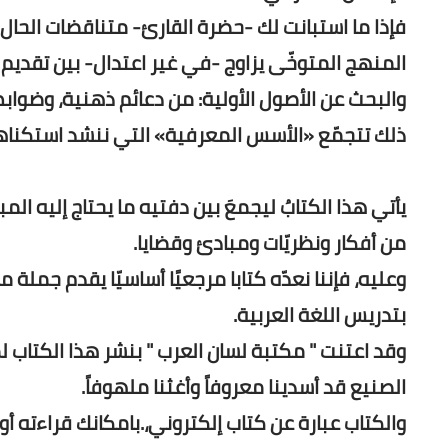
فإذا ما استبانت لك -حضرة القارئ- متناقضات الحال ا
المنهج المتوخّى يزاوج -في غير اعتدال- بين تقديم
والبحث عن الأصول الأولية: من دعائم ذهنية، وضوا
ذلك تتجمّع «الأسس المعرفية» التي ننشد استكناه
يأتي هذا الكتابُ ليجمعَ بين دفتيه ما يحتاج إليه ا
من أفكار ونظريّات ومبادئ وقضايا.
وعليه، فإننا نعدّه كتابا مرجعيًا أساسيّا يقدم جملة م
بتدريس اللغة العربية.
وقد اعتنت " مكتبة لسان العرب " بنشر هذا الكتاب
الصنيع قد أسدينا معروفاً وأغثنا ملهوفاً.
والكتاب عبارة عن كتاب إلكتروني،.بامكانك قراءته أو