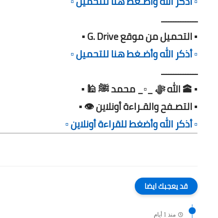
▫️ أذكر الله وأضـغط هنا للتحميل ▫️
ـــــــــــــــ
▪️ التحميل من موقع G. Drive ▪️
▫️ أذكر الله وأضـغط هنا للتحميل ▫️
ـــــــــــــــ
▪️ 🕋 الله ﷻ _▫️_ محمد ﷺ 🕌 ▪️
▪️ التصـفح والقـراءة أونلاين 👁️ ▪️
▫️ أذكر الله وأضغط للقراءة أونلاين ▫️
قد يعجبك ايضا
منذ 1 أيام