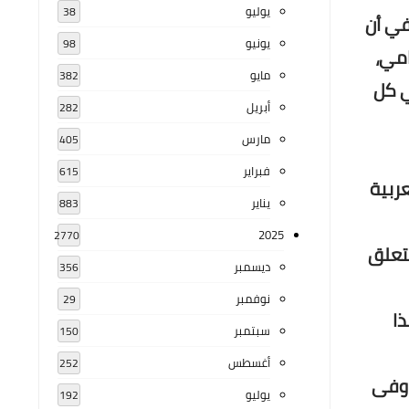
يوليو
38
في أن
يونيو
98
امي،
مايو
382
ي كل
أبريل
282
مارس
405
فبراير
615
عربية
يناير
883
2025
2770
تتعلق
ديسمبر
356
نوفمبر
29
ذا
سبتمبر
150
أغسطس
252
 وفى
يوليو
192