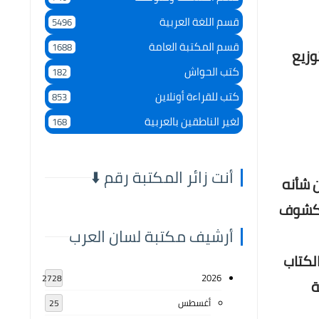
قسم اللغة العربية
5496
قسم المكتبة العامة
1688
وزيع
كتب الحواش
182
كتب للقراءة أونلاين
853
لغير الناطقين بالعربية
168
أنت زائر المكتبة رقم ⬇️
 شأنه
 وكشوف
أرشيف مكتبة لسان العرب
لكتاب
2026
2728
ة
أغسطس
25