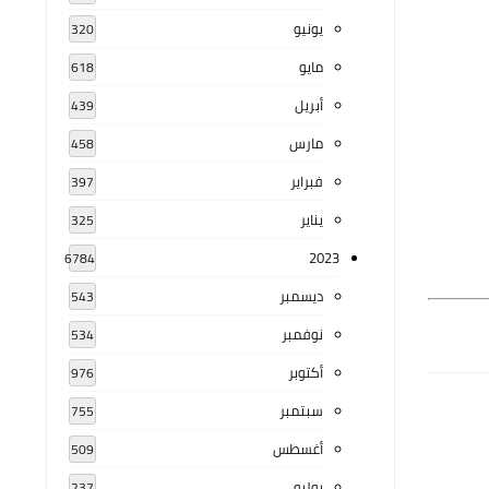
يونيو
320
مايو
618
أبريل
439
مارس
458
فبراير
397
يناير
325
2023
6784
ديسمبر
543
نوفمبر
534
أكتوبر
976
سبتمبر
755
أغسطس
509
يوليو
237