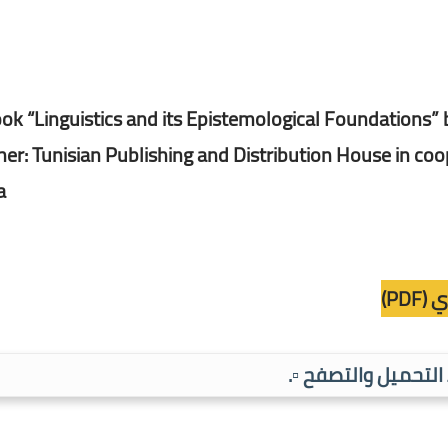
ok “Linguistics and its Epistemological Foundations”
her: Tunisian Publishing and Distribution House in co
.
PD)
ط التحميل والتصفح ▫️.