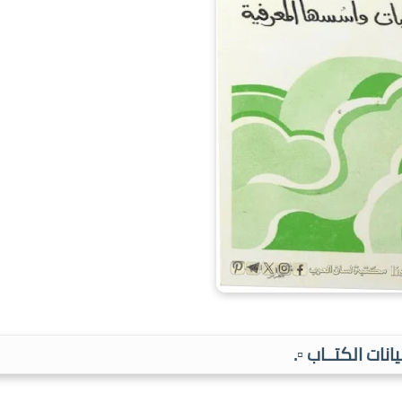
بيانات الكتــاب ▫️.