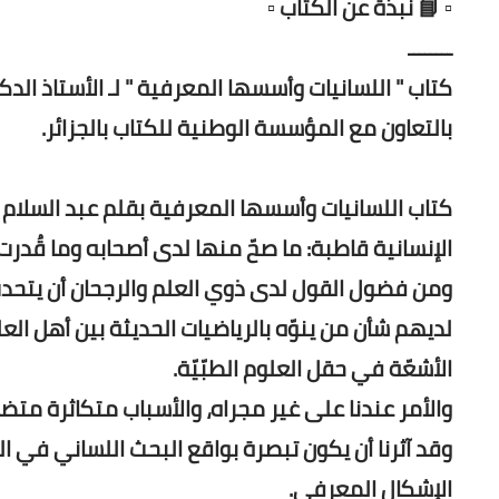
▫️ 📘 نبذة عن الكتاب ▫️
ــــــــ
كتاب " اللسانيات وأسسها المعرفية " لـ الأستاذ الدكت
بالتعاون مع المؤسسة الوطنية للكتاب بالجزائر.
كتاب اللسانيات وأسسها المعرفية بقلم عبد السلام ا
الإنسانية قاطبة: ما صحّ منها لدى أصحابه وما قُدرت 
ومن فضول القول لدى ذوي العلم والرجحان أن يتحدث 
لديهم شأن من ينوّه بالرياضيات الحديثة بين أهل ا
الأشعّة في حقل العلوم الطبّيّة.
والأمر عندنا على غير مجراه، والأسباب متكاثرة مت
وقد آثرنا أن يكون تبصرة بواقع البحث اللساني في 
الإشكال المعرفي.