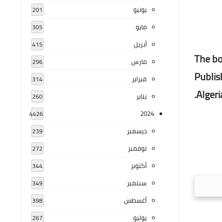
يونيو
201
مايو
305
أبريل
415
The bo
مارس
296
Publis
فبراير
314
Algeria
يناير
260
2024
4426
ديسمبر
239
نوفمبر
272
أكتوبر
344
سبتمبر
349
أغسطس
398
يوليو
267