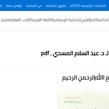
المكتبات الرئيسية 2025م
حقوق الملكية
عن المكتبة
تواصل معنا
إض
لمكتبة
المؤلفين
المكتبة الإسلامية
اللغة العربية
الأدب العام
التعليم 
. عبد السلام المسدي , pdf
ــمِ اﷲِالرحمنِ الرحيم