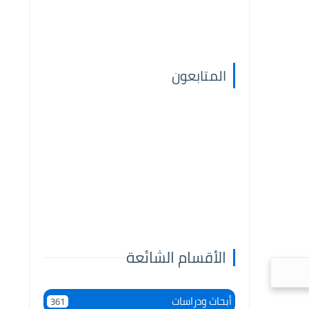
المتابعون
الأقسام الشائعة
أبحاث ودراسات
361