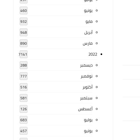
يونيو
460
مايو
932
أبريل
948
مارس
890
2022
7141
ديسمبر
288
نوفمبر
777
أكتوبر
516
سبتمبر
581
أغسطس
126
يوليو
683
يونيو
457