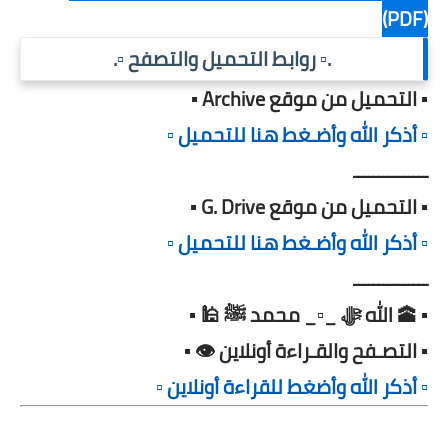
(PDF)
.▫️ روابط التحميل والتصفح ▫️.
▪️ التحميل من موقع Archive ▪️
▫️ أذكر الله وأضـغط هنا للتحميل ▫️
ـــــــــــــــ
▪️ التحميل من موقع G. Drive ▪️
▫️ أذكر الله وأضـغط هنا للتحميل ▫️
ـــــــــــــــ
▪️ 🕋 الله ﷻ _▫️_ محمد ﷺ 🕌 ▪️
▪️ التصـفح والقـراءة أونلاين 👁️ ▪️
▫️ أذكر الله وأضغط للقراءة أونلاين ▫️