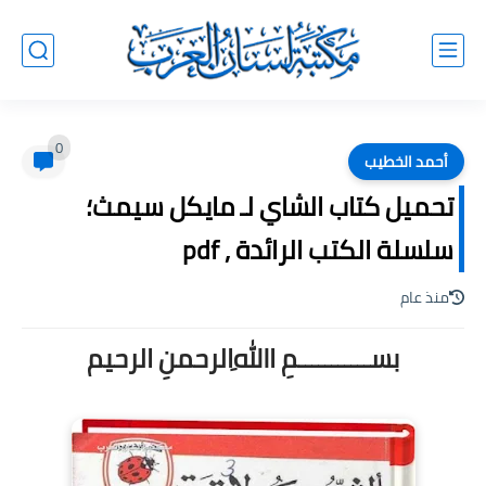
0
أحمد الخطيب
تحميل كتاب الشاي لـ مايكل سيمث؛
سلسلة الكتب الرائدة , pdf
منذ عام
بســـــــــــمِ اﷲِالرحمنِ الرحيم