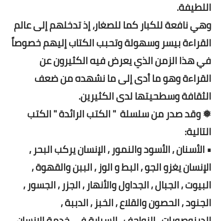
اللطيفة.
وهي نافعة للكبار كما للصغار، إذ تدخلهم إلى عالم
القراءة بيسر وسهولة وتحبب الكتاب إليهم خصوصاً
في هذا الزمن الذي يعرض فيه الكثيرون عن
القراءة وهو ما أدى إلى ما نشهده من ضعف
الثقافة وسطحيتها لدى الكثيرين.
❅ وقد صدر من سلسلة " الكتب الرائدة " الكتب
التالية:
• الأسنان , الأسود والنمور , الإنسان يركب البحر ,
الإنسان يغزو الجو , البط و الوز , الببن والقهوة ,
البيوت , الجبال , الجداول والأنهار , الجزر , الجسور ,
الجنود , الحصون والقلاع , الخبز , الدببة ,
الدينوصورات , الزواحف , السيارة في خدمة الإنسان ,