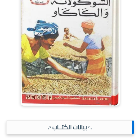
.▫️ بيانات الكتــاب ▫️.