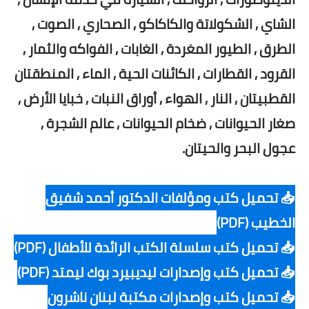
الشاي , الشكولاتة والكاكاكو , الصحاري , الصوت ,
الطرق , الطيور المغردة , الغابات , الفواكه والثمار ,
القرود , القطارات , الكائنات الحية , الماء , المنطقتان
القطبيتان , النار , الهواء , أوراق النبات , خبايا الأرض ,
صغار الحيوانات , ضخام الحيوانات , عالم الشجرة ,
عجول البحر والحيتان.
📥 تحميل كتب ومؤلفات الدكتور أحمد شفيق
الخطيب (PDF)
📥 تحميل كتب سلسلة الكتب الرائدة للأطفال (PDF)
📥 تحميل كتب وإصدارات ليديبيرد بوك ليمتد (PDF)
📥 تحميل كتب وإصدارات مكتبة لبنان ناشرون