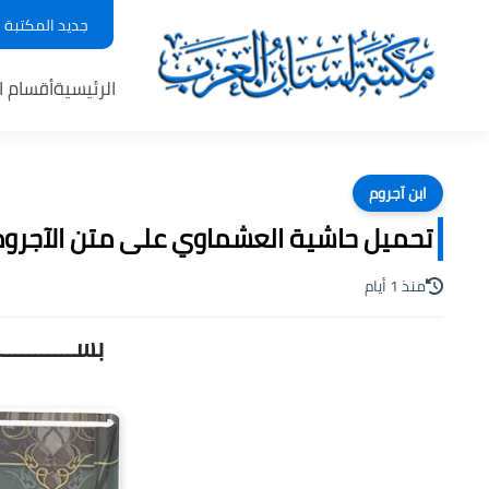
جديد المكتبة
الرئيسية
أقسام ا
ابن آجروم
تحميل حاشية العشماوي على متن الآجرومية 
منذ 1 أيام
بســـــــــ