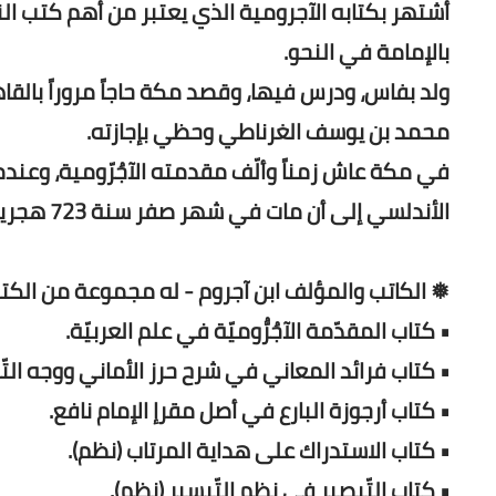
أشتهر بكتابه الآجرومية الذي يعتبر من أهم كتب ال
بالإمامة في النحو.
ولد بفاس، ودرس فيها، وقصد مكة حاجاً مروراً بال
محمد بن يوسف الغرناطي وحظي بإجازته.
في مكة عاش زمناً وألّف مقدمته الآجُرّومية، وعندم
الأندلسي إلى أن مات في شهر صفر سنة 723 هجرية.
❅ الكاتب والمؤلف ابن آجروم - له مجموعة من الكتب
• كتاب المقدّمة الآجُرُّوميّة في علم العربيّة.
• كتاب فرائد المعاني في شرح حرز الأماني ووجه التّ
• كتاب أرجوزة البارع في أصل مقرإ الإمام نافع.
• كتاب الاستدراك على هداية المرتاب (نظم).
• كتاب التّبصير في نظم التّيسير (نظم).