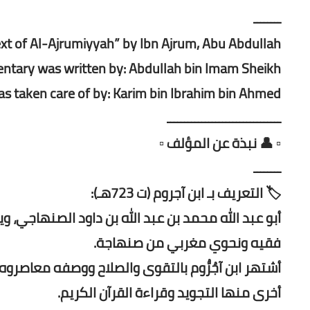
ــــــــ
t of Al-Ajrumiyyah” by Ibn Ajrum, Abu Abdullah
tary was written by: Abdullah bin Imam Sheikh
as taken care of by: Karim bin Ibrahim bin Ahmed.
ـــــــــــــــــــــــــــــــــ
▫️ 👤 نبذة عن المؤلف ▫️
ــــــــ
🏷️ التعريف بـ ابن آجروم (ت 723هـ):
فقيه ونحوي مغربي من صنهاجة.
أشتهر ابن آجُرُّوم بالتقوى والصلاح ووصفه معاصروه بأن
أخرى منها التجويد وقراءة القرآن الكريم.