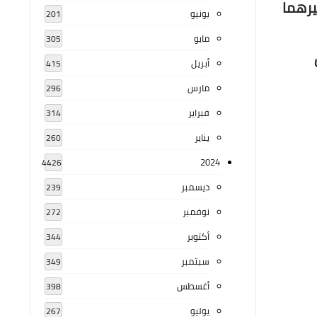
يرهما
يونيو
201
مايو
305
أبريل
415
مارس
296
فبراير
314
يناير
260
2024
4426
ديسمبر
239
نوفمبر
272
أكتوبر
344
سبتمبر
349
أغسطس
398
يوليو
267