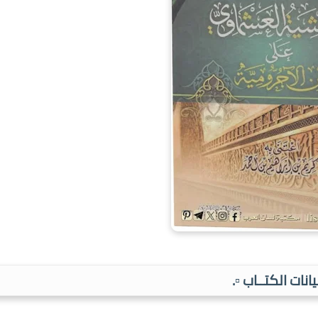
بيانات الكتــاب ▫️.