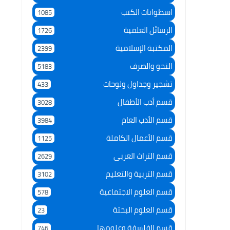
اسطوانات الكتب
1085
الرسائل العلمية
1726
المكتبة الإسلامية
2399
النحو والصرف
5183
تشجير وجداول ولوحات
433
قسم أدب الأطفال
3028
قسم الأدب العام
3984
قسم الأعمال الكاملة
1125
قسم التراث العربى
2629
قسم التربية والتعليم
3102
قسم العلوم الاجتماعية
578
قسم العلوم البحتة
23
قسم الفلسفة وعلومها
746