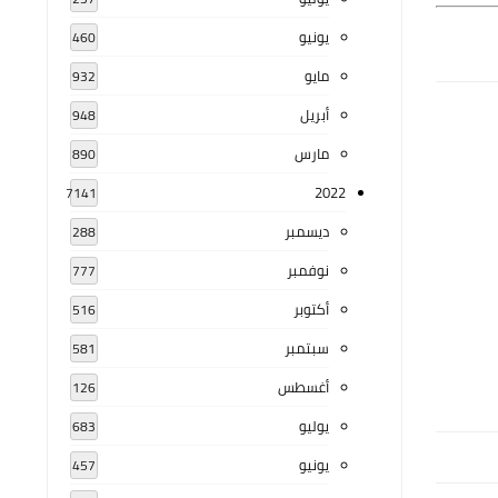
يونيو
460
مايو
932
أبريل
948
مارس
890
2022
7141
ديسمبر
288
نوفمبر
777
أكتوبر
516
سبتمبر
581
أغسطس
126
يوليو
683
يونيو
457