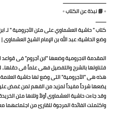
ـــــــــــــــــــــــــــــــــ
▫️ 📘 نبذة عن الكتاب ▫️
ــــــــ
وضع الحاشية: عبد الله بن الإمام الشيخ العشماوى | ا
المقدمة الاجرومية وضعها "ابن آجروم" فى قواعد الل
فتناولها بالشرح والتفصيل فهى علماً فى حقلها.. ل
هذه هى "الآجرومية" التى وضع لها حاشية العلامة ال
يضعها شرحاً مفيداً لمزيد من الفهم لمن غمض عليه
وقد جاءت حاشية العشماوى أولاً وتلاها متن الخر
واكتملت الفائدة المرجوة للقارئ من اجتماعهما معاً