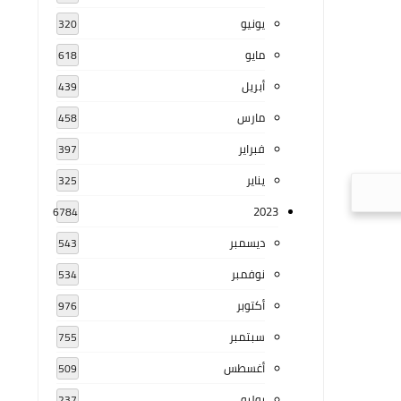
يونيو
320
مايو
618
أبريل
439
مارس
458
فبراير
397
يناير
325
2023
6784
ديسمبر
543
نوفمبر
534
أكتوبر
976
سبتمبر
755
أغسطس
509
يوليو
237