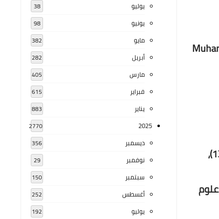
يوليو
38
يونيو
98
مايو
382
Muhamm
أبريل
282
مارس
405
فبراير
615
يناير
883
2025
2770
ديسمبر
356
أبو عبد الله محمد بن عبد الله بن داود الصنهاجي، ويعرف بابن آجُرُّوم (ولد 672 هـ / 1273 - توفي 723 هـ /1323)،
نوفمبر
29
سبتمبر
150
 علوم
أغسطس
252
يوليو
192