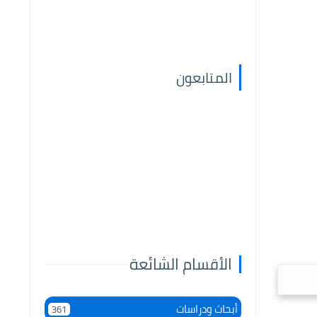
المتابعون
الأقسام الشائعة
أبحاث ودراسات
361