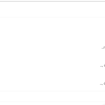
...
...