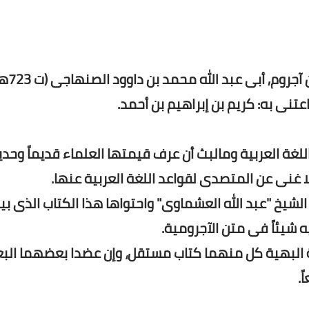
كتاب " حاشية العشماوي على متن الآجروم
عتنى به: كريم بن إبراهيم بن أحمد.
غة العربية ومالبث أن عرف قيمتها العلماء قديماً وحديثا
ا غنى عن المتصدى لقواعد اللغة العربية عنها.
شيخ "عبد الله العشماوى" واحتواها هذا الكتاب الذى بين 
 شيئاً فى متن الآجرومية.
يدة البهية كل منهما كتاب مستقل، وإن عضدا بعضهما ال
.