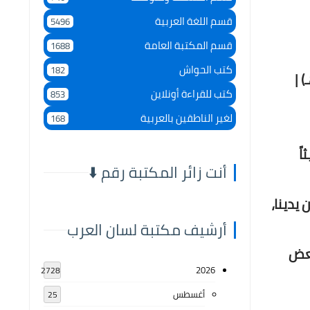
قسم اللغة العربية
5496
قسم المكتبة العامة
1688
كتب الحواش
182
ية " لـ ابن آجروم, أبى عبد الله محمد بن داوود الصنهاجى (ت 723هـ) |
كتب للقراءة أونلاين
853
لغير الناطقين بالعربية
168
ً
أنت زائر المكتبة رقم ⬇️
يدينا،
أرشيف مكتبة لسان العرب
بعض
2026
2728
أغسطس
25