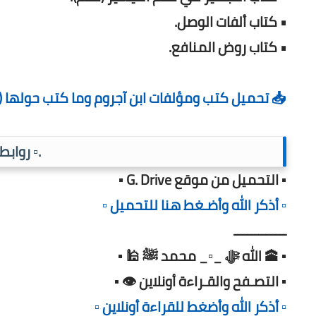
• كتاب ألفات الوصل.
• كتاب روض المنافع.
📥 تحميل كتب ومؤلفات ابن آجروم وما كتب حولها (PDF)
.▫️ رواب
▪️ التحميل من موقع G. Drive ▪️
▫️ أذكر الله وأضـغط هنا للتحميل ▫️
ـــــــــــــــ
▪️ 🕋 الله ﷻ _▫️_ محمد ﷺ 🕌 ▪️
▪️ التصـفح والقـراءة أونلاين 👁️ ▪️
▫️ أذكر الله وأضغط للقراءة أونلاين ▫️