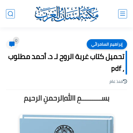
0
إبراهيم السامرائي
تحميل كتاب غربة الروح لـ د. أحمد مطلوب
, pdf
منذ عام
بســـــــــــمِ اﷲِالرحمنِ الرحيم