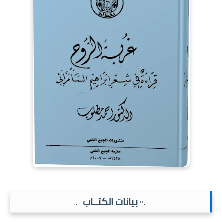
.▫️ بيانات الكتــاب ▫️.