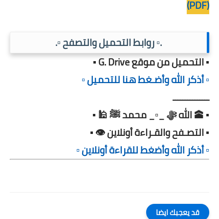
(PDF)
.▫️ روابط التحميل والتصفح ▫️.
▪️ التحميل من موقع G. Drive ▪️
▫️ أذكر الله وأضـغط هنا للتحميل ▫️
ـــــــــــــــ
▪️ 🕋 الله ﷻ _▫️_ محمد ﷺ 🕌 ▪️
▪️ التصـفح والقـراءة أونلاين 👁️ ▪️
▫️ أذكر الله وأضغط للقراءة أونلاين ▫️
قد يعجبك ايضا