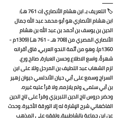
ــــــــ
🏷️ التعريف بـ ابن هشام الأنصاري (ت 761 هـ):
ابن هشام الأنصاري هو أبو محمد عبد الله جمال
الدين بن يوسف بن أحمد بن عبد الله بن هشام
الأنصاري المصري من (708 هـ - 761 هـ) (1309م -
1360م). وهو من أئمة النحو العربي، فاق أقرانه
شهرةً. واسع الاطلاع وحسن العبارة، صالح ورع.
لزم الشهاب عبد اللطيف بن المرحل وتلا على ابن
السراج وسمع على أبي حيان الأندلسي ديوان زهير
بن أبي سلمى، ولم يلازمه، ولا قرأ عليه غيره.
وحضر دروس تاج الدين التبريزي وقرأ على تاج الدين
الفاكهاني شرح الإشارة له إلا الورقة الأخيرة. وحدث
عن ابن جماعة بالشاطبية، وتفقه على المذهب