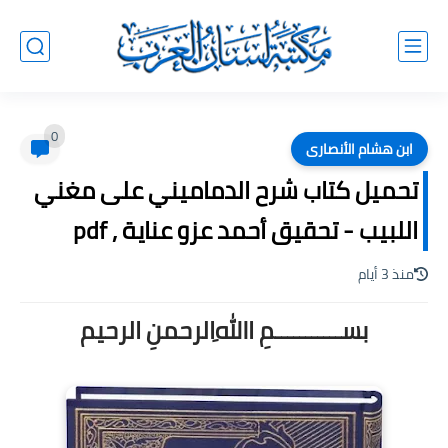
0
ابن هشام الأنصارى
تحميل كتاب شرح الدماميني على مغني
اللبيب - تحقيق أحمد عزو عناية , pdf
منذ 3 أيام
بســـــــــــمِ اﷲِالرحمنِ الرحيم