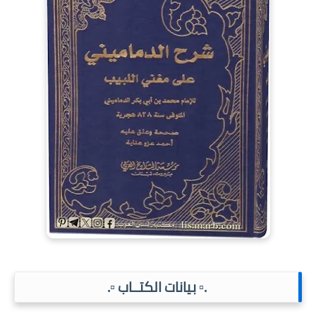
.▫️ بيانات الكتــاب ▫️.