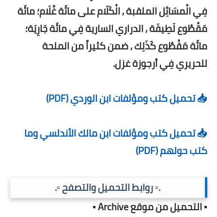
فِي الْمسَائِل الملقبة , الْكَلَام على مائَة غُلَام؛ مائَة
مَقْطُوع لَطِيفَة , الدراري السارية فِي مائَة جَارِيَة؛
مائَة مَقْطُوع كَذَلِك , ضمن كثيراً من الملحة
للحريري فِي أرجوزة غزل.
📥 تحميل كتب ومؤلفات ابن الوردي (PDF)
📥 تحميل كتب ومؤلفات ابن مالك الأندلسي وما
كتب حولهم (PDF)
.▫️ روابط التحميل والتصفح ▫️.
▪️ التحميل من موقع Archive ▪️