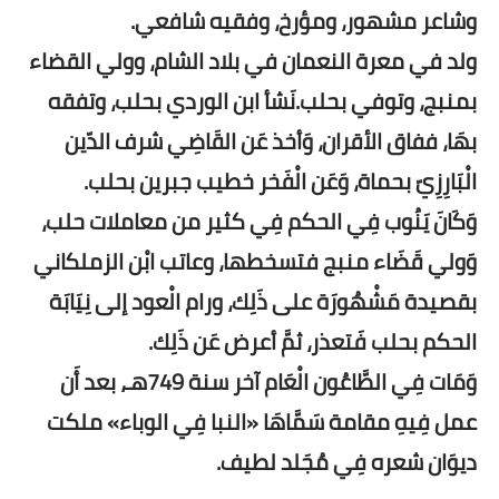
وشاعر مشهور، ومؤرخ، وفقيه شافعي.
ولد في معرة النعمان في بلاد الشام، وولي القضاء
بمنبج، وتوفي بحلب.نَشأ ابن الوردي بحلب، وتفقه
بهَا، ففاق الأقران، وَأخذ عَن القَاضِي شرف الدّين
الْبَارِزِيّ بحماة، وَعَن الْفَخر خطيب جبرين بحلب.
وَكَانَ يَنُوب فِي الحكم فِي كثير من معاملات حلب،
وَولي قَضَاء منبج فتسخطها، وعاتب ابْن الزملكاني
بقصيدة مَشْهُورَة على ذَلِك، ورام الْعود إلى نِيَابَة
الحكم بحلب فَتعذر، ثمَّ أعرض عَن ذَلِك.
وَمَات فِي الطَّاعُون الْعَام آخر سنة 749هـ، بعد أَن
عمل فِيهِ مقامة سَمَّاهَا «النبا فِي الوباء» ملكت
ديوَان شعره فِي مُجَلد لطيف.