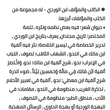
❅ الكاتب والمؤلف ابن الوردي - له مجموعة من
الكتب والمؤلفات أبرزها:
• ديوان شعر؛ فيه بعض نظمه ونثره , تتمة
المختصر؛ تاريخ، مجلدان، يعرف بتاريخ ابن الوردي ,
تحرير الخصاصة في تيسير الخلاصة؛ نثر فيه ألفية
ابن مالك في النحو , الشهاب الثاقب؛ تصوف , اللباب
في الإعراب؛ نحو , شرح ألفية ابن مالك؛ نحو. وَاخْتصرَ
ألفية ابْن مَالك فِي مائَة وَخمسين بَيْتاً , ضوء الدرة
شرح ألفية ابن معطي؛ نحو , ألفية في تعبير الأحلام
, تذكرة الغريب؛ منظومة في النحو , مقامات؛ في
الأدب , منطق الطير؛ منظومة في التصوف ,
البهجة الوردية أو بهجة الحاوي , الرسائل المهذبة