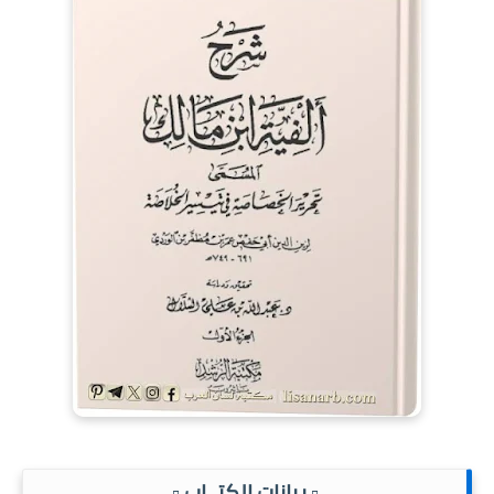
.▫️ بيانات الكتــاب ▫️.