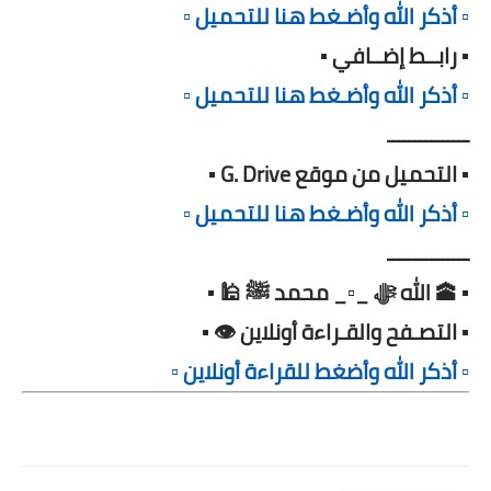
▫️ أذكر الله وأضـغط هنا للتحميل ▫️
▪️ رابــط إضــافي ▪️
▫️ أذكر الله وأضـغط هنا للتحميل ▫️
ـــــــــــــــ
▪️ التحميل من موقع G. Drive ▪️
▫️ أذكر الله وأضـغط هنا للتحميل ▫️
ـــــــــــــــ
▪️ 🕋 الله ﷻ _▫️_ محمد ﷺ 🕌 ▪️
▪️ التصـفح والقـراءة أونلاين 👁️ ▪️
▫️ أذكر الله وأضغط للقراءة أونلاين ▫️