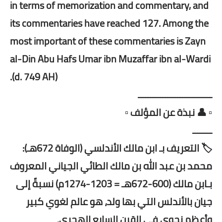
in terms of memorization and commentary, and
its commentaries have reached 127. Among the
most important of these commentaries is Zayn
al-Din Abu Hafs Umar ibn Muzaffar ibn al-Wardi
(d. 749 AH).
ــــــــــــــــــــــــــــــ
▫️ 👤 نبذة عن المؤلف ▫️
ــــــــ
🏷️ التعريف بـ ابن مالك الأندلسي (الوفاة 672هـ):
محمد بن عبد الله بن مالك الطائي الجياني المعروف
بـابن مالك (600-672هـ = 1203-1274م) نسبةً إلى
جيان بالأندلس التي بها ولد، هو عالم لغوي كبير
وأعظم نحوي في القرن السابع الهجري.