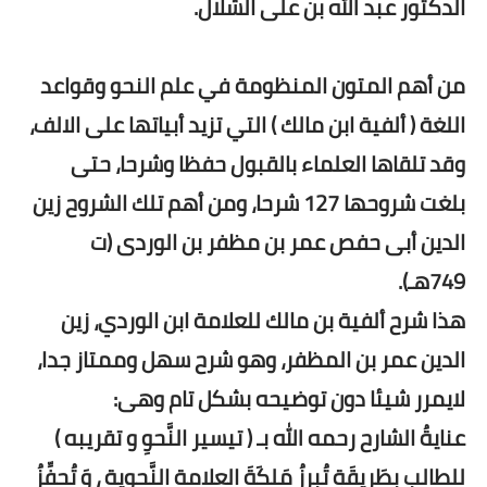
الدكتور عبد الله بن على الشلال.
من أهم المتون المنظومة في علم النحو وقواعد
اللغة ( ألفية ابن مالك ) التي تزيد أبياتها على الالف،
وقد تلقاها العلماء بالقبول حفظا وشرحا، حتى
بلغت شروحها 127 شرحا، ومن أهم تلك الشروح زين
الدين أبى حفص عمر بن مظفر بن الوردى (ت
749هـ).
هذا شرح ألفية بن مالك للعلامة ابن الوردي، زين
الدين عمر بن المظفر، وهو شرح سهل وممتاز جدا،
لايمرر شيئا دون توضيحه بشكل تام وهى:
عنايةُ الشارح رحمه الله بـ ( تيسير النَّحوِ و تقريبه )
للطالب بِطَرِيقَةٍ تُبرزُ مَلكَةَ العلامة النَّحوية ، وَ تُحفِّزُ