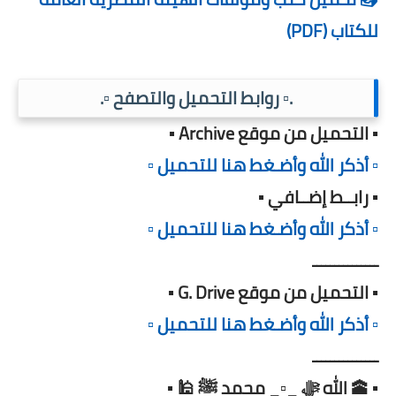
للكتاب (PDF)
.▫️ روابط التحميل والتصفح ▫️.
▪️ التحميل من موقع Archive ▪️
▫️ أذكر الله وأضـغط هنا للتحميل ▫️
▪️ رابــط إضــافي ▪️
▫️ أذكر الله وأضـغط هنا للتحميل ▫️
ـــــــــــــــ
▪️ التحميل من موقع G. Drive ▪️
▫️ أذكر الله وأضـغط هنا للتحميل ▫️
ـــــــــــــــ
▪️ 🕋 الله ﷻ _▫️_ محمد ﷺ 🕌 ▪️