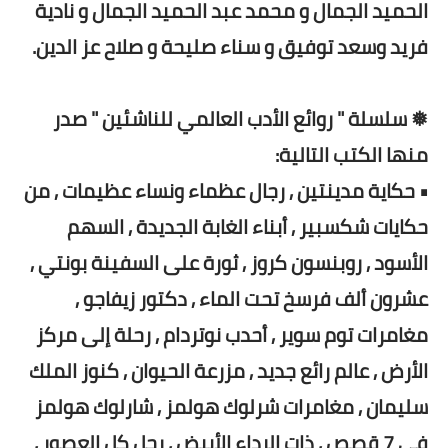
الحميد الجمال و محمد عبد الحميد الجمال و نادية
فريد وسعد توفيق و سناء صليحة و صلاح عز الدين.
❅ سلسلة " روائع الأدب العالمي للناشئين " صدر
منها الكتب التالية:
• حكاية مدينتين , رجال عظماء ونساء عظيمات , من
حكايات شكسبير , أبناء الغابة الجديدة , السهم
الأسود , روبنسون كروز , ثورة على السفينة بونتي ,
عشرون ألف فرسخ تحت الماء , دكتور زيفاجو ,
مغامرات توم سوير , أحدب نوتردام , رحلة إلى مركز
الأرض , عالم رائع جديد , مزرعة الحيوان , كنوز الملك
سليمان , مغامرات شرلوك هولمز , شارلوك هولمز
في 7 قصص , ذات الرداء الأبيض , رجل كل العصور ,