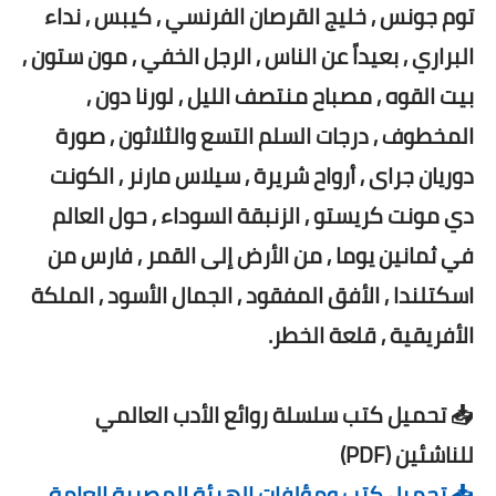
توم جونس , خليج القرصان الفرنسي , كيبس , نداء
البراري , بعيداً عن الناس , الرجل الخفي , مون ستون ,
بيت القوه , مصباح منتصف الليل , لورنا دون ,
المخطوف , درجات السلم التسع والثلاثون , صورة
دوريان جراى , أرواح شريرة , سيلاس مارنر , الكونت
دي مونت كريستو , الزنبقة السوداء , حول العالم
في ثمانين يوما , من الأرض إلى القمر , فارس من
اسكتلندا , الأفق المفقود , الجمال الأسود , الملكة
الأفريقية , قلعة الخطر.
📥 تحميل كتب سلسلة روائع الأدب العالمي
للناشئين (PDF)
📥 تحميل كتب ومؤلفات الهيئة المصرية العامة