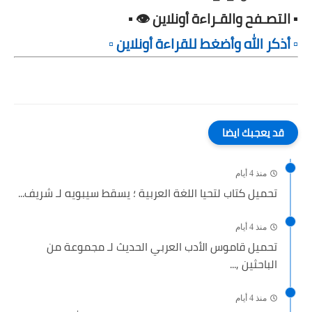
▪️ التصـفح والقـراءة أونلاين 👁️ ▪️
▫️ أذكر الله وأضغط للقراءة أونلاين ▫️
قد يعجبك ايضا
منذ 4 أيام
تحميل كتاب لتحيا اللغة العربية ؛ يسقط سيبويه لـ شريف...
منذ 4 أيام
تحميل قاموس الأدب العربي الحديث لـ مجموعة من
الباحثين ,...
منذ 4 أيام