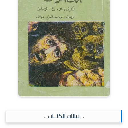
.▫️ بيانات الكتــاب ▫️.