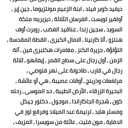
ديفيد كوبر فيلد , ابنة الزعيم مونتزيوما , جين إير ,
أولفير تويست , الفرسان الثلاثة , ديزيريه؛ ملكة
السويد , سجين زندا , عناقيد الغضب , روبرت أوف
هنتزو , أنا كارنينا , الامال الكبرى , القطة المقدسة ,
اللؤلؤة , جزيرة الكنز , مغامرات هكلبرى فين , آلة
الزمن , أول رجال على سطح القمر , إيفانهو , ثلاثة
رجال في قارب , طاحونة على نهر فلوصي ,
مرتفعات وذرينج , أوقات عصيبة , هي أو عائشة ,
البحيرة الزرقاء , الأرض الطيبة , حد الموسى , رحله
كون , شجرة الجاكاراندا , موجول , دكتور جيكل
ومستر هايد , ترنيمة عبد الميلاد وفرقع لوز في
الدفاية , مون فليت , عائلة من سويسرا , المزيف ,