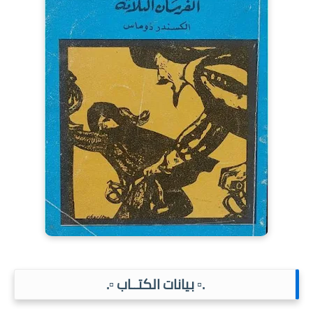
.▫️ بيانات الكتــاب ▫️.