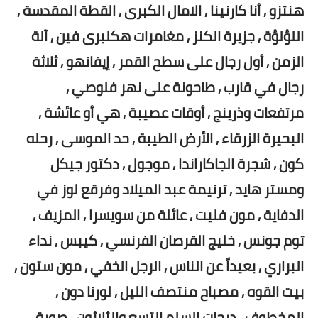
هنتزو , أنا كارنينا , الامال الكبرى , القطة المقدسة ,
اللؤلؤة , جزيرة الكنز , مغامرات هكلبرى فين , آلة
الزمن , أول رجال على سطح القمر , إيفانهو , ثلاثة
رجال في قارب , طاحونة على نهر فلوصي ,
مرتفعات وذرينج , أوقات عصيبة , هي أو عائشة ,
البحيرة الزرقاء , الأرض الطيبة , حد الموسى , رحله
كون , شجرة الجاكاراندا , موجول , دكتور جيكل
ومستر هايد , ترنيمة عبد الميلاد وفرقع لوز في
الدفاية , مون فليت , عائلة من سويسرا , المزيف ,
توم جونس , خليج القرصان الفرنسي , كيبس , نداء
البراري , بعيداً عن الناس , الرجل الخفي , مون ستون ,
بيت القوه , مصباح منتصف الليل , لورنا دون ,
المخطوف , درجات السلم التسع والثلاثون , صورة