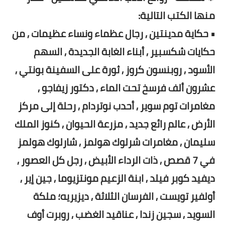
منها الكتب التالية:
• حكاية مدينتين , رجال عظماء ونساء عظيمات , من
حكايات شكسبير , أبناء الغابة الجديدة , السهم
الأسود , روبنسون كروز , ثورة على السفينة بونتي ,
عشرون ألف فرسخ تحت الماء , دكتور زيفاجو ,
مغامرات توم سوير , أحدب نوتردام , رحلة إلى مركز
الأرض , عالم رائع جديد , مزرعة الحيوان , كنوز الملك
سليمان , مغامرات شرلوك هولمز , شارلوك هولمز
في 7 قصص , ذات الرداء الأبيض , رجل كل العصور ,
ديفيد كوبر فيلد , ابنة الزعيم مونتزيوما , جين إير ,
أولفير تويست , الفرسان الثلاثة , ديزيريه؛ ملكة
السويد , سجين زندا , عناقيد الغضب , روبرت أوف