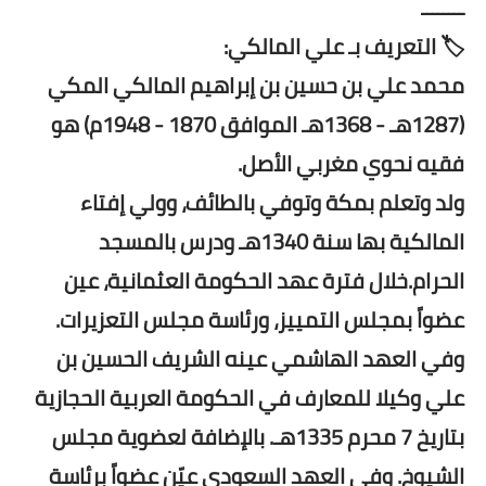
ــــــــ
🏷️ التعريف بـ علي المالكي:
محمد علي بن حسين بن إبراهيم المالكي المكي
(1287هـ - 1368هـ الموافق 1870 - 1948م) هو
فقيه نحوي مغربي الأصل.
ولد وتعلم بمكة وتوفي بالطائف، وولي إفتاء
المالكية بها سنة 1340هـ ودرس بالمسجد
الحرام.خلال فترة عهد الحكومة العثمانية، عين
عضواً بمجلس التمييز، ورئاسة مجلس التعزيرات.
وفي العهد الهاشمي عينه الشريف الحسين بن
علي وكيلا للمعارف في الحكومة العربية الحجازية
بتاريخ 7 محرم 1335هـ. بالإضافة لعضوية مجلس
الشيوخ. وفي العهد السعودي عيّن عضواً برئاسة