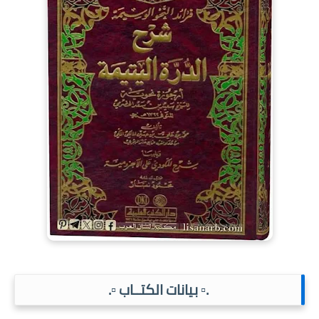
.▫️ بيانات الكتــاب ▫️.