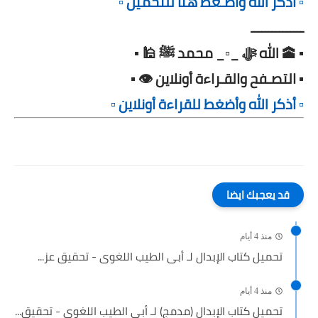
▫️ أذكر الله وأضـغط هنا للتحميل ▫️
ـــــــــــــــ
▪️ 🕋 الله ﷻ _▫️_ محمد ﷺ 🕌 ▪️
▪️ التصـفح والقـراءة أونلاين 👁️ ▪️
▫️ أذكر الله وأضغط للقراءة أونلاين ▫️
قد يعجبك ايضا
منذ 4 أيام
تحميل كتاب الإبدال لـ أبى الطيب اللغوى - تحقيق عز...
منذ 4 أيام
تحميل كتاب الإبدال (مدمج) لـ أبى الطيب اللغوى - تحقيق...