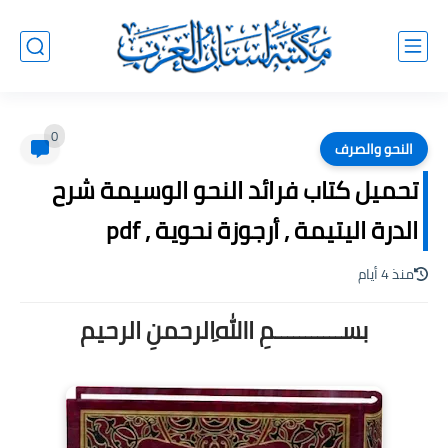
0
النحو والصرف
تحميل كتاب فرائد النحو الوسيمة شرح
الدرة اليتيمة , أرجوزة نحوية , pdf
منذ 4 أيام
بســـــــــــمِ اﷲِالرحمنِ الرحيم