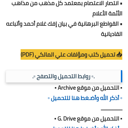
• انتصار الاعتصام بمعتمد كل مذهب من مذاهب
الأئمة الأعلام
• القواطع البرهانية في بيان إفك غلام أحمد وأتباعه
القاديانية
📥 تحميل كتب ومؤلفات علي المالكي (PDF)
.▫️ روابط التحميل والتصفح ▫️.
▪️ التحميل من موقع Archive ▪️
▫️ أذكر الله وأضـغط هنا للتحميل ▫️
ـــــــــــــــ
▪️ التحميل من موقع G. Drive ▪️