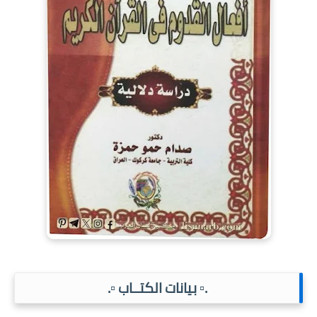
.▫️ بيانات الكتــاب ▫️.