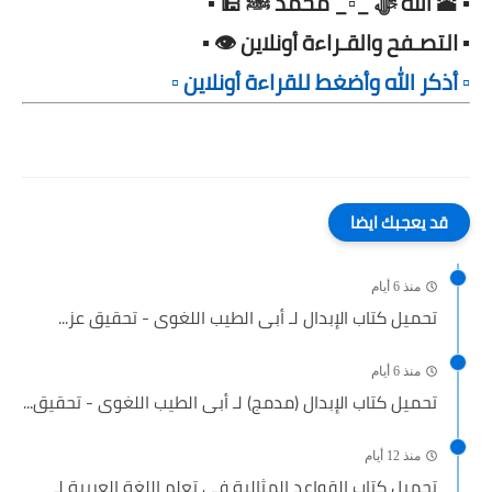
▪️ 🕋 الله ﷻ _▫️_ محمد ﷺ 🕌 ▪️
▪️ التصـفح والقـراءة أونلاين 👁️ ▪️
▫️ أذكر الله وأضغط للقراءة أونلاين ▫️
قد يعجبك ايضا
منذ 6 أيام
تحميل كتاب الإبدال لـ أبى الطيب اللغوى - تحقيق عز...
منذ 6 أيام
تحميل كتاب الإبدال (مدمج) لـ أبى الطيب اللغوى - تحقيق...
منذ 12 أيام
تحميل كتاب القواعد المثالية في تعلم اللغة العربية لـ