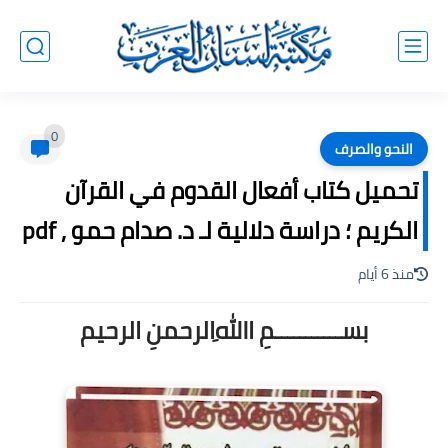
0
النحو والصرف
تحميل كتاب أفعال القدوم في القرآن
الکريم ؛ دراسة دلالية لـ د. صدام حمو , pdf
منذ 6 أيام
بســـــــــــمِ اﷲِالرحمنِ الرحيم