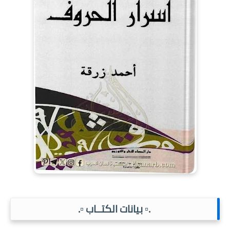
.▫️ بيانات الكتــاب ▫️.