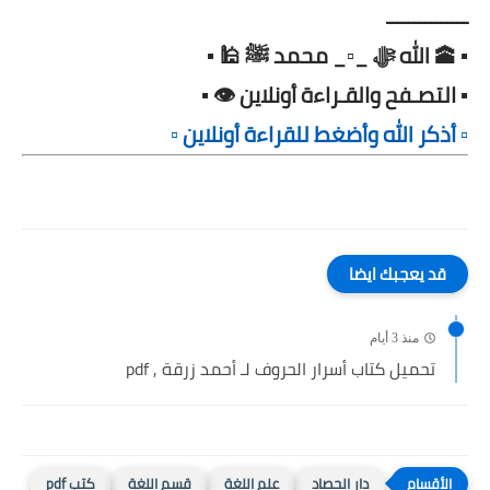
ـــــــــــــــ
▪️ 🕋 الله ﷻ _▫️_ محمد ﷺ 🕌 ▪️
▪️ التصـفح والقـراءة أونلاين 👁️ ▪️
▫️ أذكر الله وأضغط للقراءة أونلاين ▫️
قد يعجبك ايضا
منذ 3 أيام
تحميل كتاب أسرار الحروف لـ أحمد زرقة , pdf
دار الحصاد
علم اللغة
قسم اللغة
كتب pdf