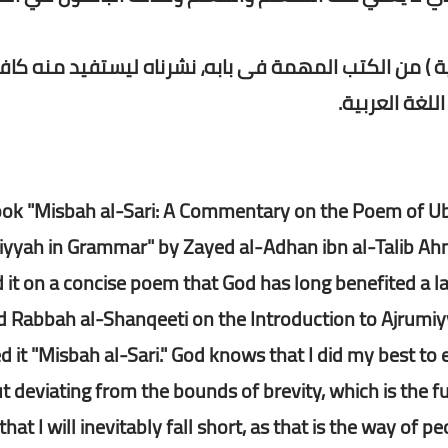
بية ) من الكتب المهمة فى بابه، نشرناه ليستفيد منه كاف
لغة العربية.
ok "Misbah al-Sari: A Commentary on the Poem of Ub
iyyah in Grammar" by Zayed al-Adhan ibn al-Talib Ah
d it on a concise poem that God has long benefited a
 Rabbah al-Shanqeeti on the Introduction to Ajrumiy
d it "Misbah al-Sari." God knows that I did my best to e
t deviating from the bounds of brevity, which is the fun
hat I will inevitably fall short, as that is the way of pe