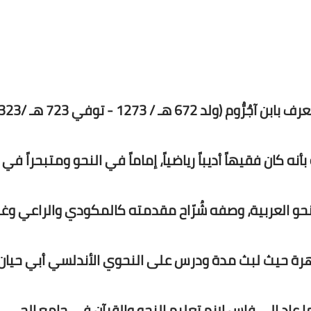
ه كان فقيهاً أديباً رياضياً، إماماً في النحو ومتبحراً في
نحو العربية، وصفه شُرّاح مقدمته كالمكودي والراعي وغ
قاهرة حيث لبث مدة ودرس على النحوي الأندلسي أبي حيان
ا عاد إلى فاس لازم تعليم النحو والقرآن في جامع الحي