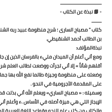
ـــــــــــــــــــــــــــــــــ
▫️ 📘 نبذة عن الكتاب ▫️
ــــــــ
كتاب " مصباح السارى ؛ شرح منظومة عبيد ربه الشنق
بن الطالب أحمد الشنقيطي.
نبذةالمؤلف:
ومع أني أعلم أن الميدان مليء بالفرسان الذين إن جاري
أقلهم شأناً » إلا أني تجرأت ووضعت لطالب العلم شرحاً
وضعته على منظومة وجيزة طالما نفع الله بها جما 
على المقدمة الآجرومية في النحو .
وسميته : « مصباح الساري» ويعلم الله أني بذلت قص
الإيجاز التي هي ميزة أصله في الأساس .ء وأعلم أن
والكتاب من كتب علم النحو وقواعد اللغة العربية ال