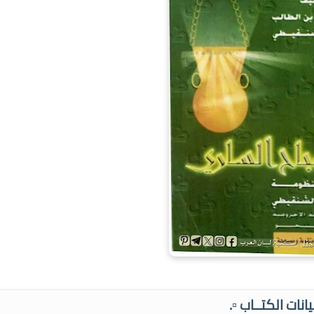
بيانات الكتــاب ▫️.