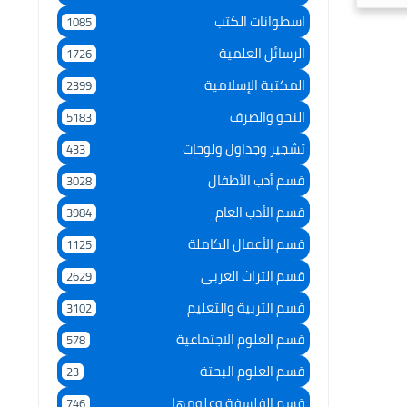
اسطوانات الكتب
1085
الرسائل العلمية
1726
المكتبة الإسلامية
2399
النحو والصرف
5183
تشجير وجداول ولوحات
433
قسم أدب الأطفال
3028
قسم الأدب العام
3984
قسم الأعمال الكاملة
1125
قسم التراث العربى
2629
قسم التربية والتعليم
3102
قسم العلوم الاجتماعية
578
قسم العلوم البحتة
23
قسم الفلسفة وعلومها
746