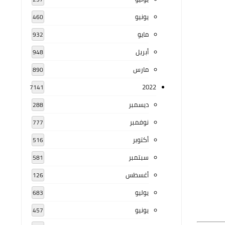
يونيو
460
مايو
932
أبريل
948
مارس
890
2022
7141
ديسمبر
288
نوفمبر
777
أكتوبر
516
سبتمبر
581
أغسطس
126
يوليو
683
يونيو
457