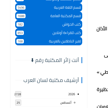
قسم اللغة العربية
5496
قسم المكتبة العامة
1688
كتب الحواش
182
لأذان
كتب للقراءة أونلاين
853
لغير الناطقين بالعربية
168
لى
أنت زائر المكتبة رقم ⬇️
يطي »
أرشيف مكتبة لسان العرب
حظيرة
2026
2728
أغسطس
25
غويات