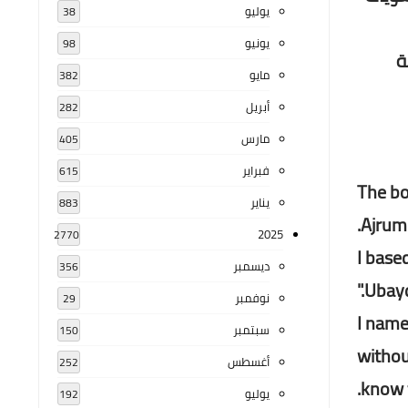
يوليو
38
يونيو
98
ة
مايو
382
أبريل
282
مارس
405
فبراير
615
The bo
يناير
883
Ajrum
2025
2770
I base
ديسمبر
356
Ubayd
نوفمبر
29
I name
سبتمبر
150
withou
أغسطس
252
know t
يوليو
192