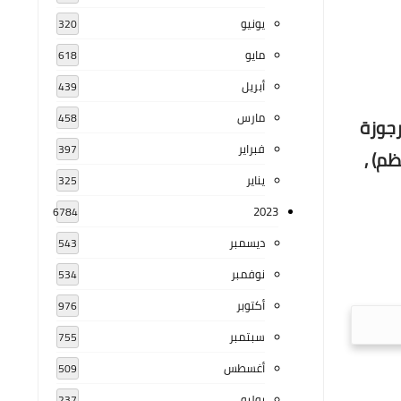
يونيو
320
مايو
618
أبريل
439
مارس
458
رجوزة
فبراير
397
ظم) ,
يناير
325
2023
6784
ديسمبر
543
نوفمبر
534
أكتوبر
976
سبتمبر
755
أغسطس
509
يوليو
237