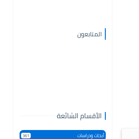
المتابعون
الأقسام الشائعة
أبحاث ودراسات
361