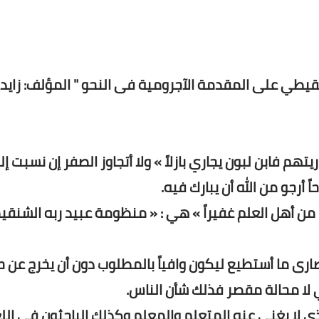
يطي على المقدمة الآجرومية فى النحو " المؤلف: زايد ا
تهم فابن لبون يجاري بازلاً » ولا أتجاوز الصفر إن نسبت إ
 أرجو من الله أن يبارك فيه.
من أهل العلم غفيراً » هي : « منظومة عبيد ربه الشنق
ارى ما أستطيع ليكون وافياً بالمطلوب دون أن يخرج عن 
ي لا محالة مقصر فذلك شأن الناس.
ذي لا يغني عنه المتعلم والمعلم وكذلك الباحثون في الل