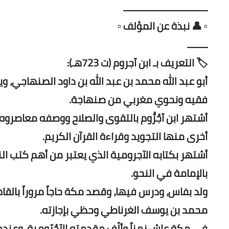
ـــــــــــــــــــــــــــــــــ
▫️ 👤 نبذة عن المؤلف ▫️
ــــــــ
🏷️ التعريف بـ ابن آجروم (ت 723هـ):
فقيه ونحوي مغربي من صنهاجة.
أشتهر ابن آجُرُّوم بالتقوى والصلاح ووصفه معاصروه بأن
أخرى منها التجويد وقراءة القرآن الكريم.
أشتهر بكتابه الآجرومية الذي يعتبر من أهم كتب ال
بالإمامة في النحو.
ولد بفاس، ودرس فيها، وقصد مكة حاجاً مروراً بال
محمد بن يوسف الغرناطي وحظي بإجازته.
في مكة عاش زمناً وألّف مقدمته الآجُرّومية، وعندم