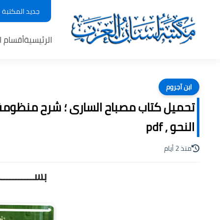
جديد المكتبة
الرئيسية
أقسام ا
ابن آجروم
تحميل كتاب مصباح السارى ؛ شرح منظومة
النحو , pdf
منذ 2 أيام
بســـــــــ