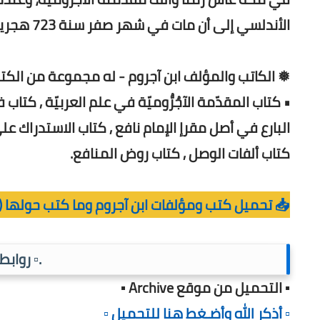
الأندلسي إلى أن مات في شهر صفر سنة 723 هجرية.
❅ الكاتب والمؤلف ابن آجروم - له مجموعة من الكتب
• كتاب المقدّمة الآجُرُّوميّة في علم العربيّة , كتا
البارع في أصل مقرإ الإمام نافع , كتاب الاستدراك على
كتاب ألفات الوصل , كتاب روض المنافع.
📥 تحميل كتب ومؤلفات ابن آجروم وما كتب حولها (PDF)
.▫️ رواب
▪️ التحميل من موقع Archive ▪️
▫️ أذكر الله وأضـغط هنا للتحميل ▫️