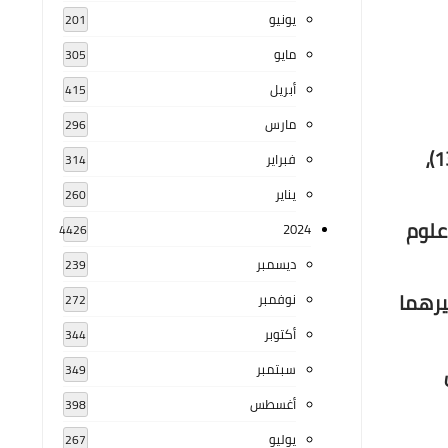
يونيو
201
مايو
305
أبريل
415
مارس
296
أبو عبد الله محمد بن عبد الله بن داود الصنهاجي، ويعرف بابن آجُرُّوم (ولد 672 هـ / 1273 - توفي 723 هـ /1323)،
فبراير
314
يناير
260
 علوم
2024
4426
ديسمبر
239
يرهما
نوفمبر
272
أكتوبر
344
سبتمبر
349
أغسطس
398
يوليو
267