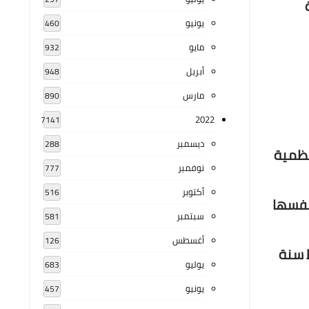
يونيو
460
مايو
932
أبريل
948
مارس
890
2022
7141
ديسمبر
288
 الأعظمية
نوفمبر
777
أكتوبر
516
حصل من الجامعة نفسها
سبتمبر
581
أغسطس
126
 بغداد سنة 1977م، وعين رئيسا للقسم في 18 شباط سنة
يوليو
683
يونيو
457