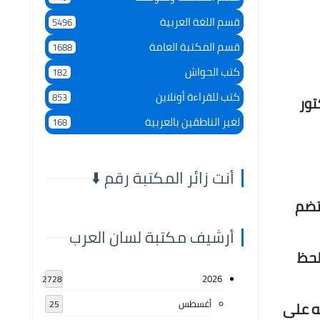
قسم اللغة العربية
5496
قسم المكتبة العامة
1688
كتب الحواش
182
كتب للقراءة أونلاين
853
لأستاذ الدكتور
لغير الناطقين بالعربية
168
أنت زائر المكتبة رقم ⬇️
 تضم
أرشيف مكتبة لسان العرب
لحظ
2026
2728
أغسطس
به على
25