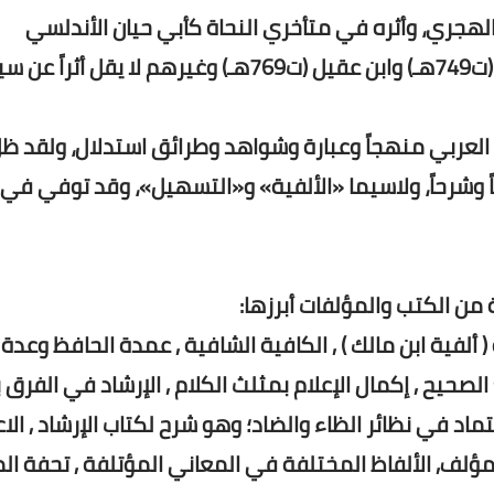
لهجري، وأثره في متأخري النحاة كأبي حيان الأندلسي
(ت745هـ) وابن هشام الأنصاري (ت761هـ) والمرادي (ت749هـ) وابن عقيل (ت769هـ) وغيرهم لا يقل 
حو العربي منهجاً وعبارة وشواهد وطرائق استدلال، ولقد ظ
 وشرحاً، ولاسيما «الألفية» و«التسهيل»، وقد توفي في
من الكتب والمؤلفات أبرزها:
 ألفية ابن مالك ) , الكافية الشافية , عمدة الحافظ وعدة
صحيح , إكمال الإعلام بمثلث الكلام , الإرشاد في الفرق 
تماد في نظائر الظاء والضاد؛ وهو شرح لكتاب الإرشاد , الا
ؤلف, الألفاظ المختلفة في المعاني المؤتلفة , تحفة ال