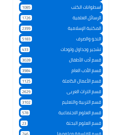
اسطوانات الكتب
1085
الرسائل العلمية
1726
المكتبة الإسلامية
2399
النحو والصرف
5183
تشجير وجداول ولوحات
433
قسم أدب الأطفال
3028
قسم الأدب العام
3984
قسم الأعمال الكاملة
1125
قسم التراث العربى
2629
قسم التربية والتعليم
3102
قسم العلوم الاجتماعية
578
قسم العلوم البحتة
23
قسم الفلسفة وعلومها
746