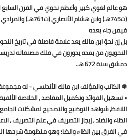
هو عالم لغوي كبير وأعظم نحوي في القرن السابع ا
فيمن جاء بعده
بل إن نحوَ ابن مالك يعد علامة فاصلة في تاريخ الن
النحويون من بعده يدورون في فلك مصنفاته تدريساً
دمشق سنة 672 هـ.
❅ الكاتب والمؤلف ابن مالك الأندلسي - له مجموعة 
• تسهيل الفوائد وتكميل المقاصد , الخلاصة الألفية (
اللافظ, شواهد التوضيح والتصحيح لمشكلات الجامع ال
الظاء والضاد , إيجاز التصريف في علم التصريف , الاع
في الفرق بين الظاء والضا؛ وهو منظومة شرحها الم