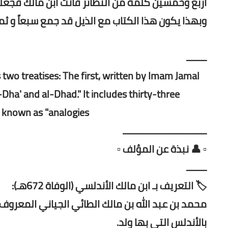
أربع وخمسين كلمة من النظائر فاتت ابن مالك فجعلها 
وبهذا يكون هذا الكتاب مع الذيل قد جمع سبعاً و ثما
ــــــــ
 two treatises: The first, written by Imam Jamal
-Dha' and al-Dhad." It includes thirty-three
 known as "analogies."
ـــــــــــــــــــــــــــــــــ
▫️ 👤 نبذة عن المؤلف ▫️
ــــــــ
🏷️ التعريف بـ ابن مالك الأندلسي (الوفاة 672هـ):
بالأندلس التي بها ولد.