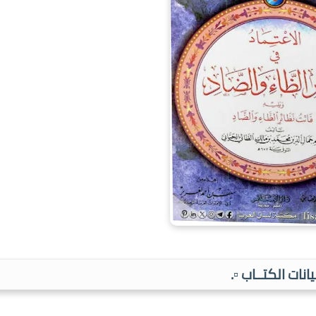
بيانات الكتــاب ▫️.