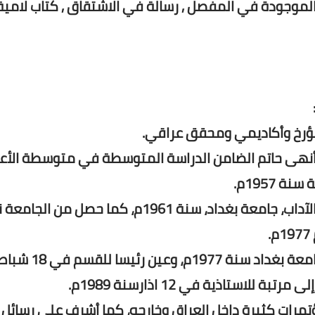
الموجودة في المفصل , رسالة في الاشتقاق , كتاب لامية
حاتم صالح الضامن الجبوري، ببغداد سنة 1938 وأنهى حاتم الضامن الدراسة المتوسطة في متوسطة
حصل على البكالوريوس في اللغة العربية من كلية الآداب، جامعة بغداد، سنة 1961م، كما 
عين مدرسا في قسم اللغة العربية بكلية الآداب –جامعة
ؤتمرات كثيرة داخل العراق وخارجه، كما أشرف على رسائل