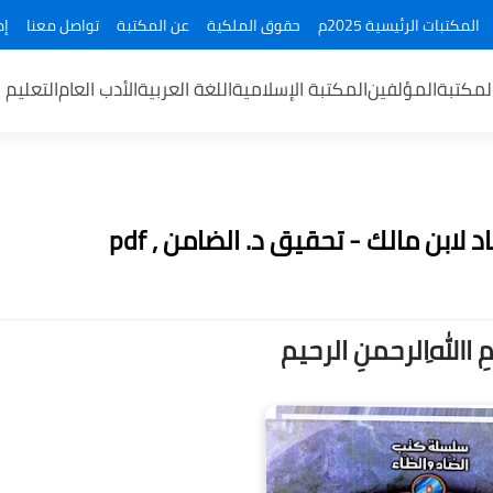
المكتبات الرئيسية 2025م
حقوق الملكية
عن المكتبة
تواصل معنا
إض
لمكتبة
المؤلفين
المكتبة الإسلامية
اللغة العربية
الأدب العام
التعليم 
لابن مالك - تحقيق د. الضامن , pdf
ــمِ اﷲِالرحمنِ الرحيم