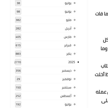
يوليو
38
يونيو
98
ما فات
مايو
382
أبريل
282
مارس
405
كل
فبراير
615
وما
يناير
883
2025
2770
تاب
ديسمبر
356
ظ أخلت
نوفمبر
29
سبتمبر
150
ن عمله
أغسطس
252
على
يوليو
192