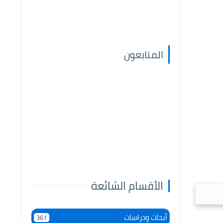
المتابعون
الأقسام الشائعة
أبحاث ودراسات
361