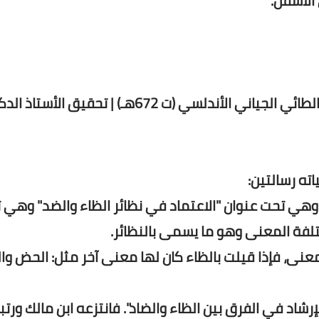
الأسفل.
كتاب " الاعتماد في نظائر الظاء والضاد " لـ ابن مالك الطائي الجياني الأندلسي (ت 672هـ) | تحقيق ا
اته رسالتين:
ك وهي تحت عنوان "الاعتماد في نظائر الظاء والضد" وهي
مختلفة المعنى وهو ما يسمى بالنظائر.
عنى، فإذا قيلت بالظاء كان لها معنى آخر مثل: الحض وا
إرشاد في الفرق بين الظاء والضاد". فانتزعه ابن مالك ورت