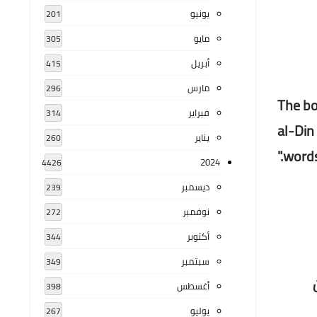
يونيو
201
مايو
305
أبريل
415
مارس
296
The bo
فبراير
314
al-Din
يناير
260
words
2024
4426
ديسمبر
239
نوفمبر
272
أكتوبر
344
سبتمبر
349
جيان
أغسطس
398
يوليو
267