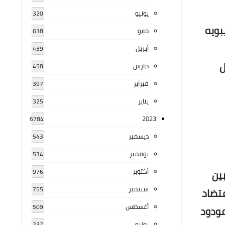
يونيو
320
أثراً عن سيبويه
مايو
618
أبريل
439
ل
مارس
458
فبراير
397
يناير
325
2023
6784
ديسمبر
543
نوفمبر
534
أكتوبر
بين
976
سبتمبر
755
عتضاد
أغسطس
509
مودود
يوليو
237