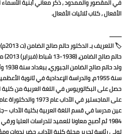
في المقصور والممدود , ذكر معاني أبنية الأسماء 
الأفعال , كتاب ثلاثيات الأفعال.
ــــــــ
🏷️ التعريف بـ الدكتور حاتم صالح الضامن (ت 2013م):
حاتم صالح الضامن، (1938-13 شباط (فبراير) 2013) مؤرخ وأكاديمي ومحقق عراقي.
ولد 
سنة 1955م، والدراسة الإعدادية في ثانوية الأعظمية سنة 1957م.
على الماجستير في الآداب عام 1973 والدكتوراة عام 1977م.
1984 ثم أصبح معاونا للعميد للدراسات العليا ورقي إلى مرتبة للاستاذية في 12 اذارسنة 1989م.
تولى رئاسة تحرير مجلة كلية الآداب، حضر ندوات وم