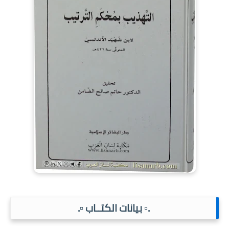
.▫️ بيانات الكتــاب ▫️.