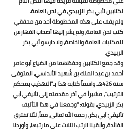
على مخطوطة نفيسة فريدة فيها النص التام
لكتابين لأبي بكر الزبيدي في لحن العامة.
ولم يقف على هذه المخطوطة أحد من محققي
كتب لحن العامة، ولم يشر إليها أصحاب الفهارس
للمكتبات العامة والخاصة، ولا دارسو أبي بكر
الزبيدي.
وقد جمع الكتابين وحفظهما من الضياع أبو عامر
أحمد بن عبد الملك بن شُهيد الأندلسي، المتوفى
سنة 426هـ واسماً كتابه هذا بـ"التهذيب بمحكم
الترتيب"، مشيراً في آخر مقدمته إلى تأليفي أبي
بكر الزبيدي، بقوله: "وجمعنا في هذا التأليف
تأليفَيّ أبي بكر، رحمه الله تعالى، معاً، لئلا تفترق
الفائدة، وأبقينا الرتب الثلاث على ما رتبها، وأوردنا