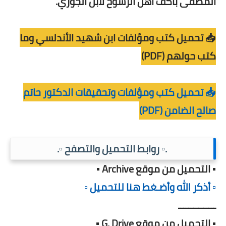
المصفى بأكف أهل الرسوخ لابن الجوزي.
📥 تحميل كتب ومؤلفات ابن شهيد الأندلسي وما
كتب حولهم (PDF)
📥 تحميل كتب ومؤلفات وتحقيقات الدكتور حاتم
صالح الضامن (PDF)
.▫️ روابط التحميل والتصفح ▫️.
▪️ التحميل من موقع Archive ▪️
▫️ أذكر الله وأضـغط هنا للتحميل ▫️
ـــــــــــــــ
▪️ التحميل من موقع G. Drive ▪️