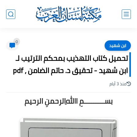
0
ابن شهيد
تحميل كتاب التهذيب بمحكم الترتيب لـ
ابن شهيد - تحقيق د. حاتم الضامن , pdf
منذ 3 أيام
بســـــــــــمِ اﷲِالرحمنِ الرحيم