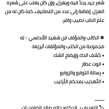
شعر جيد يجدّ فيه ويهزل، وإن كان يغلب على شعره
الهزل. إضافة إلى عدد من التصانيف، كما كان له من
علم الطب نصيب وافر.
❅ الكاتب والمؤلف ابن شهيد الأندلسي - له
مجموعة من الكتب والمؤلفات أبرزها:
• كشف الدك وإيضاح الشك
• انوت عطار
• رسالة التوابع والزوابع
• التّهذيب بمحكم التّرتيب
ــــــــ
🏷️ التعريف بـ الدكتور حاتم صالح الضامن (ت