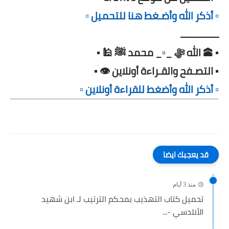
▫️ أذكر الله وأضـغط هنا للتحميل ▫️
ـــــــــــــــ
▪️ 🕋 الله ﷻ _▫️_ محمد ﷺ 🕌 ▪️
▪️ التصـفح والقـراءة أونلاين 👁️ ▪️
▫️ أذكر الله وأضغط للقراءة أونلاين ▫️
قد يعجبك ايضا
منذ 3 أيام
تحميل كتاب التهذيب بمحكم الترتيب لـ ابن شهيد
الأنلدسي -...