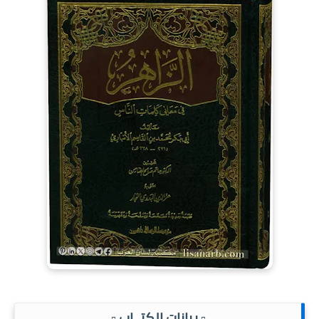
.▫️ بيانات الكتــاب ▫️.