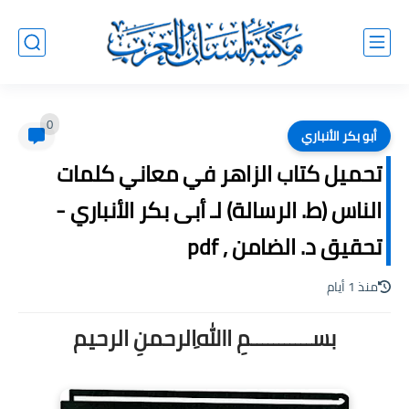
0
أبو بكر الأنباري
تحميل كتاب الزاهر في معاني كلمات
الناس (ط. الرسالة) لـ أبى بكر الأنباري -
تحقيق د. الضامن , pdf
منذ 1 أيام
بســـــــــــمِ اﷲِالرحمنِ الرحيم