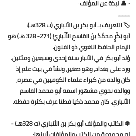
▫️ 👤 نبذة عن المؤلف ▫️
ــــــــ
🏷️ التعريف بـ أبو بكر بن الأنباري (ت 328هـ):
أبو بَكْرٍ محمَّدُ بنُ القاسمِ الأَنْبارِيُّ (271- 328 هـ) هو
الإمام الحافظ اللغوي ذو الفنون.
وُلد أبو بكر في الأنبار سنة إحدى وسبعين ومئتين.
ورد على بغداد، وهو صغير، ونشأ في بيت علم إذ
كان والده من كبراء علماء الكوفيين في عصره،
ووالده نحوي مشهور اسمه أبو محمد القاسم
الأنباري. كان محمد ذكيا فطنا عرف بكثرة حفظه.
❅ الكاتب والمؤلف أبو بكر بن الأنباري (ت 328هـ) -
له مجموعة من الكتب والمؤلفات أبرزها: