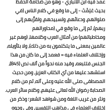
عمد فيه ابن الأنباري - وهو من ضخامة الحفظ
بحيث عَلِمْتَ - إلى ما وقع في كلام الناس (في
صلواتهم، ودعائهم، وتسبيحهم، وتقرُّبهم إلى
ربهم)، ثم إلى ما وقع في (محاوراتهم
ومخاطباتهم) من أمثال العرب وكلامها، (وهم غير
عالمين بمعنى ما يتكلمون به من ذلك)، ولا بتأويله،
وإختلاف العلماء فيه = فعمد إلى ما كان من هذا
الجنس فتتبعه، وقيد منه نحواً من ألف نص (845)،
استشهد عليها من آي الكتاب العزيز، ومن حديث
المصطفى صلى الله عليه وعلى آله،
ثم من كلام
الصحابة رضوان الله تعالى عليهم، وكلام سائر العرب.
ونثر من غريب اللغة ومن شواهد الشعر؛ وذكر من
إختلاف العلماء في مذاهب التفسير، وفي وجوه