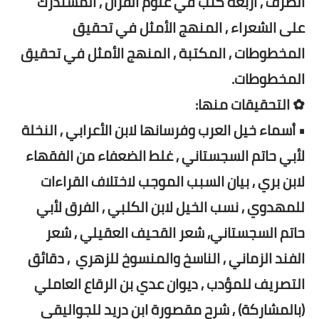
الصّرف , أربعة كتب في علوم القرآن , المستدرك
على الشعراء , المنهج الأمثل في تحقيق
المخطوطات , المكتبة , المنهج الأمثل في تحقيق
المخطوطات.
✿ التحقيقات منها:
• أسماء خيل العرب وفرسانها لابن الأعرابي , النخلة
لأبي حاتم السجستاني , غلط الضعفاء من الفقهاء
لابن بري , بيان السبب الموجب لاختلاف القراءات
للمهدوي , نسب الخيل لابن الكلبي , الفرق لأبي
حاتم السجستاني, شعر القحيف العقيلي , شعر
الفند الزماني , الناسخ والمنسوخ للزهري , دقائق
التصريف للمؤدب , ديوان عدي بن الرقاع العاملي
(بالمشاركة) , شرح مقصورة ابن دريد للجواليقي