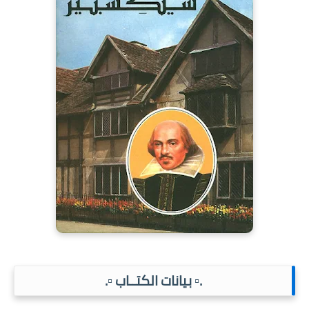
.▫️ بيانات الكتــاب ▫️.