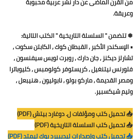
من القرن الماضى عن دار نشر عربية محبوبة
وعريقة.
❅ تتضمن " السلسلة التاريخية " الكتب التالية:
• الإسكندر الأكبر , القبطان كوك , الكابتن سكوت ,
تشارلز ديكنز , جان دارك , روبرت لويس سيفنسون ,
فلورنس نيتنغيل , كريستوفر كولومبس , كليوباترا
ومصر القديمة , ماركو بولو , نابوليون , هنيبعل ,
وليم شيكسبير.
📥 تحميل كتب ومؤلفات ل. دوغارد بيتش (PDF)
📥 تحميل كتب السلسلة التاريخية (PDF)
📥 تحميل كتب وإصدارات ليديبيرد بوك ليمتد (PDF)