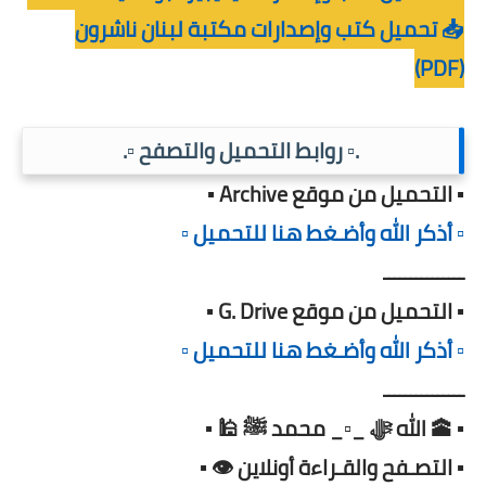
📥 تحميل كتب وإصدارات مكتبة لبنان ناشرون
(PDF)
.▫️ روابط التحميل والتصفح ▫️.
▪️ التحميل من موقع Archive ▪️
▫️ أذكر الله وأضـغط هنا للتحميل ▫️
ـــــــــــــــ
▪️ التحميل من موقع G. Drive ▪️
▫️ أذكر الله وأضـغط هنا للتحميل ▫️
ـــــــــــــــ
▪️ 🕋 الله ﷻ _▫️_ محمد ﷺ 🕌 ▪️
▪️ التصـفح والقـراءة أونلاين 👁️ ▪️