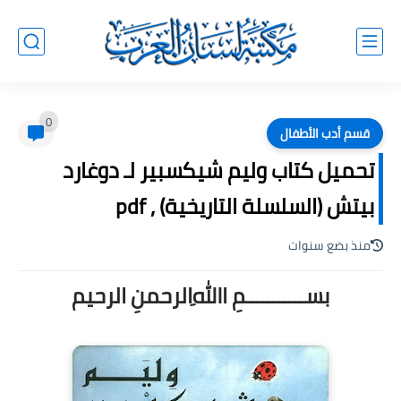
0
قسم أدب الأطفال
تحميل كتاب وليم شيكسبير لـ دوغارد
بيتش (السلسلة التاريخية) , pdf
منذ بضع سنوات
بســـــــــــمِ اﷲِالرحمنِ الرحيم