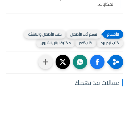
الحكايات...
قسم أدب الأطفال
كتب الأطفال والناشئة
كتب ليديبرد
كتب pdf
مكتبة لبنان ناشرون
مقالات قد تهمك