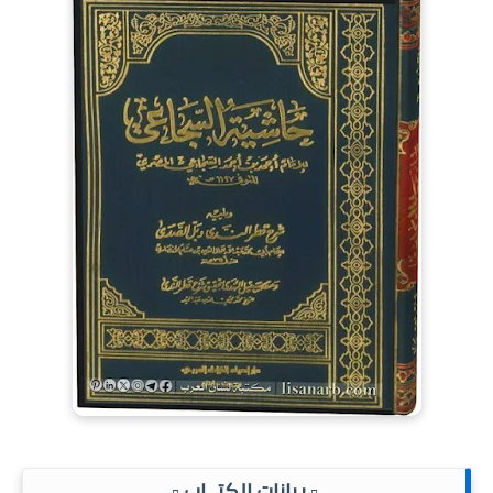
.▫️ بيانات الكتــاب ▫️.