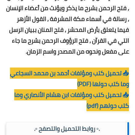
, فتح الرحمن بشرح ما يذكر ويؤنث من أعضاء الإنسان
, رسالة في أسماء مكة المشرفة , القول الأزهر
فيما يتعلق بأرض المحشر , فتح المنان ببيان الرسل
التي في القرآن , فتح الرؤوف الرحمن بشرح ما جاء
على مفعل ونحوه من المصدر واسم الزمان.
📥 تحميل كتب ومؤلفات أحمد بن محمد السجاعي
وما كتب حولها (PDF)
📥 تحميل كتب ومؤلفات ابن هشام الأنصاري وما
كتب حولهم (pdf)
.▫️ روابط التحميل والتصفح ▫️.