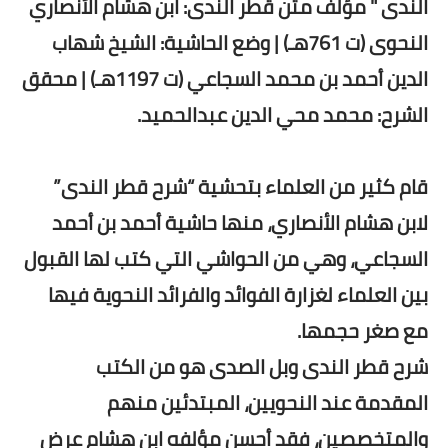
الندى " مؤلف متن قطر الندى: ابن هشام الأنصاري
النحوى (ت 761هـ) | وضع الحاشية: الشيخ شهاب
الدين أحمد بن محمد السجاعي (ت 1197هـ) | محقق
الشرح: محمد محي الدين عبدالحميد.
قام كثير من العلماء بتحشية “شرح قطر الندى”
لابن هشام الأنصاري، منها حاشية أحمد بن أحمد
السجاعي، وهي من الحواشي التي كتب لها القبول
بين العلماء لغزارة الفوائد والفرائد النحوية فيها
مع صغر حجمها.
شرح قطر الندى وبل الصدى هو من الكتب
المقدمة عند النحويين، المبتدئين منهم
والمتخصصين، فقد أحسن مؤلفه ابن هشام عرض