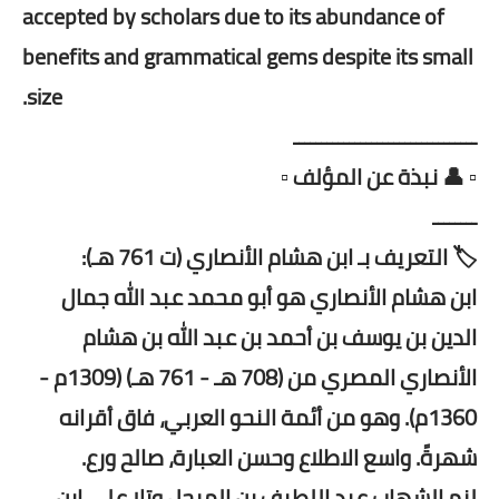
accepted by scholars due to its abundance of
benefits and grammatical gems despite its small
size.
ـــــــــــــــــــــــــــــــــ
▫️ 👤 نبذة عن المؤلف ▫️
ــــــــ
🏷️ التعريف بـ ابن هشام الأنصاري (ت 761 هـ):
ابن هشام الأنصاري هو أبو محمد عبد الله جمال
الدين بن يوسف بن أحمد بن عبد الله بن هشام
الأنصاري المصري من (708 هـ - 761 هـ) (1309م -
1360م). وهو من أئمة النحو العربي، فاق أقرانه
شهرةً. واسع الاطلاع وحسن العبارة، صالح ورع.
لزم الشهاب عبد اللطيف بن المرحل وتلا على ابن