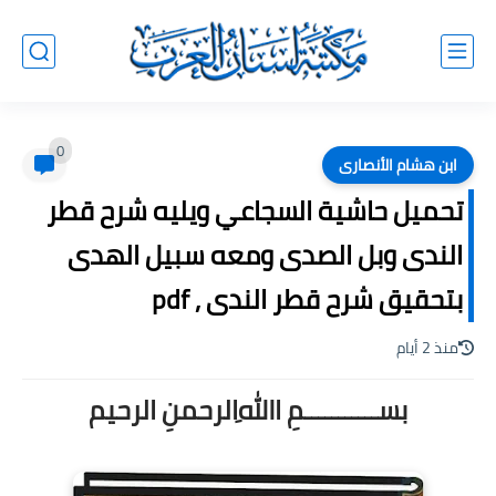
0
ابن هشام الأنصارى
تحميل حاشية السجاعي ويليه شرح قطر
الندى وبل الصدى ومعه سبيل الهدى
بتحقيق شرح قطر الندى , pdf
منذ 2 أيام
بســـــــــــمِ اﷲِالرحمنِ الرحيم