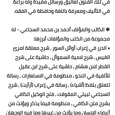
في تلك الفنون تعاليق ورسائل مفيدة وله براعة
في التأليف ومعرفة باللغة وحافظة في الفقه.
❅ الكاتب والمؤلف أحمد بن محمد السجاعي - له
مجموعة من الكتب والمؤلفات أبرزها:
• الدرر في إعراب أوائل السور , شرح معلقة امرئ
القيس , شرح لامية السموأل , حاشية على شرح
القطر لابن هشام , حاشية على شرح ابن عقيل
للألفية في النحو , منظومة في الاستعارات , رسالة
تتعلق بلفظ (أشياء) , رسالة في إعراب (أرأيت) , شرح
السجاعي لبيتي المقولات , فتح الوكيل الكافي
بشرح متن الكافي , منظومة فيما يذكر ويؤنث من
أعضاء الإنسان وما يؤنث من غيرها وما فيه الوجهان