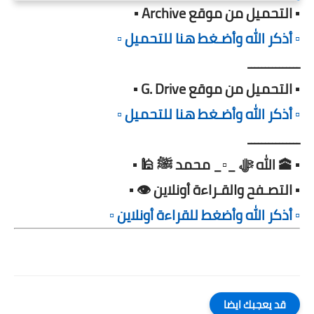
▪️ التحميل من موقع Archive ▪️
▫️ أذكر الله وأضـغط هنا للتحميل ▫️
ـــــــــــــــ
▪️ التحميل من موقع G. Drive ▪️
▫️ أذكر الله وأضـغط هنا للتحميل ▫️
ـــــــــــــــ
▪️ 🕋 الله ﷻ _▫️_ محمد ﷺ 🕌 ▪️
▪️ التصـفح والقـراءة أونلاين 👁️ ▪️
▫️ أذكر الله وأضغط للقراءة أونلاين ▫️
قد يعجبك ايضا